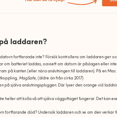
Här kan du få hjälp!
Bok
 p
å
laddaren?
 datorn fortfarande inte? Fö
rs
ök kontrollera om laddaren ger oc
ar om batteriet laddas, oavsett om datorn
är p
å
slagen eller int
fram på kanten (eller nä
ra anslutningen till laddaren). P
å
en Mac
koppling,
MagSafe,
(ä
ldre
ä
n fr
å
n cirka 2017)
den på själva anslutningspluggen. Där lyser den orange vid laddni
te heller att kolla s
å
att sj
ä
lva v
ä
gguttaget fungerar. Det kan ex
rn fortfarande dö
d? Unders
ök laddaren och se om den verkar f