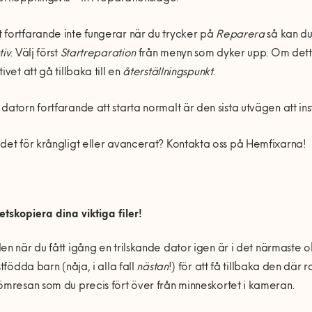
fortfarande inte fungerar n
ä
r du trycker p
å
Reparera
så
kan du 
tiv
. Välj f
ö
rst
Startreparation
fr
å
n menyn som dyker upp. Om detta 
tivet att g
å
tillbaka till en
å
terst
ä
llningspunkt
.
 datorn fortfarande att starta normalt
ä
r den sista utv
ägen att in
det fö
r kr
å
ngligt eller avancerat? Kontakta oss p
å
Hemfixarna!
etskopiera dina viktiga filer!
den n
ä
r du f
å
tt ig
å
ng en trilskande dator igen
är i det nä
rmaste ob
tf
ödda barn (n
å
ja, i alla fall
nästan
!) f
ör att f
å
tillbaka den d
är r
ömresan som du precis fö
rt
ö
ver frå
n minneskortet i kameran.