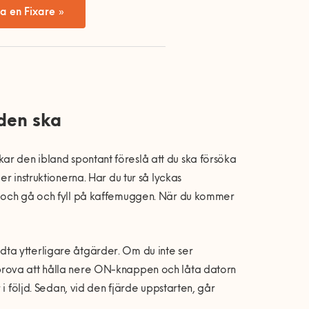
a en Fixare »
den ska
kar den ibland spontant fö
reslå
att du ska fö
rs
öka
er instruktionerna. Har du tur s
å
lyckas
 och g
å
och fyll p
å kaffemuggen. Nä
r du kommer
idta ytterligare
å
tg
ärder. Om du inte ser
prova att h
å
lla nere ON-knappen och l
å
ta datorn
i f
öljd. Sedan, vid den fj
ä
rde uppstarten, g
å
r