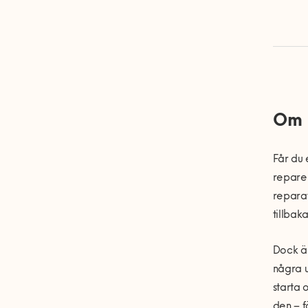
Om 
F
å
r du
reparer
reparat
tillbaka
Dock
ä
n
å
gra 
starta 
den
– f