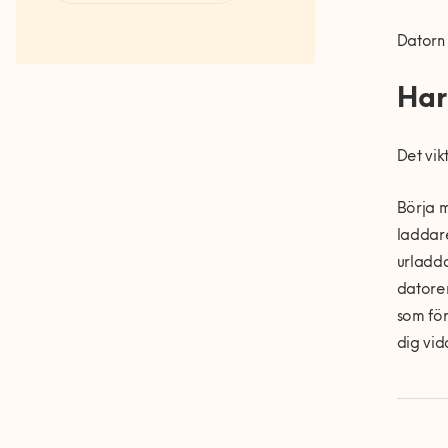
Fakta om RUT- och ROT-
avdraget
Datorn 
Har
Det vik
B
örja m
laddare
urladda
datorer
som fö
dig vid