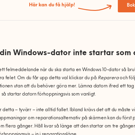
Här kan du få hjälp!
Bok
din Windows-dator inte startar som 
 ett felmeddelande n
är du ska starta en Windows 10-dator så
bru
a felet. Om du f
å
r upp detta val klickar du p
å
Reparera
och följ
ionen utan att du behö
ver g
ö
ra mer. Lä
mna datorn ifred ett tag
 s
å
startar datorn förhoppningsvis som vanligt.
r detta
– tyvä
rr
–
inte alltid fallet. Ibland kr
ä
vs det att du m
å
ste v
uppmaningar om reparationsalternativ p
å skä
rmen kan du f
örst 
om flera g
å
nger. H
å
ll kvar så lä
nge att den startar om tre g
å
nger 
örhoppningsvis
–
in i reparationsl
äge.