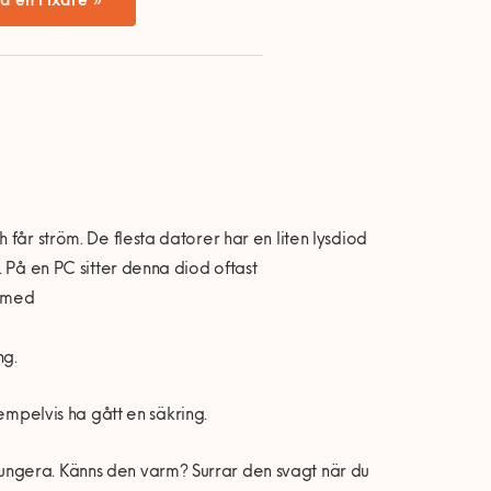
a en Fixare »
h f
år str
öm. De flesta datorer har en liten lysdiod
e. På
en PC sitter denna diod oftast
 med
ng.
empelvis ha g
å
tt en säkring.
ungera. K
ä
nns den varm? Surrar den svagt n
ä
r du