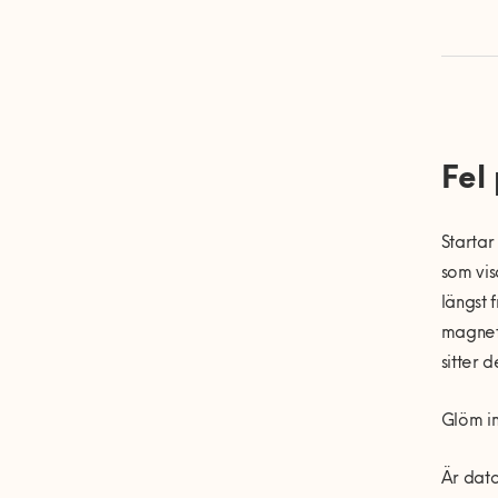
Fel
Startar
som vis
l
ängst 
magnet
sitter 
Gl
öm in
Är dato