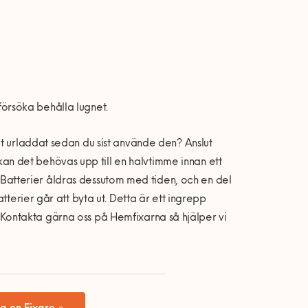
fö
rs
öka beh
å
lla lugnet.
t urladdat sedan du sist anv
ä
nde den? Anslut
kan det behövas upp till en halvtimme innan ett
 Batterier
å
ldras dessutom med tiden, och en del
atterier g
å
r att byta ut. Detta
ä
r ett ingrepp
. Kontakta gä
rna oss p
å
Hemfixarna s
å hjä
lper vi