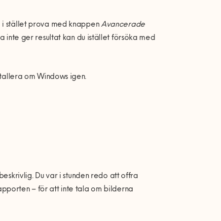
i st
ället prova med knappen
Avancerade
inte ger resultat kan du ist
ället f
ö
rs
öka med
stallera om Windows igen.
eskrivlig. Du var i stunden redo att offra
apporten – f
ör att inte tala om bilderna