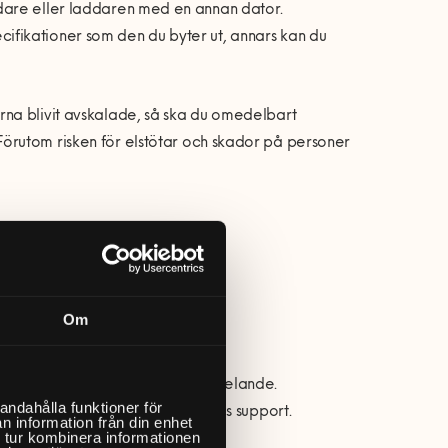
dare eller laddaren med en annan dator.
fikationer som den du byter ut, annars kan du
na blivit avskalade, s
å
ska du omedelbart
F
örutom risken fö
r elst
ötar och skador p
å
personer
Om
t, men plötsligt visar ett felmeddelande.
andahålla funktioner för
nder, med en h
änvisning till Apples support.
n information från din enhet
 tur kombinera informationen