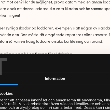
rat mot den? Har du möjlighet, prova datorn med en annan lad
ra dock att denna laddare ska vara likadan och ha samma speci
trustningen!
er synliga skador p
å
laddaren, exempelvis att n
å
gon av sladdar
nv
ända den. Den m
å
ste då
omg
å
ende repareras eller kasseras. 
atorn s
å
kan en trasig laddare orsaka kortslutning och brand.
T
ta gä
rna oss p
å
Hemfixarna f
ö
r r
å
dgivning.
Information
din Mac inte startar som den ska
cookies
at
”
skr
ä
ckscenario
” ä
r om din dator f
örst verkar starta som vanlig
e för att anpassa innehållet och annonserna till användarna, tillh
Mac r
ör det sig (oftast) om en förbudsskylt och en webbadress u
vår trafik. Vi vidarebefordrar även sådana identifierare och anna
nnons- och analysföretag som vi samarbetar med. Dessa kan i sin