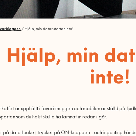
ixarbloggen
/
Hjälp, min dator startar inte!
Hjälp, min dat
inte
kaffet är upphä
llt i favoritmuggen och mobilen
ä
r st
ä
lld p
å ljudl
porten som du helst skulle ha lä
mnat in redan i g
å
r.
er p
å
datorlocket, trycker p
å
ON-knappen
…
och ingenting h
ände