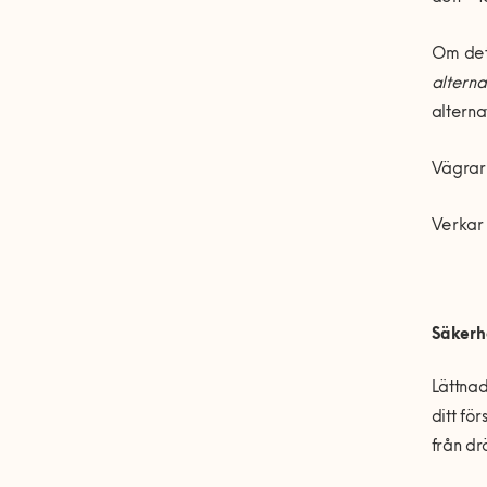
Om det 
alterna
alterna
Vä
grar
Verkar 
Sä
kerh
Lä
ttna
ditt fö
rs
fr
å
n dr