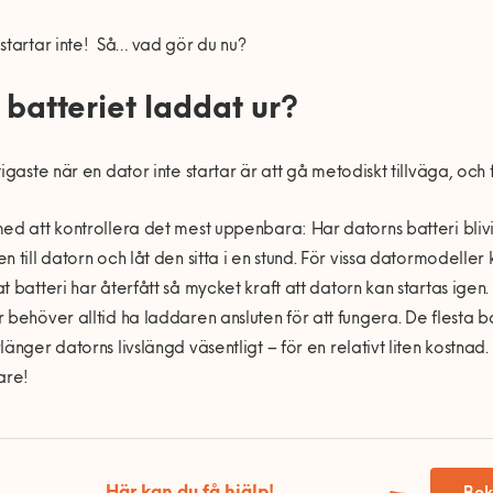
startar inte!
Så…
vad gö
r du nu?
 batteriet laddat ur?
tigaste n
ä
r en dator inte startar
ä
r att g
å
metodiskt tillv
ä
ga, och 
ed att kontrollera det mest uppenbara: Har datorns batteri blivi
n till datorn och l
å
t den sitta i en stund. F
ör vissa datormodeller 
t batteri har
å
terf
å
tt s
å
mycket kraft att datorn kan startas igen.
 behöver alltid ha laddaren ansluten för att fungera. De flesta b
rlä
nger datorns livsl
ä
ngd v
ä
sentligt
– f
ö
r en relativt liten kostnad
are!