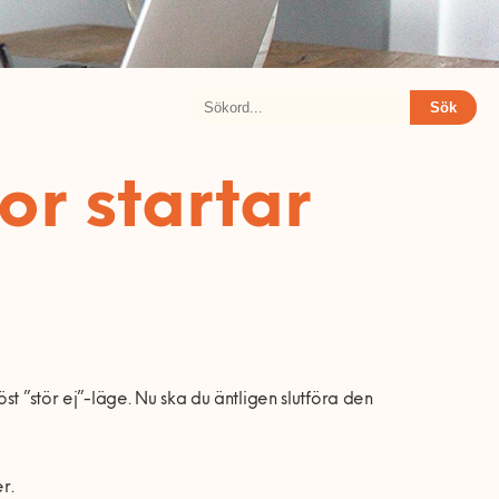
Sök
or startar
!
ö
st ”st
ö
r ej
”-lä
ge. Nu ska du
ä
ntligen slutföra den
r.