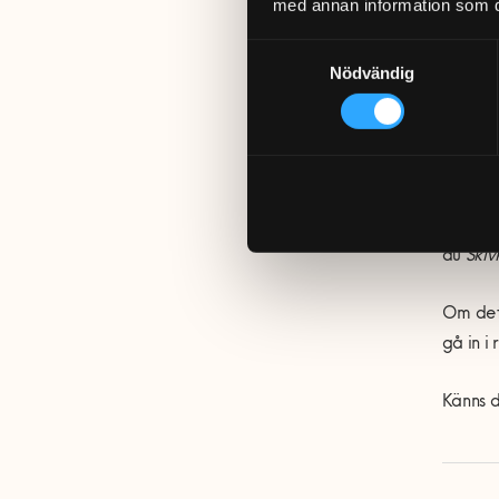
med annan information som du 
Om en 
Samtyckesval
ner ON
Nödvändig
samtidi
Nu har 
progr
komman
igen. D
du
Skiv
Om dett
g
å
in i
Kä
nns d