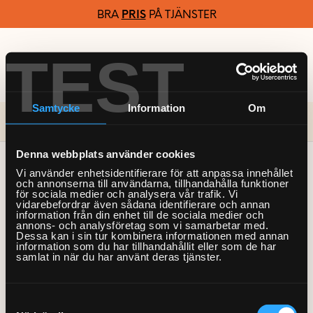
BRA
PRIS
PÅ TJÄNSTER
TEST
LG kategori
0770-220 720
Samtycke
Information
Om
Välj tjänster i samarbete med Hemfixarna
Denna webbplats använder cookies
Hemfixarna Nordic AB
Vi använder enhetsidentifierare för att anpassa innehållet
och annonserna till användarna, tillhandahålla funktioner
St Göransgatan 57
för sociala medier och analysera vår trafik. Vi
vidarebefordrar även sådana identifierare och annan
112 38 Stockholm
information från din enhet till de sociala medier och
Org.nr 559064-2715
annons- och analysföretag som vi samarbetar med.
Dessa kan i sin tur kombinera informationen med annan
information som du har tillhandahållit eller som de har
samlat in när du har använt deras tjänster.
Kontakt
Telefon: 0770 220 720
Kundservice:
Klicka här
Samtyckesval