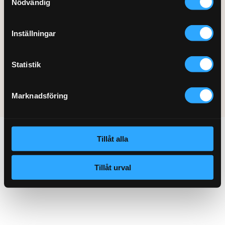
Nödvändig
SSL-certifikat
Hemfixarna.se är säkrat med ett SSL-certifikat som
Inställningar
ser till att all data som skickas mellan vår
webbserver och din webbläsare förblir privat och
krypterad.
Statistik
Marknadsföring
© Copyright 2026 hemfixarna.se
Tillåt alla
Tillåt urval