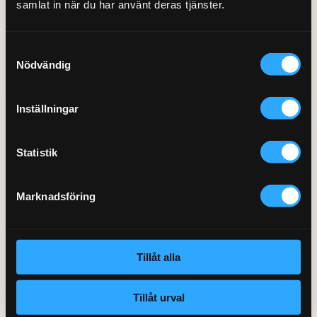
samlat in när du har använt deras tjänster.
Gå till startsidan »
Samtyckesval
Nödvändig
Inställningar
Hemfixarna Nordic AB
St Göransgatan 57
Statistik
112 38 Stockholm
Org.nr 559064-2715
Marknadsföring
Kontakt
Telefon: 0770 220 720
Tillåt alla
Kundservice:
Klicka här
Tillåt urval
SSL-certifikat