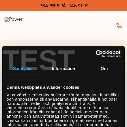
BRA
PRIS
PÅ TJÄNSTER
TEST
Välj tjänster i samarbete med Hemfixarna
Samtycke
Information
Om
Sidan kunde inte
Denna webbplats använder cookies
hittas
Vi använder enhetsidentifierare för att anpassa innehållet
och annonserna till användarna, tillhandahålla funktioner
för sociala medier och analysera vår trafik. Vi
vidarebefordrar även sådana identifierare och annan
Tyvärr kunde vi inte hitta den sida du letar efter. Det
information från din enhet till de sociala medier och
annons- och analysföretag som vi samarbetar med.
kan bero på att sidan inte längre finns eller att den
Dessa kan i sin tur kombinera informationen med annan
information som du har tillhandahållit eller som de har
har flyttats.