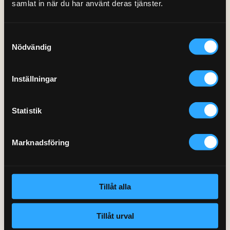
samlat in när du har använt deras tjänster.
Gå till startsidan »
Samtyckesval
Nödvändig
Inställningar
Hemfixarna Nordic AB
St Göransgatan 57
Statistik
112 38 Stockholm
Org.nr 559064-2715
Marknadsföring
Kontakt
Telefon: 0770 220 720
Tillåt alla
Kundservice:
Klicka här
Tillåt urval
SSL-certifikat