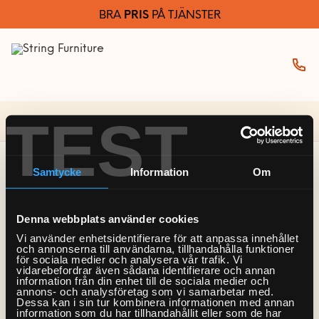
BRA
PRIS
PÅ TJÄNSTER
TEST
Välj tjänster i samarbete med Hemfixarna
Samtycke
Information
Om
Sidan kunde inte
Denna webbplats använder cookies
hittas
Vi använder enhetsidentifierare för att anpassa innehållet
och annonserna till användarna, tillhandahålla funktioner
för sociala medier och analysera vår trafik. Vi
vidarebefordrar även sådana identifierare och annan
Tyvärr kunde vi inte hitta den sida du letar efter. Det
information från din enhet till de sociala medier och
annons- och analysföretag som vi samarbetar med.
kan bero på att sidan inte längre finns eller att den
Dessa kan i sin tur kombinera informationen med annan
information som du har tillhandahållit eller som de har
har flyttats.