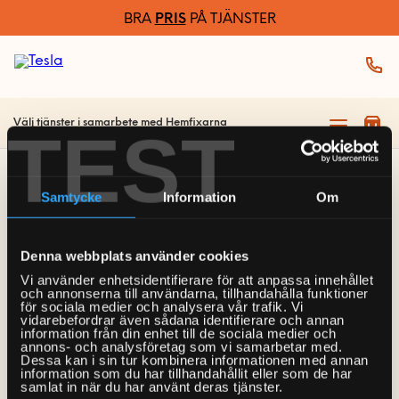
BRA
PRIS
PÅ TJÄNSTER
Välj tjänster i samarbete med Hemfixarna
TEST
Samtycke
Information
Om
Sidan kunde inte
hittas
Denna webbplats använder cookies
Vi använder enhetsidentifierare för att anpassa innehållet
och annonserna till användarna, tillhandahålla funktioner
för sociala medier och analysera vår trafik. Vi
Tyvärr kunde vi inte hitta den sida du letar efter. Det
vidarebefordrar även sådana identifierare och annan
information från din enhet till de sociala medier och
kan bero på att sidan inte längre finns eller att den
annons- och analysföretag som vi samarbetar med.
Dessa kan i sin tur kombinera informationen med annan
har flyttats.
information som du har tillhandahållit eller som de har
samlat in när du har använt deras tjänster.