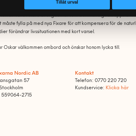
Tillåt urval
en av våra Fixare är ungdomar som befinner sig i ett uppstartsskede
t måste fylla på med nya Fixare för att kompensera för de natu
dier förändrar livssituationen med kort varsel.
ar Oskar välkommen ombord och önskar honom lycka till.
xarna Nordic AB
Kontakt
ransgatan 57
Telefon: 0770 220 720
 Stockholm
Kundservice:
Klicka här
r 559064-2715