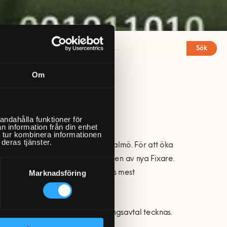
Sök
Om
nställd!
andahålla funktioner för
n information från din enhet
 tur kombinera informationen
deras tjänster.
re som heter Anders och bor i Malmö. För att öka
som uteslutande driver rekryteringen av nya Fixare.
Marknadsföring
vår strävan att leverera landets mest
 sedermera avslutas i att anställningsavtal tecknas.
ed högsta prioritet.