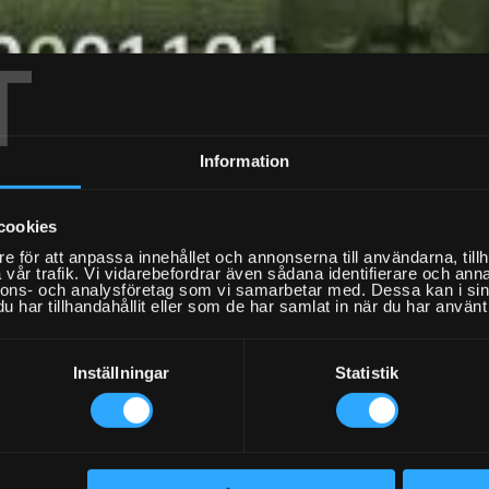
T
ixarbloggen
/
Fixare 360 anställd!
Information
Fixare 360 a
cookies
e för att anpassa innehållet och annonserna till användarna, tillh
vår trafik. Vi vidarebefordrar även sådana identifierare och anna
nnons- och analysföretag som vi samarbetar med. Dessa kan i sin
har tillhandahållit eller som de har samlat in när du har använt 
ringen går som tåget och idag skrev vi avtal med vår 360e Fixa
tterligare har vi anställt Oskar som är rekryteringsansvarig och 
Inställningar
Statistik
 och därmed även rekryteringen är stommen i verksamheten och 
cerade tekniker vilka alla passerat vårt svåra 100 frågors test.
estet följer intervjuer och kontroll mot belastningsregistret för att
 är en självklarhet för oss och arbetet med rekryteringen är därm