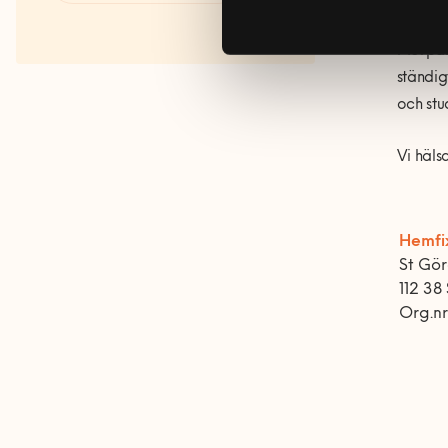
Fakta om RUT- och ROT-
avdraget
Merpart
ständig
och stu
Vi häls
Hemfi
St Gö
112 38
Org.n