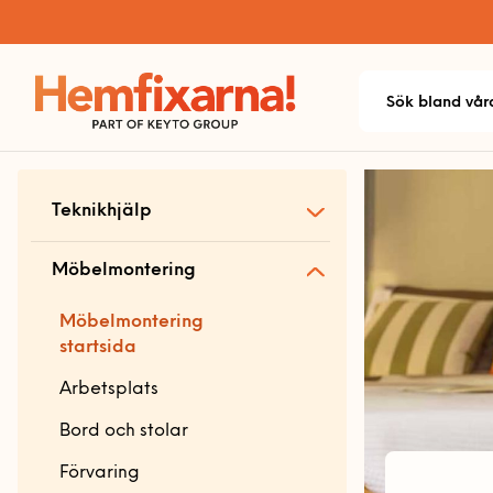
Teknikhjälp
Teknikhjälp startsida
Möbelmontering
Allmän teknikhjälp
Möbelmontering
Dator och skrivare
startsida
Ljud
Arbetsplats
Mobil och fast telefoni
Bord och stolar
Nätverk och routers
Förvaring