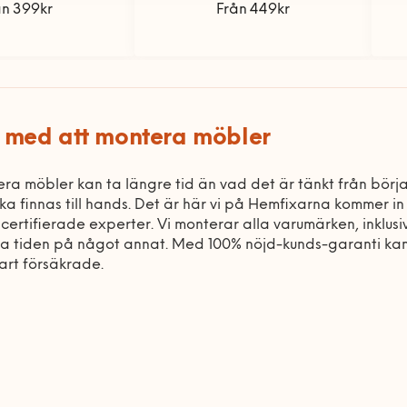
ån 399kr
Från 449kr
 med att montera möbler
ra möbler kan ta längre tid än vad det är tänkt från början
ska finnas till hands. Det är här vi på Hemfixarna kommer i
 certifierade experter. Vi monterar alla varumärken, inklusi
a tiden på något annat. Med 100% nöjd-kunds-garanti kan d
lart försäkrade.