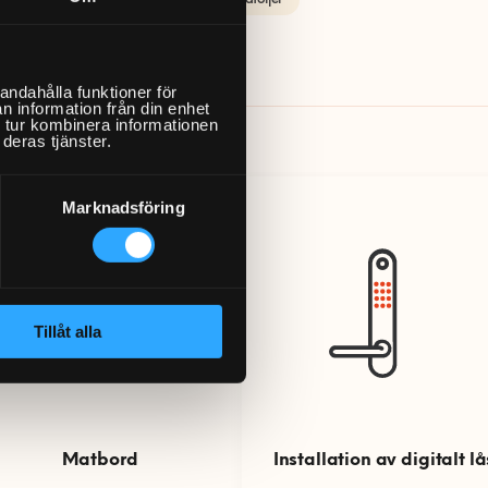
änger
Sängar
Soffor och fåtöljer
andahålla funktioner för
n information från din enhet
 tur kombinera informationen
deras tjänster.
Marknadsföring
Tillåt alla
Matbord
Installation av digitalt lå