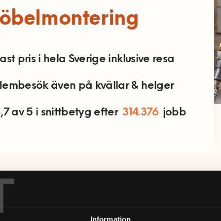
öbelmontering
ast pris i hela Sverige inklusive resa
embesök även på kvällar & helger
,7 av 5 i snittbetyg efter
314.376
jobb
T
 inom möbelmontering
Information