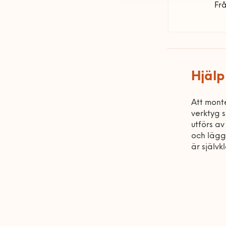
Fr
Hjälp
Att monte
verktyg 
utförs av
och lägg
är självk