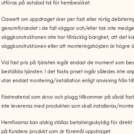
utföras på avtalad tid för hembesöket.
Oavsett om uppdraget sker per fast eller rörlig debitering
genomförandet i de fall väggar och/eller tak inte medger
väggkonstruktionen inte har tillräcklig bärighet, att det kan
väggkonstruktionen eller att monteringshöjden är högre 
Vid fast pris på tjänsten ingår endast de moment som besk
beställda tjänsten. I det fasta priset ingår således inte a
utan endast montering/installation enligt anvisning från til
Fästmaterial som skruv och plugg tillkommer på såväl fas
inte levereras med produkten som skall installeras/monte
Hemfixarna kan aldrig ställas betalningsskyldig för direk
på Kundens produkt som är föremål uppdraget.