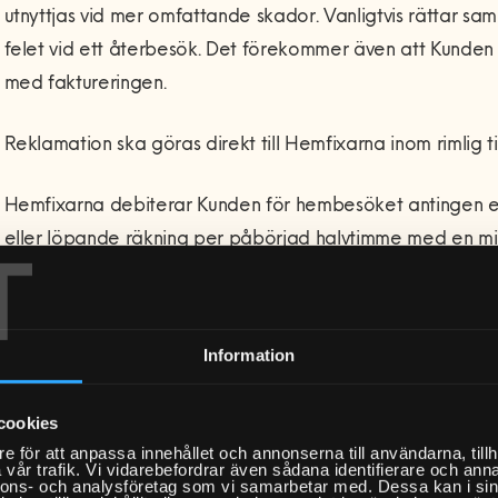
utnyttjas vid mer omfattande skador. Vanligtvis rättar samm
felet vid ett återbesök. Det förekommer även att Kunde
med faktureringen.
Reklamation ska göras direkt till Hemfixarna inom rimlig ti
Hemfixarna debiterar Kunden för hembesöket antingen enl
eller löpande räkning per påbörjad halvtimme med en min
T
tid aktuella priser återfinns alltid på Hemfixarnas hemsi
uppdrag. Om Kundens geografiska placering är utanför tä
behöver ta vägfärja till kan separat överenskommelse trä
Information
Lagstadgad påminnelseavgift om 60 kr och dröjsmålsränt
cookies
referensränta +8 % har rätt att debiteras vid betalning e
e för att anpassa innehållet och annonserna till användarna, tillh
även rätt att efter utsänt kravbrev överlämna fordran till
vår trafik. Vi vidarebefordrar även sådana identifierare och anna
nnons- och analysföretag som vi samarbetar med. Dessa kan i sin