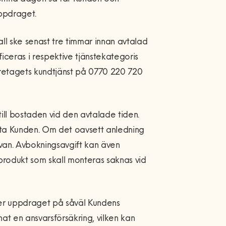
ppdraget.
l ske senast tre timmar innan avtalad
ficeras i respektive tjänstekategoris
företagets kundtjänst på 0770 220 720
till bostaden vid den avtalade tiden.
kta Kunden. Om det oavsett anledning
 ovan. Avbokningsavgift kan även
r produkt som skall monteras saknas vid
r uppdraget på såväl Kundens
t en ansvarsförsäkring, vilken kan