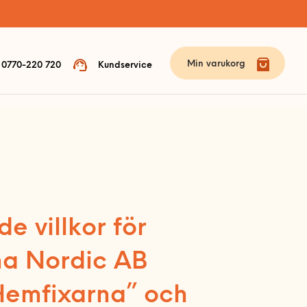
Min varukorg
0770-220 720
Kundservice
e villkor för
na Nordic AB
emfixarna” och