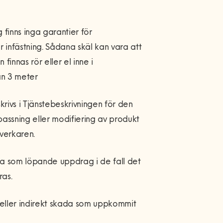
 finns inga garantier för
 infästning. Sådana skäl kan vara att
 finnas rör eller el inne i
än 3 meter
rivs i Tjänstebeskrivningen för den
npassning eller modifiering av produkt
lverkaren.
ta som löpande uppdrag i de fall det
ras.
t eller indirekt skada som uppkommit