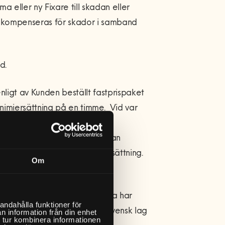
a eller ny Fixare till skadan eller
n kompenseras för skador i samband
d.
igt av Kunden beställt fastprispaket
imiersättning på en timme. Vid var
da för såväl fasta som löpande
tort eller på en plats som man
ffas om tillkommande reseersättning.
Om
a enligt räntelagen med
fter förfallodagen. Hemfixarna har
andahålla funktioner för
 inkassobolag i enlighet med svensk lag
n information från din enhet
 tur kombinera informationen