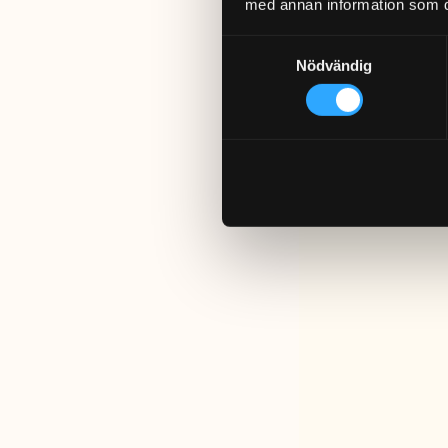
med annan information som du 
Samtyckesval
Nödvändig