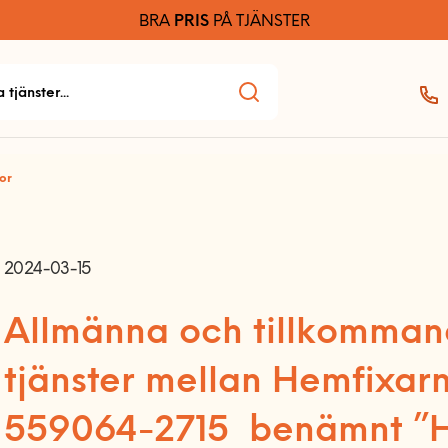
BRA
PRIS
PÅ TJÄNSTER
or
2024-03-15
Allmänna och tillkommand
tjänster mellan Hemfixar
559064-2715 benämnt ”H