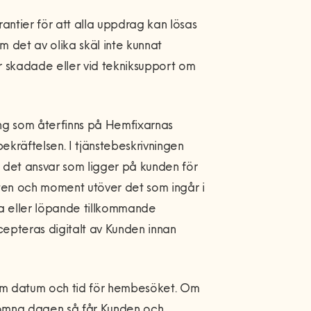
antier för att alla uppdrag kan lösas
m det av olika skäl inte kunnat
är skadade eller vid tekniksupport om
ning som återfinns på Hemfixarnas
kräftelsen. I tjänstebeskrivningen
 det ansvar som ligger på kunden för
eten och moment utöver det som ingår i
sta eller löpande tillkommande
epteras digitalt av Kunden innan
om datum och tid för hembesöket. Om
komna dagen så får Kunden och