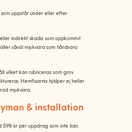
 som uppstår under eller efter
t eller indirekt skada som uppkommit
äller såväl mjukvara som hårdvara
åll vilket kan rubriceras som grov
ureras. Hemfixarna hjälper ej heller
erad mjukvara.
yman & installation
ed 598 kr per uppdrag som inte kan