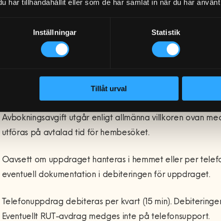
och praxis.
har tillhandahållit eller som de har samlat in när du har använt 
Priser på hemsidan och i ”Allmänna Villkor” anges alltid 
Inställningar
Statistik
Uppgifter om hantering av personuppgifter, cookies oc
hemsida.
Tillkommande villkor för Tek
Tillåt urval
Avbokningsavgift utgår enligt allmänna villkoren ovan m
utföras på avtalad tid för hembesöket.
Oavsett om uppdraget hanteras i hemmet eller per telefo
eventuell dokumentation i debiteringen för uppdraget.
Telefonuppdrag debiteras per kvart (15 min). Debiteringe
Eventuellt RUT-avdrag medges inte på telefonsupport.