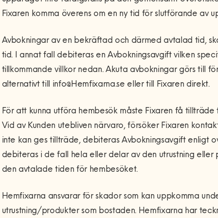
Fixaren komma överens om en ny tid för slutförande av u
Avbokningar av en bekräftad och därmed avtalad tid, skal
tid. I annat fall debiteras en Avbokningsavgift vilken speci
tillkommande villkor nedan. Akuta avbokningar görs till 
alternativt till info@Hemfixarna.se eller till Fixaren direkt.
För att kunna utföra hembesök måste Fixaren få tillträde 
Vid av Kunden utebliven närvaro, försöker Fixaren konta
inte kan ges tillträde, debiteras Avbokningsavgift enligt
debiteras i de fall hela eller delar av den utrustning elle
den avtalade tiden för hembesöket.
Hemfixarna ansvarar för skador som kan uppkomma unde
utrustning/produkter som bostaden. Hemfixarna har teckna