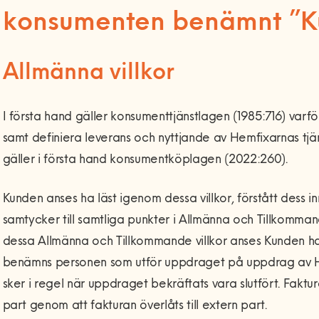
konsumenten benämnt ”K
Allmänna villkor
I första hand gäller konsumenttjänstlagen (1985:716) varför 
samt definiera leverans och nyttjande av Hemfixarnas tjäns
gäller i första hand konsumentköplagen (2022:260).
Kunden anses ha läst igenom dessa villkor, förstått dess
samtycker till samtliga punkter i Allmänna och Tillkomman
dessa Allmänna och Tillkommande villkor anses Kunden ha g
benämns personen som utför uppdraget på uppdrag av He
sker i regel när uppdraget bekräftats vara slutfört. Fakt
part genom att fakturan överlåts till extern part.