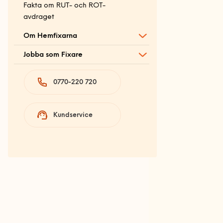
Fakta om RUT- och ROT-
avdraget
Om Hemfixarna
Jobba som Fixare
Fixarbloggen
Om oss
Privat med lön
0770-220 720
Våra partners
Bolag med faktura
Våra Fixare
Kundservice