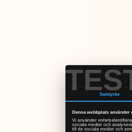
TES
Samtycke
Denna webbplats använder 
Vi använder enhetsidentifierar
sociala medier och analysera 
till de sociala medier och a