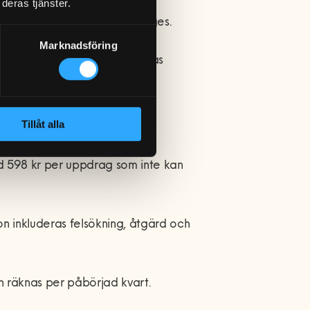
deras tjänster.
inklusive moms om annat ej anges.
Marknadsföring
h GDPR återges på Hemfixarnas
nikuppdrag
Tillåt alla
ed 598 kr per uppdrag som inte kan
n inkluderas felsökning, åtgärd och
n räknas per påbörjad kvart.