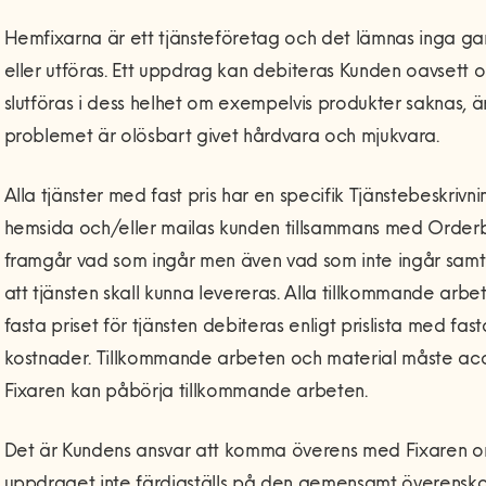
Hemfixarna är ett tjänsteföretag och det lämnas inga gar
eller utföras. Ett uppdrag kan debiteras Kunden oavsett o
slutföras i dess helhet om exempelvis produkter saknas, 
problemet är olösbart givet hårdvara och mjukvara.
Alla tjänster med fast pris har en specifik Tjänstebeskriv
hemsida och/eller mailas kunden tillsammans med Orderbe
framgår vad som ingår men även vad som inte ingår samt
att tjänsten skall kunna levereras. Alla tillkommande arb
fasta priset för tjänsten debiteras enligt prislista med fa
kostnader. Tillkommande arbeten och material måste acc
Fixaren kan påbörja tillkommande arbeten.
Det är Kundens ansvar att komma överens med Fixaren 
uppdraget inte färdigställs på den gemensamt överens