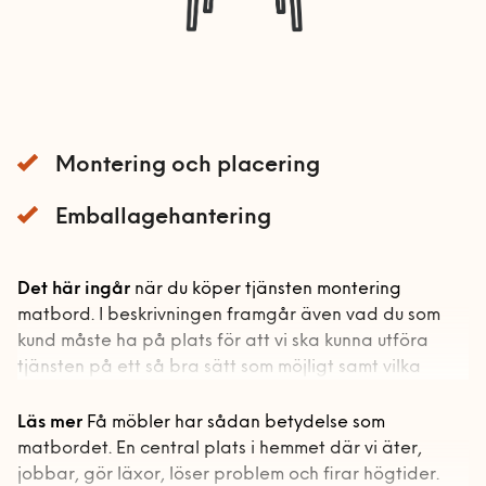
Bord och stolar
Mobil och fast telefoni
Förvaring
Nätverk och routers
Gardinstänger
Bokhyllor
Smarta hem och
Sängar
Garderober
energioptimering
Montering och placering
Soffor och fåtöljer
Förvaringssystem
Barnsäng och
TV och streaming
våningssäng
Utomhusmontering
Övrig förvaring
Bäddsoffa
Emballagehantering
Sängstommar
Fåtölj
Handyman & installation
Sängskåp
Det här ingår
när du köper tjänsten montering
Schäslong
Handyman och
matbord. I beskrivningen framgår även vad du som
Bygg
Soffa
installation startsida
kund måste ha på plats för att vi ska kunna utföra
tjänsten på ett så bra sätt som möjligt samt vilka
Bygg-service
VVS
Allmän hantverkshjälp
övriga förutsättningar som krävs.
Dörrar och fönster
Akustikpaneler
Läs mer
Få möbler har sådan betydelse som
Bad
El
Vad ingår?
matbordet. En central plats i hemmet där vi äter,
Golv
Borrservice
Badrumsmöbler med flera
jobbar, gör läxor, löser problem och firar högtider.
Montering och placering