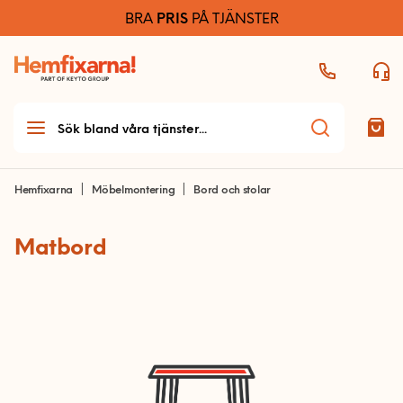
BRA
PRIS
PÅ TJÄNSTER
Hemfixarna
Möbelmontering
Bord och stolar
Matbord
Teknikhjälp
Teknikhjälp startsida
Möbelmontering
Allmän teknikhjälp
Möbelmontering startsida
Dator och skrivare
Arbetsplats
Ljud