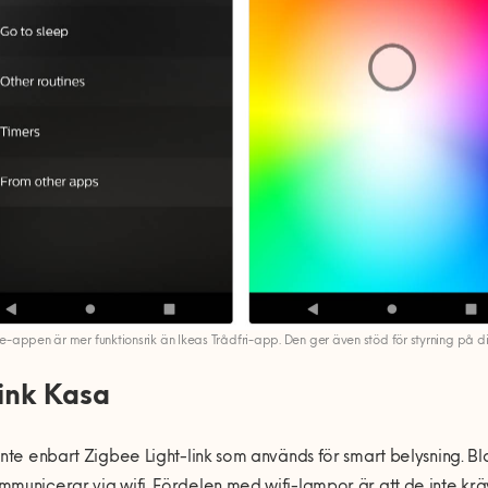
ue-appen är mer funktionsrik än Ikeas Trådfri-app. Den ger även stöd för styrning på di
ink Kasa
inte enbart Zigbee Light-link som används för smart belysning. Bl
municerar via wifi. Fördelen med wifi-lampor är att de inte kräv