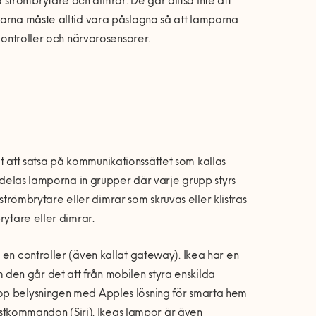
trömbrytare och dimrar. De går alltså inte att
tarna måste alltid vara påslagna så att lamporna
rkontroller och närvarosensorer.
valt att satsa på kommunikationssättet som kallas
k delas lamporna in grupper där varje grupp styrs
a strömbrytare eller dimrar som skruvas eller klistras
rytare eller dimrar.
 en controller (även kallat gateway). Ikea har en
den går det att från mobilen styra enskilda
hop belysningen med Apples lösning för smarta hem
röstkommandon (Siri). Ikeas lampor är även