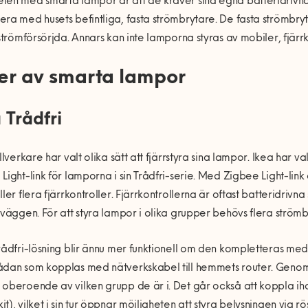
en med smarta lampor är att de kräver sina egna batteridrivna s
ra med husets befintliga, fasta strömbrytare. De fasta strömbry
 strömförsörjda. Annars kan inte lamporna styras av mobiler, fjär
er av smarta lampor
 Trådfri
illverkare har valt olika sätt att fjärrstyra sina lampor. Ikea har 
Light-link för lamporna i sin Trådfri-serie. Med Zigbee Light-lin
ller flera fjärrkontroller. Fjärrkontrollerna är oftast batteridrivn
 väggen. För att styra lampor i olika grupper behövs flera strömb
rådfri-lösning blir ännu mer funktionell om den kompletteras med
dan som kopplas med nätverkskabel till hemmets router. Genom 
oberoende av vilken grupp de är i. Det går också att koppla i
t), vilket i sin tur öppnar möjligheten att styra belysningen via 