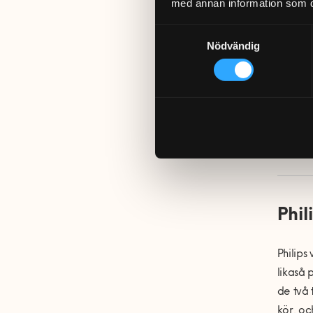
med annan information som du 
Samtyckesval
Nödvändig
Ikea Trådf
Phil
Philips
likaså 
de två 
kör, oc