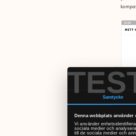
kompat
TES
Samtycke
Denna webbplats använder 
Vi använder enhetsidentifierar
sociala medier och analysera 
till de sociala medier och a