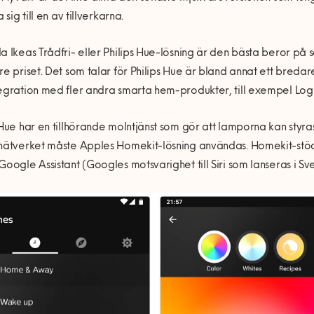
a sig till en av tillverkarna.
a Ikeas Trådfri- eller Philips Hue-lösning är den bästa beror på
re priset. Det som talar för Philips Hue är bland annat ett breda
egration med fler andra smarta hem-produkter, till exempel Logi
 Hue har en tillhörande molntjänst som gör att lamporna kan styras 
nätverket måste Apples Homekit-lösning användas. Homekit-stöd 
Google Assistant (Googles motsvarighet till Siri som lanseras i Sv