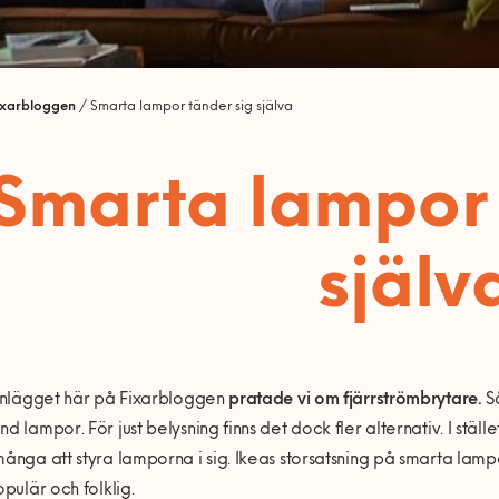
ixarbloggen
/
Smarta lampor tänder sig själva
Smarta lampor 
själv
 inlägget här på Fixarbloggen
pratade vi om fjärrströmbrytare.
Så
nd lampor. För just belysning finns det dock fler alternativ. I ställ
många att styra lamporna i sig. Ikeas storsatsning på smarta lamp
opulär och folklig.