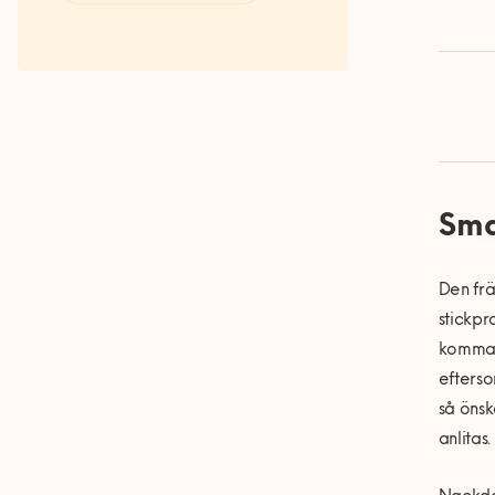
Fakta om RUT- och ROT-
avdraget
Sma
Den frä
stickpr
komma i
efterso
så önsk
anlitas.