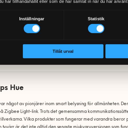
har tillhandahållit eller som de har samlat in när du har använt 
Inställningar
Statistik
ri-appen kan styra lampor individuellt och utifrån tidpunkter.
Tillåt urval
Här kan du få hjälp!
Bok
ips Hue
 var något av pionjärer inom smart belysning för allmänheten. Der
på Zigbee Light-link. Trots det gemensamma kommunikationssättet
tillverkarna. Vilka produkter som fungerar med varandra beror 
h tyvärr är det inte alltid den senaste mjukvaruversionen som fung