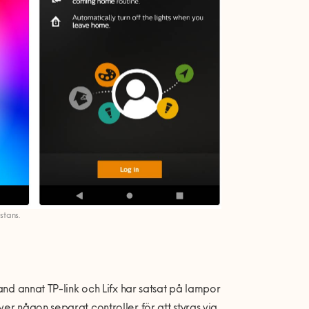
stans.
and annat TP-link och Lifx har satsat på lampor
er någon separat controller för att styras via