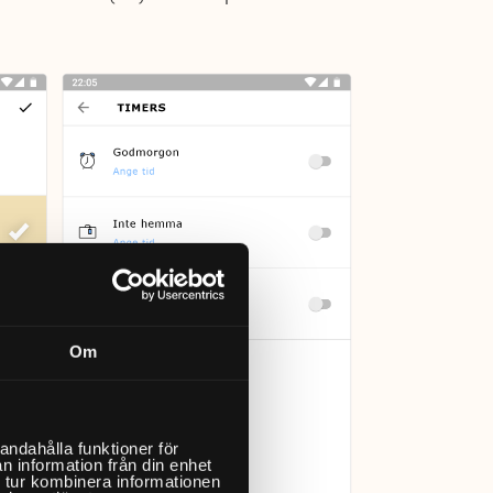
Om
andahålla funktioner för
n information från din enhet
 tur kombinera informationen