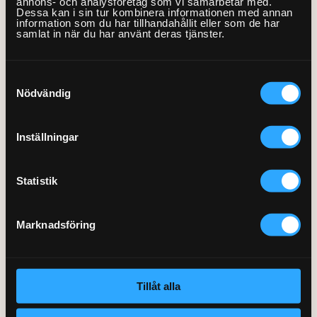
annons- och analysföretag som vi samarbetar med.
konto. Google har publicerat en lista över
kompatibla
Dessa kan i sin tur kombinera informationen med annan
appar på sin webbplats
. Däribland finns självfallet deras
information som du har tillhandahållit eller som de har
samlat in när du har använt deras tjänster.
egna appar, till exempel webbläsaren Chrome, mejlklienten
Gmail och molnlagringstjänsten Drive.
Samtyckesval
Nödvändig
Inställningar
Statistik
Marknadsföring
Google Cloud Print-inställningarna i Chrome
Tillåt alla
Tips! Ifall flera familjemedlemmar ska kunna skriva ut från
skrivaren går det att dela ut skrivaråtkomst till fler Google-