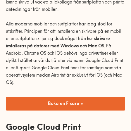
0770-220 720
kunna skriva ut vackra bildkollage från surfplattan och printa
Vanliga frågor
Våra partners
Bolag med faktura
Utomhusinstallationer
anteckningar från mobilen.
Var finns vi?
Våra Fixare
Kundservice
Alla moderna mobiler och surfplattor har idag stöd för
Fakta om RUT- och ROT-avdraget
utskrifter. Principen för att installera en skrivare på en mobil
eller surfplatta skiljer sig dock något från
hur skrivare
installeras på datorer med Windows och Mac OS
. På
Android, Chrome OS och IOS behövs inga drivrutiner eller
dylikt. I stället används tjänster vid namn Google Cloud Print
eller Airprint. Google Cloud Print finns för samtliga nämnda
operativsystem medan Airprint är exklusivt för IOS (och Mac
OS).
Boka en Fixare »
Google Cloud Print