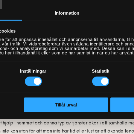
ttar för Fixarna när de skall boka hembesöken samt för kunden f
Information
cookies
Här kan du få hjälp!
Bok
e för att anpassa innehållet och annonserna till användarna, tillh
vår trafik. Vi vidarebefordrar även sådana identifierare och anna
nnons- och analysföretag som vi samarbetar med. Dessa kan i sin
har tillhandahållit eller som de har samlat in när du har använt 
färsområdet Hantverkshjälp växer möbelmontering kraftigt. För 
Inställningar
Statistik
ryterings av nya Fixare till rena möbelmonterare. Förutom utformn
pp med ökat fokus på möbelmontering och uppfästning av möbler
ll bli jättekul att tillsammans med IKEA göra möbelmontering folkl
Tillåt urval
rstår och har råd.
et hjälp i hemmet och denna typ av tjänster ökar i ett samhälle med
 inte kan utan för att man inte har tid eller lust är ett ökande fen