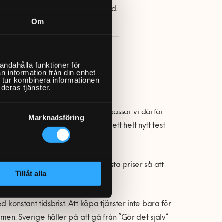
ör att veta ungefärlig montagetid.
Om
a en Fixare »
andahålla funktioner för
n information från din enhet
 tur kombinera informationen
deras tjänster.
att öka leveranskapaciteten anpassar vi därför
Marknadsföring
ing av annonseringen har även ett helt nytt test
 i vägg och tak.
igt med attraktiva, enkla och fasta priser så att
Tillåt alla
 konstant tidsbrist. Att köpa tjänster inte bara för
omen. Sverige håller på att gå från ”Gör det själv”