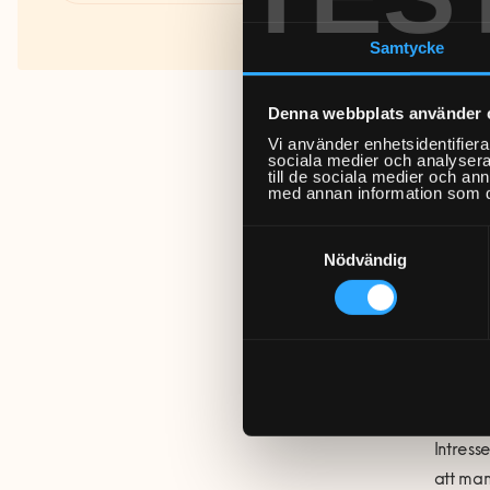
Fakta om RUT- och ROT-
underlä
avdraget
Samtycke
Denna webbplats använder 
Vi använder enhetsidentifierar
sociala medier och analysera 
till de sociala medier och a
med annan information som du 
Samtyckesval
Inom af
Nödvändig
vår rek
satts u
Det ska
alla fö
Intress
att man