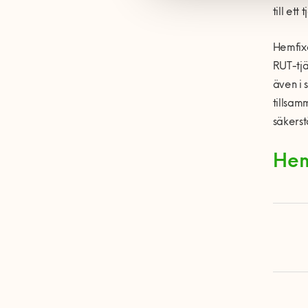
till et
Hemfixa
RUT-tjä
även i 
tillsam
säkerstä
Hem