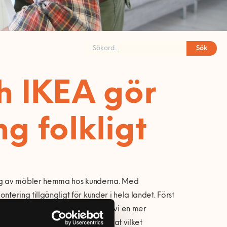
Sök
h IKEA gör
g folkligt
ing av möbler hemma hos kunderna. Med
tering tillgängligt för kunder i hela landet. Först
Hemfixarna. Den 8 april lanserade vi en mer
t. Prislistan utgår från tidsestimat vilket