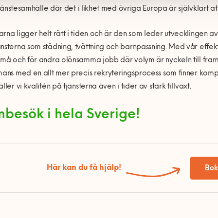
t tjänstesamhälle där det i likhet med övriga Europa är självklart a
rna ligger helt rätt i tiden och är den som leder utvecklingen av 
nsterna som städning, tvättning och barnpassning. Med vår effek
små och för andra olönsamma jobb där volym är nyckeln till fra
mans med en allt mer precis rekryteringsprocess som finner kompe
ller vi kvalitén på tjänsterna även i tider av stark tillväxt.
besök i hela Sverige!
Här kan du få hjälp!
Bok