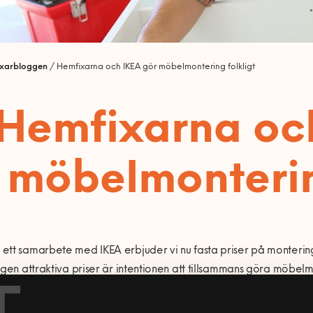
ixarbloggen
/
Hemfixarna och IKEA gör möbelmontering folkligt
Hemfixarna oc
möbelmonterin
ett samarbete med IKEA erbjuder vi nu fasta priser på monter
igen attraktiva priser är intentionen att tillsammans göra möbelmon
T
aruhusen i Stockholm som sedan januari i ett pilotprojekt testat 
rad prislista som anger exakta priser för större delen av sortimente