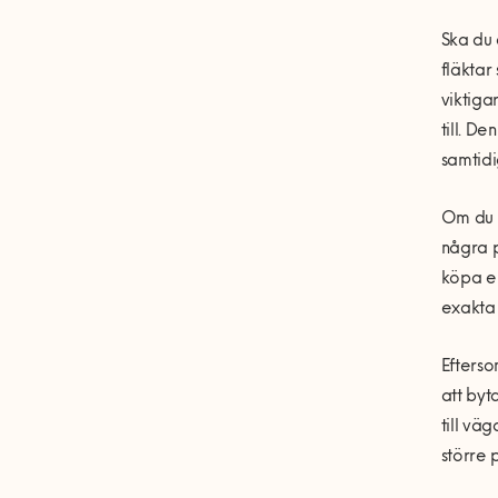
Ska du 
fläktar
viktiga
till. D
samtidi
Om du p
några p
köpa en
exakta 
Efterso
att byt
till vä
större 