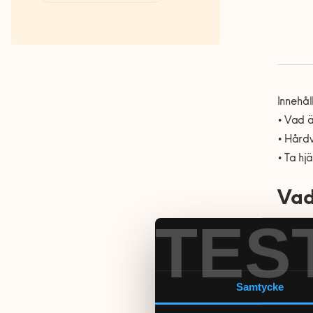
Fakta om RUT- och ROT-
avdraget
Innehål
• Vad 
• Hårdv
• Ta hj
Vad
TES
När man
alltså 
datorsk
Samtycke
vara hå