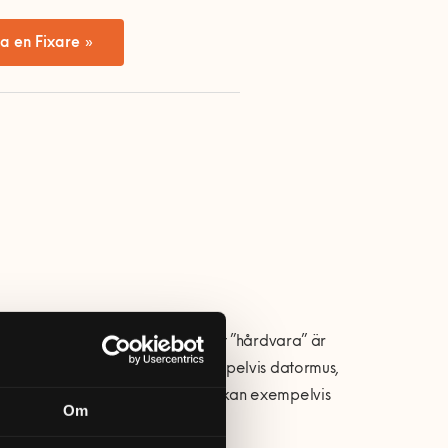
a en Fixare »
a fysiska delar i en dator. Ordet ”hårdvara” är
ttre hårdvarukomponenter är exempelvis datormus,
enter som sitter inne i datorn kan exempelvis
Om