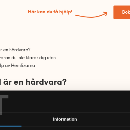
Här kan du få hjälp!
Bok
l
är en hårdvara?
aran du inte klarar dig utan
älp av Hemfixarna
 är en hårdvara?
T
 pratar om hårdvara, eller ibland maskinvara, beskriver man all
ett samlingsnamn för de delar i datorn som man kan röra vid. Y
ärm, tangentbord, datorn men också sladdar. De hårdvarukompon
Information
rddisken, moderkortet, cd-läsaren och grafikkortet.