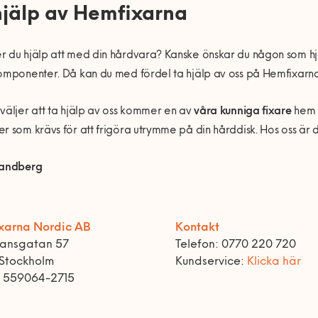
hjälp av Hemfixarna
 du hjälp att med din hårdvara? Kanske önskar du någon som hjäl
omponenter. Då kan du med fördel ta hjälp av oss på Hemfixarna
väljer att ta hjälp av oss kommer en av
våra kunniga fixare
hem t
r som krävs för att frigöra utrymme på din hårddisk. Hos oss är 
Sandberg
xarna Nordic AB
Kontakt
ransgatan 57
Telefon: 0770 220 720
 Stockholm
Kundservice:
Klicka här
r 559064-2715