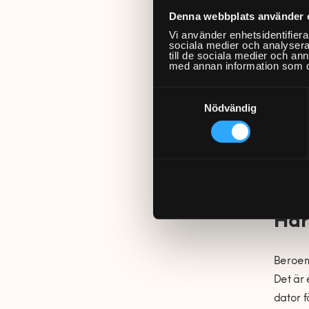
Denna webbplats använder 
Motsats
Vi använder enhetsidentifierar
vad den
sociala medier och analysera 
till de sociala medier och a
både h
med annan information som du 
varand
Samtyckesval
Nödvändig
Hår
Beroend
Det är 
dator fö