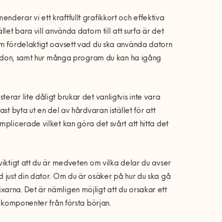
derar vi ett kraftfullt grafikkort och effektiva
ället bara vill använda datorn till att surfa är det
om fördelaktigt oavsett vad du ska använda datorn
mmandon, samt hur många program du kan ha igång
rar lite dåligt brukar det vanligtvis inte vara
st byta ut en del av hårdvaran istället för att
plicerade vilket kan göra det svårt att hitta det
viktigt att du är medveten om vilka delar du avser
 just din dator. Om du är osäker på hur du ska gå
arna. Det är nämligen möjligt att du orsakar ett
a komponenter från första början.