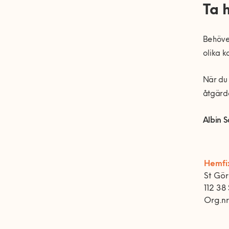
Ta 
Behöver
olika k
När du 
åtgärde
Albin 
Hemfi
St Gö
112 38
Org.n