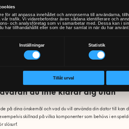
cookies
en till hårdvara är mjukvara, eller programvara, och beskriver 
e för att anpassa innehållet och annonserna till användarna, tillh
 ska göra. Det kan exempelvis vara operativsystemet eller webb
vår trafik. Vi vidarebefordrar även sådana identifierare och anna
nnons- och analysföretag som vi samarbetar med. Dessa kan i sin
ård- och mjukvara. Eftersom hårdvaran avgör vilken mjukvara 
har tillhandahållit eller som de har samlat in när du har använt 
ra.
Inställningar
Statistik
Här kan du få hjälp!
Bok
Tillåt urval
dvaran du inte klarar dig utan
e på dina önskemål och vad du vill använda din dator till kan 
exempelvis skillnad på vilka komponenter som behövs i en spel
r slösurf.