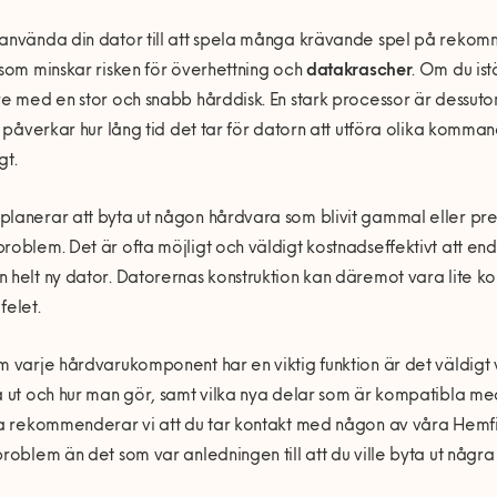
använda din dator till att spela många krävande spel på rekommen
 som minskar risken för överhettning och
datakrascher
. Om du ist
re med en stor och snabb hårddisk. En stark processor är dessut
en påverkar hur lång tid det tar för datorn att utföra olika ko
gt.
lanerar att byta ut någon hårdvara som blivit gammal eller preste
roblem. Det är ofta möjligt och väldigt kostnadseffektivt att enda
 helt ny dator. Datorernas konstruktion kan däremot vara lite kom
felet.
m varje hårdvarukomponent har en viktig funktion är det väldigt 
a ut och hur man gör, samt vilka nya delar som är kompatibla med
ga rekommenderar vi att du tar kontakt med någon av våra Hemfix
problem än det som var anledningen till att du ville byta ut någr