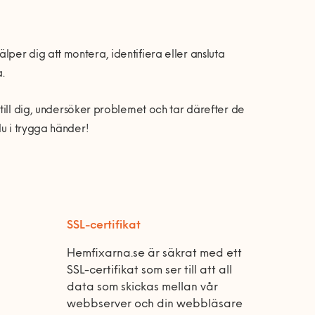
per dig att montera, identifiera eller ansluta
.
ill dig, undersöker problemet och tar därefter de
du i trygga händer!
SSL-certifikat
Hemfixarna.se är säkrat med ett
SSL-certifikat som ser till att all
data som skickas mellan vår
webbserver och din webbläsare