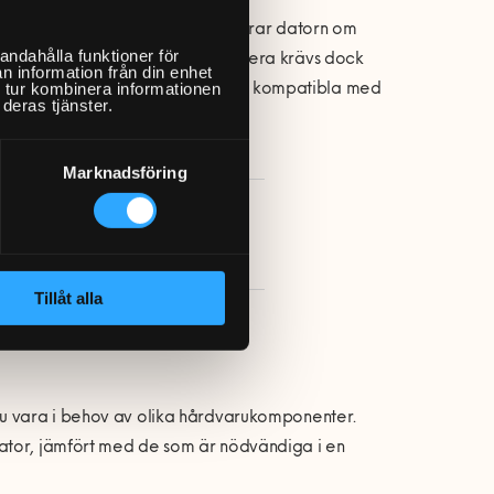
istället alla program som informerar datorn om
andahålla funktioner för
läsaren. För att datorn ska fungera krävs dock
n information från din enhet
 tur kombinera informationen
du kan använda måste dessa vara kompatibla med
deras tjänster.
Marknadsföring
a en Fixare »
Tillåt alla
du vara i behov av olika hårdvarukomponenter.
dator, jämfört med de som är nödvändiga i en