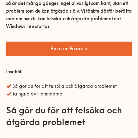
0770-220 720
så är det många gånger inget allvarligt som hänt, utan ett
Vanliga frågor
Våra partners
Bolag med faktura
Utomhusinstallationer
problem som du kan åtgärda själv. Vi tänkte därför berätta
Var finns vi?
Våra Fixare
mer om hur du kan felsöka och åtgärda problemet när
Kundservice
Windows inte startar.
Fakta om RUT- och ROT-avdraget
Boka en Fixare »
Innehåll
Så gör du för att felsöka och åtgärda problemet
Ta hjälp av Hemfixarna
Så gör du för att felsöka och
åtgärda problemet