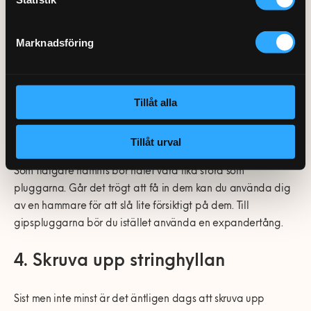
3. Fäst pluggarna i väggen
Marknadsföring
Därefter är det dags att fästa pluggarna i de förborrade
hålen. Ska dem fästas i en gipsvägg gäller det att du
Tillåt alla
använder en expanderplugg, även kallad gipsplugg eller
Mollyplugg. I betongväggar går det utmärkt att använda
traditionella pluggar.
Tillåt urval
Som tidigare nämnts bör hålet vara lika stora som
pluggarna. Går det trögt att få in dem kan du använda dig
av en hammare för att slå lite försiktigt på dem. Till
gipspluggarna bör du istället använda en expandertång.
4. Skruva upp stringhyllan
Sist men inte minst är det äntligen dags att skruva upp