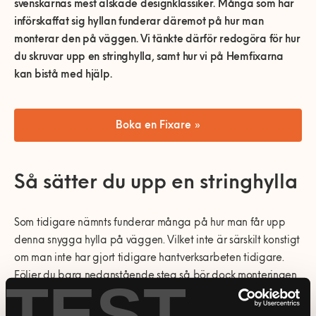
0770-220 720
svenskarnas mest älskade designklassiker. Många som har
Vanliga frågor
Våra partners
Bolag med faktura
Utomhusinstallationer
införskaffat sig hyllan funderar däremot på hur man
monterar den på väggen. Vi tänkte därför redogöra för hur
Var finns vi?
Våra Fixare
Kundservice
du skruvar upp en stringhylla, samt hur vi på Hemfixarna
Fakta om RUT- och ROT-avdraget
kan bistå med hjälp.
Boka en Fixare »
Så sätter du upp en stringhylla
Som tidigare nämnts funderar många på hur man får upp
denna snygga hylla på väggen. Vilket inte är särskilt konstigt
om man inte har gjort tidigare hantverksarbeten tidigare.
Följer du bara nedanstående steg så bör dock monteringen
TEST
gå galant: