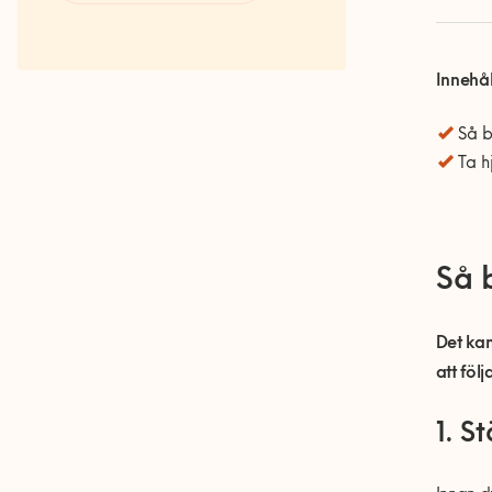
Fakta om RUT- och ROT-
avdraget
Innehål
Så b
Ta h
Så b
Det ka
att föl
1. S