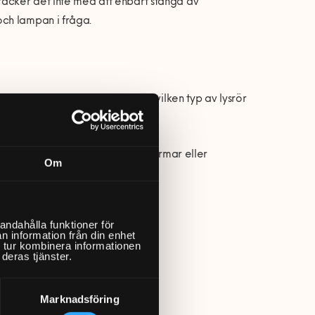
räcker det inte med att enbart stänga av
ch lampan i fråga.
r göra är därför att ta reda på vilken typ av lysrör
för med att ta bort eventuella skärmar eller
Om
r beteckningar såsom:
andahålla funktioner för
n information från din enhet
 tur kombinera informationen
deras tjänster.
Marknadsföring