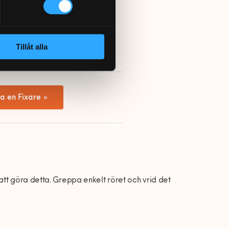
göras på de flesta byggvaruhus.
Tillåt alla
a en Fixare »
att göra detta. Greppa enkelt röret och vrid det