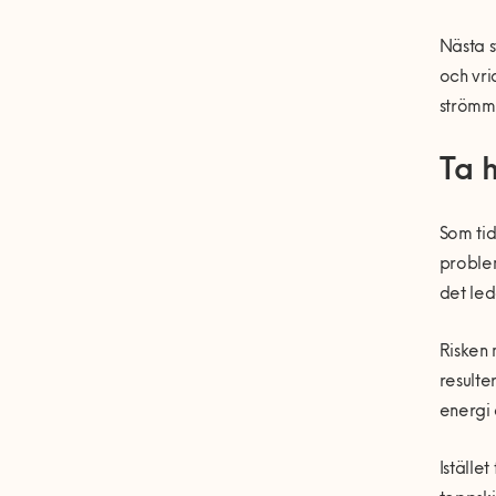
Nästa s
och vri
strömme
Ta 
Som tid
problem
det led
Risken 
resulte
energi 
Iställe