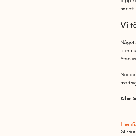
toppski
har ett
Vi t
Något s
återanv
återvin
När du 
med si
Albin 
Hemfi
St Gö