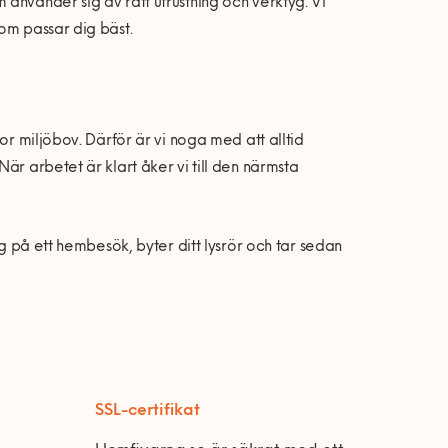
använder sig av rätt utrustning och verktyg. Vi
om passar dig bäst.
or miljöbov. Därför är vi noga med att alltid
är arbetet är klart åker vi till den närmsta
ig på ett hembesök, byter ditt lysrör och tar sedan
SSL-certifikat