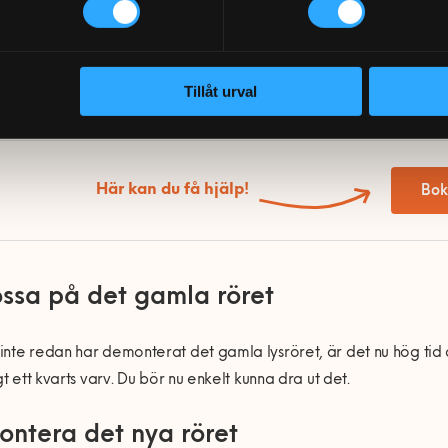
nhandla röret
teg är såklart att inhandla lysröret i fråga. Något som bl.a. kan 
Tillåt urval
Här kan du få hjälp!
Bok
ossa på det gamla röret
nte redan har demonterat det gamla lysröret, är det nu hög tid 
igt ett kvarts varv. Du bör nu enkelt kunna dra ut det.
ontera det nya röret