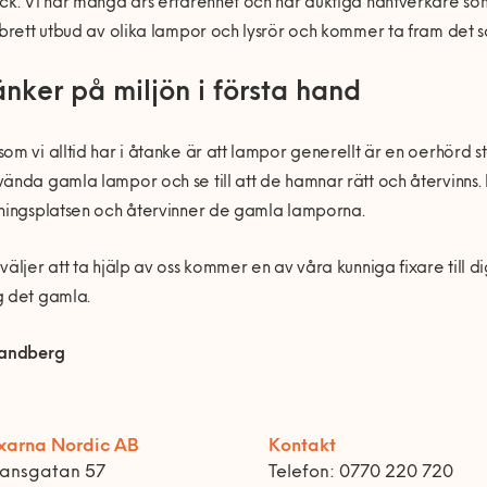
ck. Vi har många års erfarenhet och har duktiga hantverkare som 
 brett utbud av olika lampor och lysrör och kommer ta fram det s
änker på miljön i första hand
om vi alltid har i åtanke är att lampor generellt är en oerhörd st
ända gamla lampor och se till att de hamnar rätt och återvinns. N
ningsplatsen och återvinner de gamla lamporna.
väljer att ta hjälp av oss kommer en av våra kunniga fixare till d
g det gamla.
Sandberg
xarna Nordic AB
Kontakt
ransgatan 57
Telefon: 0770 220 720