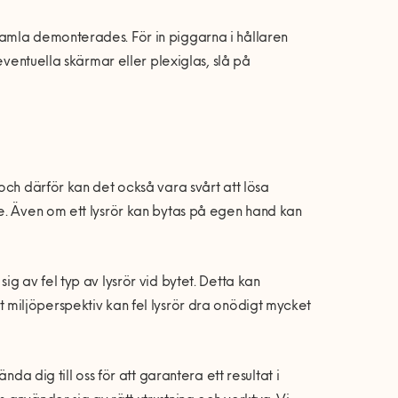
amla demonterades. För in piggarna i hållaren
eventuella skärmar eller plexiglas, slå på
och därför kan det också vara svårt att lösa
e. Även om ett lysrör kan bytas på egen hand kan
g av fel typ av lysrör vid bytet. Detta kan
 ett miljöperspektiv kan fel lysrör dra onödigt mycket
da dig till oss för att garantera ett resultat i