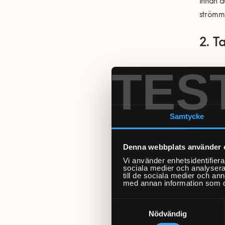
Innan d
strömme
2. T
TES
Idag fi
som du 
Vilken 
Samtycke
plexigl
Denna webbplats använder 
T2
Vi använder enhetsidentifierar
T4
sociala medier och analysera 
till de sociala medier och a
T5
med annan information som du 
T8
Samtyckesval
Detta ä
Nödvändig