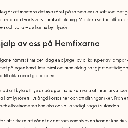
teg är att montera det nya röret på samma enkla sätt som det g
d sedan en kvarts varv i motsatt riktning. Montera sedan tillbaka 
n och voilá – du har nu bytt lysrör.
hjälp av oss på Hemfixarna
igare nämnts finns det idag en djungel av olika typer av lampor 
et på egen hand. Inte minst om man aldrig har gjort det tidigar
a till olika onödiga problem.
med att byta ett lysrör på egen hand kan vara att man använder si
ra i att lysrörets livslängd kortas ner och att slitningar sker. Från
och elkostnaderna kan öka och bli onödigt höga i slutändan.
t för att riskera att något av det som nämnts ovan händer kan du vän