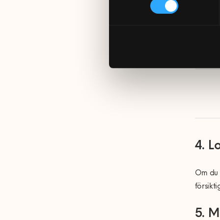
3. I
Nästa s
4. L
Om du i
försikt
5. M