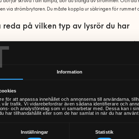
u börjar skruva i din lampa, bör du stänga av strömmen. Och då 
n via strömbrytaren. Du måste koppla ur säkringen för rummet o
a reda på vilken typ av lysrör du har
T
nns det en djungel av olika typer av lampor. Det allra första du bö
har. Så att du sedan kan inhandla rätt typ av lysrör.
typ av lysrör det gäller framgår oftast på själva röret. Börja där
Information
as för att komma åt lampan. Inspektera det sedan och leta efte
cookies
e för att anpassa innehållet och annonserna till användarna, tillh
vår trafik. Vi vidarebefordrar även sådana identifierare och anna
nnons- och analysföretag som vi samarbetar med. Dessa kan i sin
har tillhandahållit eller som de har samlat in när du har använt 
r vanliga namn på olika typer av lysrör.
Inställningar
Statistik