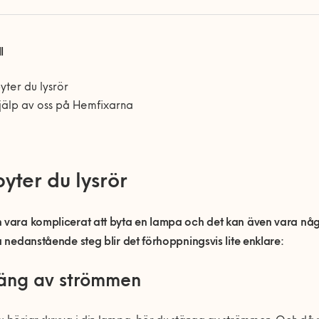
l
yter du lysrör
jälp av oss på Hemfixarna
yter du lysrör
n vara komplicerat att byta en lampa och det kan även vara nå
ja nedanstående steg blir det förhoppningsvis lite enklare:
täng av strömmen