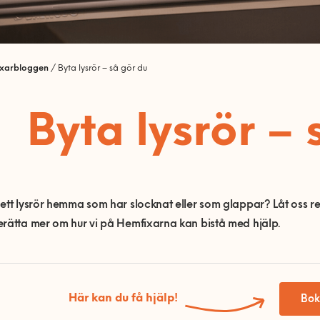
ixarbloggen
/
Byta lysrör – så gör du
Byta lysrör – 
ett lysrör hemma som har slocknat eller som glappar? Låt oss redo
rätta mer om hur vi på Hemfixarna kan bistå med hjälp.
Här kan du få hjälp!
Bok