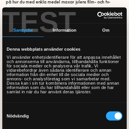
0770-220 720
på hur du med enkla medel maxar julens film- och tv-
Vanliga frågor
Våra partners
Bolag med faktura
Utomhusinstallationer
TEST
kvällar.
Var finns vi?
Våra Fixare
Kundservice
Fakta om RUT- och ROT-avdraget
Samtycke
Information
Om
Boka en Fixare »
Denna webbplats använder cookies
Placera TV:n i rätt höjd
Bilden är förstås avgörande för
Vi använder enhetsidentifierare för att anpassa innehållet
att skapa en härlig filmupplevelse. Har du inte
och annonserna till användarna, tillhandahålla funktioner
obegränsad budget att investera i en ny TV kan du
för sociala medier och analysera vår trafik. Vi
börja med att placera din befintliga i rätt höjd. Många
vidarebefordrar även sådana identifierare och annan
information från din enhet till de sociala medier och
placerar TV:n för högt och då blir bilden inte optimal.
annons- och analysföretag som vi samarbetar med.
Sätt dig i soffan och titta rakt fram, blunda och öppna
Dessa kan i sin tur kombinera informationen med annan
ögonen punkten du ser ska vara i mitten av bilden.
information som du har tillhandahållit eller som de har
samlat in när du har använt deras tjänster.
Skapa en bättre ljudupplevelse
En bättre
ljudupplevelse skapar du genom att dämpa starka
ljudreflexer. Det gör du enklast genom att använda dig
Samtyckesval
av tjocka mattor, gardiner, kuddar och andra textilier.
Nödvändig
Extra mysig känsla i rummet får du på köpet!
Vill du förbättra ljudet ytterligare kan du uppdatera