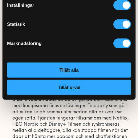
vardagsrummet med en soundbar eller ett
Inställningar
hemmabiosystem. I takt med att våra TV-apparater blivit
tunnare har ljudkvaliteten i många fall blivit sämre. Ett
Statistik
enkelt sätt att förbättra ljudet är att installera en
soundbar som helt enkelt är en liggande högtalare som
placeras framför tv:n.
Marknadsföring
En soundbar ger påtagligt bättre ljud men vill du har
riktig biokänsla är det ändå ett hemmabiosystem med
Tillåt alla
surroundljud ljud du behöver. Flera högtalare strategiskt
placerade gör att det känns som att du hamnar mitt i
händelsernas centrum.
Tillåt urval
Bjud in vännerna
Saknar du att gå på bio tillsammans
med kompisarna finns nu lösningen Teleparty som gör
att ni kan se på samma film medan alla är kvar i sin
egen soffa. Tjänsten fungerar tillsammans med Netflix,
HBO Nordic och Disney+ Filmen och synkroniseras
mellan alla deltagare, alla kan stoppa filmen när det
dags att hämta mer popcorn och med chatfunktionen