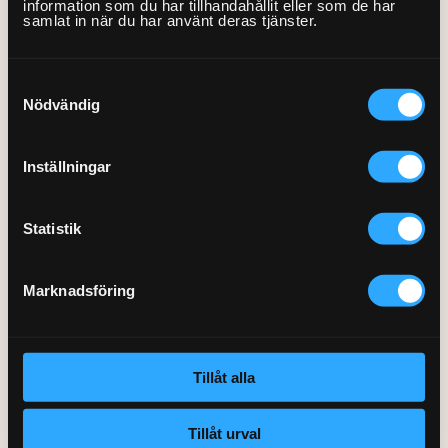
information som du har tillhandahållit eller som de har
0770-220 720
samlat in när du har använt deras tjänster.
Vanliga frågor
Våra partners
Bolag med faktura
Utomhusinstallationer
Var finns vi?
Våra Fixare
Kundservice
Samtyckesval
Fakta om RUT- och ROT-avdraget
Nödvändig
Inställningar
Statistik
Marknadsföring
Tillåt alla
Tillåt urval