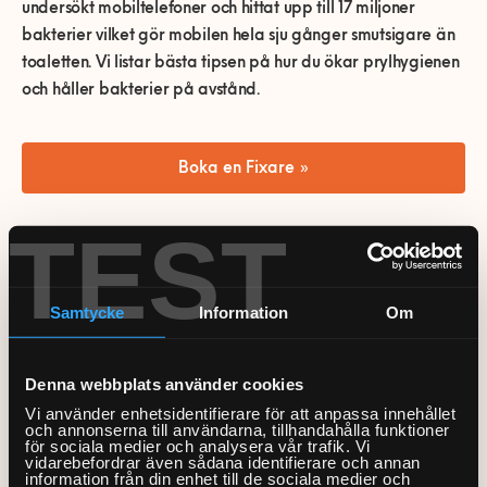
0770-220 720
undersökt mobiltelefoner och hittat upp till 17 miljoner
Vanliga frågor
Våra partners
Bolag med faktura
Utomhusinstallationer
bakterier vilket gör mobilen hela sju gånger smutsigare än
Var finns vi?
Våra Fixare
toaletten. Vi listar bästa tipsen på hur du ökar prylhygienen
Kundservice
och håller bakterier på avstånd.
Fakta om RUT- och ROT-avdraget
Boka en Fixare »
TEST
Såhär rengör du mobiltelefonen
Handen på hjärtat, hur ofta plockar du upp din
Samtycke
Information
Om
mobiltelefon? Ganska ofta, eller hur. Tvätta händerna i alla
ära men så fort du tar på mobiltelefonen riskerar du att få
Denna webbplats använder cookies
tillbaka bakterierna igen. Så förutom att hosta i armvecket,
Vi använder enhetsidentifierare för att anpassa innehållet
inte peta dig i ansiktet och hålla god handhygien bör du
och annonserna till användarna, tillhandahålla funktioner
alltså rengöra din mobiltelefon regelbundet. Hur ofta finns
för sociala medier och analysera vår trafik. Vi
vidarebefordrar även sådana identifierare och annan
det olika uppgifter om, vissa forskare menar att man ska
information från din enhet till de sociala medier och