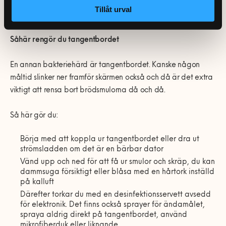
strunta i att tvätta händerna. Låt telefonen ligga kvar i fickan
Tillåt urval
istället.
Såhär rengör du tangentbordet
En annan bakteriehärd är tangentbordet. Kanske någon
måltid slinker ner framför skärmen också och då är det extra
viktigt att rensa bort brödsmulorna då och då.
Så här gör du:
Börja med att koppla ur tangentbordet eller dra ut
strömsladden om det är en bärbar dator
Vänd upp och ned för att få ur smulor och skräp, du kan
dammsuga försiktigt eller blåsa med en hårtork inställd
på kalluft
Därefter torkar du med en desinfektionsservett avsedd
för elektronik. Det finns också sprayer för ändamålet,
spraya aldrig direkt på tangentbordet, använd
mikrofiberduk eller liknande