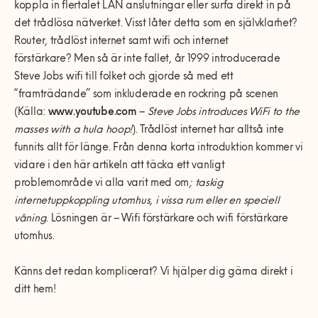
koppla in flertalet LAN anslutningar eller surfa direkt in på
det trådlösa nätverket. Visst låter detta som en självklarhet?
Router, trådlöst internet samt wifi och internet
förstärkare? Men så är inte fallet, år 1999 introducerade
Steve Jobs wifi till folket och gjorde så med ett
“framträdande” som inkluderade en rockring på scenen
(Källa:
www.youtube.com
–
Steve Jobs introduces WiFi to the
masses with a hula hoop!
). Trådlöst internet har alltså inte
funnits allt för länge. Från denna korta introduktion kommer vi
vidare i den här artikeln att täcka ett vanligt
problemområde vi alla varit med om
;
taskig
internetuppkoppling utomhus, i vissa rum eller en speciell
våning
. Lösningen är – Wifi förstärkare och wifi förstärkare
utomhus.
Känns det redan komplicerat? Vi hjälper dig gärna direkt i
ditt hem!