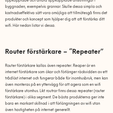
uppkopplade och andra uppkopplade anslutningar i
byggnaden, exempelvis grannar. Skulle dessa simpla och
kostnadseffektiva sätt vara omöjliga att tillmötesgå finns det
produkter och koncept som hjälper dig att att förstärka ditt
wifi. Här nedan listar vi dessa.
Router förstärkare – “Repeater”
Router förstärkare kallas även repeater
. Reaper är en
internet förstärkare som ökar och förlänger räckvidden av ett
trådlöst internet och fungerar både för inomhusbruk, men kan
även monteras på en yttervägg för att agera som en wifi
förstärkare utomhus. Likt routrar finns dessa repeater (router
förstärkare) i olika segment. De bästa produkterna ger inte
bara en markant skillnad i att förlängningen av wifi utan
även hastigheten på internet generellt.