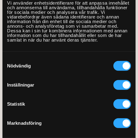
Vi använder enhetsidentifierare för att anpassa innehållet
system. Mesh-system finns anpassade för installationer för
och annonserna till användarna, tillhandahålla funktioner
både inomhus men även för utomhus och IP klassade för att
för sociala medier och analysera vår trafik. Vi
vidarebefordrar även sådana identifierare och annan
täcka yta, läs mer i ett av våra tidigare inlägg,
Mesh – den
information från din enhet till de sociala medier och
annons- och analysföretag som vi samarbetar med.
nya wifi-tekniken ger täckning överallt
. Skulle detta mesh-
Dessa kan i sin tur kombinera informationen med annan
system inte räcka som wifi förstärkare utomhus är nästa steg
information som du har tillhandahållit eller som de har
samlat in när du har använt deras tjänster.
en fast accesspunkt. En fast accesspunkt utomhus, i garaget
eller i gäststugan är ett säkert och stabilt sätt att förstärka
wifi. Det finns egentligen flertalet varianter på
Samtyckesval
accesspunkter, men två standardutföranden är:
Nödvändig
Accesspunkt med fasta antenner
Inställningar
Accesspunkt med icke fasta antenner
Utöver dessa två utförande finns det även accesspunkter
Statistik
anpassade för utomhusbruk. Problemet, eller
utmaningen, med accesspunkter är att det krävs en LAN-
Marknadsföring
ethernet kabel mellan accesspunkten och routern. Det
positiva är däremot att man kan förvänta sig en stabil och