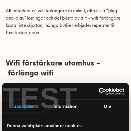
Att installera en wifi förlängare är enkelt, oftast via “plug-
and-play” lösningar och det bästa av allt – wifi förlängare
kostar inte skjortan, många butiker erbjuder repeater till
förmånliga priser.
Wifi förstärkare utomhus –
förlänga wifi
TEST
Även om en trådlös router förstärkare kan funka till viss del är
långa radiovågor av 2,4GHz och 5GHz svåra att skicka över
större yta. En wifi förstärkare utomhus är därför oftast den
Samtycke
Information
Om
enda alternativet om du vill få tillgång till trådlöst internet i
exempelvis garaget, gäststugan eller ytor däremellan. En
Denna webbplats använder cookies
vanlig lösning på problemet är att installera ett Mesh-