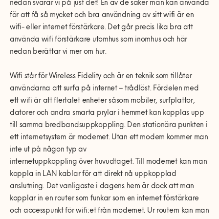
0770-220 720
nedan svarar vi på just det! En av de saker man kan använda
Vanliga frågor
Våra partners
Bolag med faktura
Utomhusinstallationer
för att få så mycket och bra användning av sitt wifi är en
wifi- eller internet förstärkare. Det går precis lika bra att
Var finns vi?
Våra Fixare
Kundservice
använda wifi förstärkare utomhus som inomhus och här
Fakta om RUT- och ROT-avdraget
nedan berättar vi mer om hur.
Wifi står för Wireless Fidelity och är en teknik som tillåter
användarna att surfa på internet – trådlöst. Fördelen med
ett
w
ifi är att flertalet enheter såsom mobiler, surfplattor,
datorer och andra smarta prylar i hemmet kan kopplas upp
till samma bredbandsuppkoppling. Den stationära punkten i
ett internetsystem är modemet. Utan ett modem kommer man
inte ut på någon typ av
internetuppkoppling över huvudtaget. Till modemet kan man
koppla in LAN kablar för att direkt nå uppkopplad
anslutning. Det vanligaste i dagens hem är dock att man
kopplar in en router som funkar som en internet förstärkare
och accesspunkt för wifi:et från modemet. Ur routern kan man