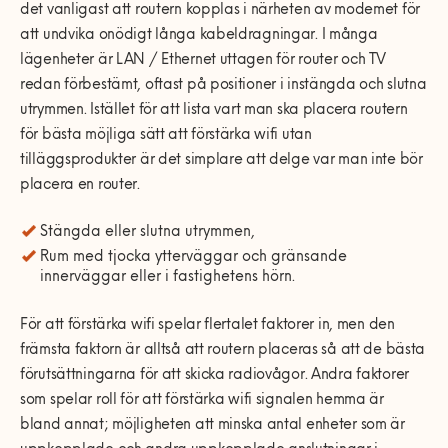
det vanligast att routern kopplas i närheten av modemet för
att undvika onödigt långa kabeldragningar. I många
lägenheter är LAN / Ethernet uttagen för router och TV
redan förbestämt, oftast på positioner i instängda och slutna
utrymmen. Istället för att lista vart man ska placera routern
för bästa möjliga sätt att förstärka wifi utan
tilläggsprodukter är det simplare att delge var man
inte
bör
placera en router.
Stängda eller slutna utrymmen,
Rum med tjocka ytterväggar och gränsande
innerväggar eller
i fastighetens hörn.
För att förstärka wifi spelar flertalet faktorer in, men den
främsta faktorn är alltså att routern placeras så att de bästa
förutsättningarna för att skicka radiovågor. Andra faktorer
som spelar roll för att förstärka wifi signalen hemma är
bland annat; möjligheten att minska antal enheter som är