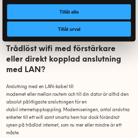
säker wifi förstärkare. Om kabeldragning, lite grävning och
installation inte är ett problem är detta ett rekommenderat
Tillåt alla
sätt att både förlänga och förstärka wifi utomhus.
Tillåt urval
Trådlöst wifi med förstärkare
eller direkt kopplad anslutning
med LAN?
Anslutning med en LAN-kabel till
modemet eller mellan routern och till din dator är alltid den
absolut pålitligaste anslutningen för en
stabil internetuppkoppling. Moderniseringen, antal anslutna
enheter till ett wifi samt smarta hem har dock förändrat
synen på trådlöst internet, som nu mer eller mindre är ett
måste.