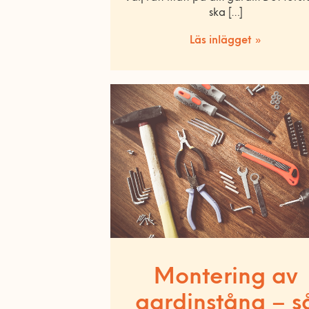
ska […]
Läs inlägget »
Montering av
gardinstång – s