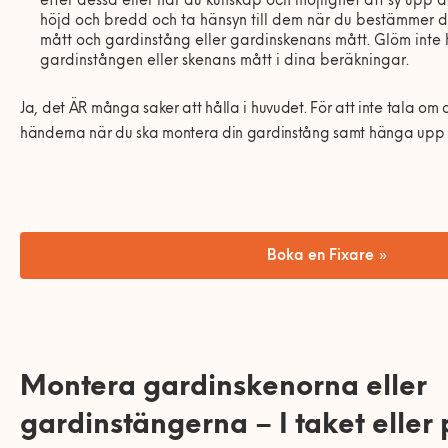
efter dessa eller har du kunskap och möjlighet att sy upp
höjd och bredd och ta hänsyn till dem när du bestämmer 
mått och gardinstång eller gardinskenans mått. Glöm inte 
gardinstången eller skenans mått i dina beräkningar.
Ja, det ÄR många saker att hålla i huvudet. För att inte tala om a
händerna när du ska montera din gardinstång samt hänga upp 
Boka en Fixare »
Montera gardinskenorna eller
gardinstängerna – I taket elle