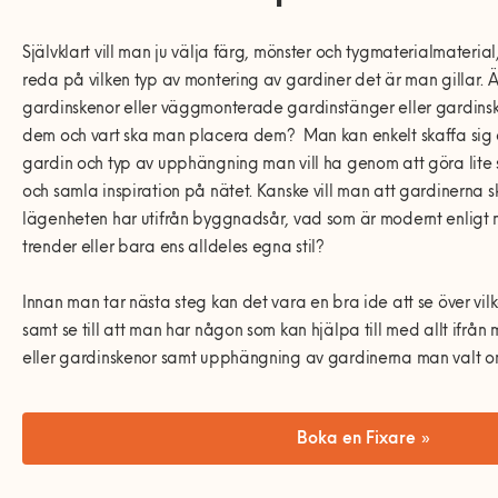
0770-220 720
Vanliga frågor
Våra partners
Bolag med faktura
Utomhusinstallationer
Självklart vill man ju välja färg, mönster och tygmaterialmateria
Var finns vi?
Våra Fixare
Kundservice
reda på vilken typ av montering av gardiner det är man gillar.
Fakta om RUT- och ROT-avdraget
gardinskenor eller väggmonterade gardinstänger eller gardins
dem och vart ska man placera dem? Man kan enkelt skaffa sig en
gardin och typ av upphängning man vill ha genom att göra lite
och samla inspiration på nätet. Kanske vill man att gardinerna s
lägenheten har utifrån byggnadsår, vad som är modernt enligt
trender eller bara ens alldeles egna stil?
Innan man tar nästa steg kan det vara en bra ide att se över v
samt se till att man har någon som kan hjälpa till med allt ifrå
eller gardinskenor samt upphängning av gardinerna man valt o
Boka en Fixare »