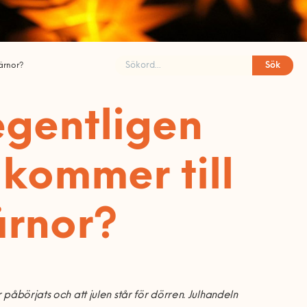
Sök
järnor?
gentligen
 kommer till
ärnor?
 påbörjats och att julen står för dörren. Julhandeln