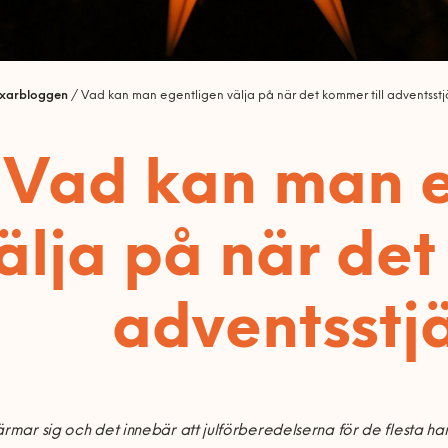
ixarbloggen
/
Vad kan man egentligen välja på när det kommer till adventsst
Vad kan man e
älja på när det
adventsstj
ärmar sig och det innebär att julförberedelserna för de flesta har