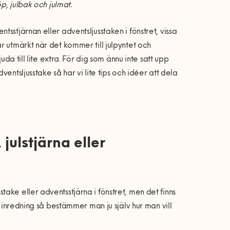
p, julbak och julmat.
sstjärnan eller adventsljusstaken i fönstret, vissa
r utmärkt när det kommer till julpyntet och
da till lite extra. För dig som ännu inte satt upp
entsljusstake så har vi lite tips och idéer att dela
julstjärna eller
ake eller adventsstjärna i fönstret, men det finns
l inredning så bestämmer man ju själv hur man vill