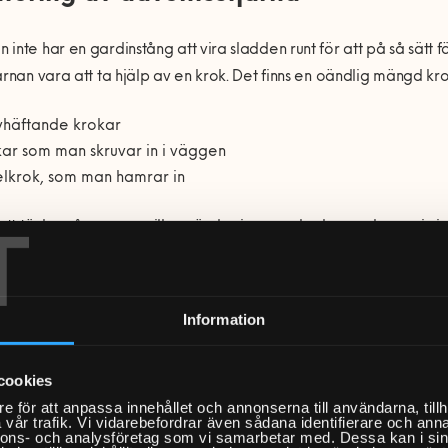
inte har en gardinstång att vira sladden runt för att på så sätt fä
ärnan vara att ta hjälp av en krok. Det finns en oändlig mängd kro
vhäftande krokar
ar som man skruvar in i väggen
lkrok, som man hamrar in
T
 att tänka på om man vill använda sig av en krok man skruvar in i
, som man sedan kan slå in en plugg i, innan man skruvar in kroken. 
inte blir större av tyngden på det man hänger upp.
Information
ns ju också julstjärnor som är monterade på fot, och som har en l
brädan utan problem. Fint är också att placera dessa stjärnor på a
cookies
khylla eller nattduksbordet.
e för att anpassa innehållet och annonserna till användarna, tillh
vår trafik. Vi vidarebefordrar även sådana identifierare och anna
nnons- och analysföretag som vi samarbetar med. Dessa kan i sin
 du hjälp med att borra eller sätta upp din julstjärna? Då kan vi 