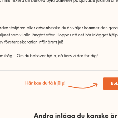
 inte riskera att behöva byta batterier på självaste julafton är s
adventsstjärna eller adventsstake du än väljer kommer den gara
ljuset som vi alla längtat efter. Hoppas att det här inlägget hjälp
 av fönsterdekoration inför årets jul!
 ihåg – Om du behöver hjälp, då finns vi där för dig!
Här kan du få hjälp!
Bok
Andra inlägg du kanske är 