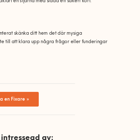
åklart en stjärna med sladd ett säkert kort.
nterat skänka ditt hem det där mysiga
te till att klara upp några frågor eller funderingar
a en Fixare »
intressead av: