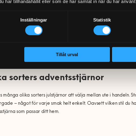
har tillhandahållit eller som de har samlat in när du har använt 
Inställningar
Statistik
Här kan du få hjälp!
Bok
Tillåt urval
ka sorters adventsstjärnor
ns många olika sorters julstjärnor att välja mellan ute i handeln.
rgade – något för varje smak helt enkelt. Oavsett vilken stil du
stjärna som passar ditt hem.