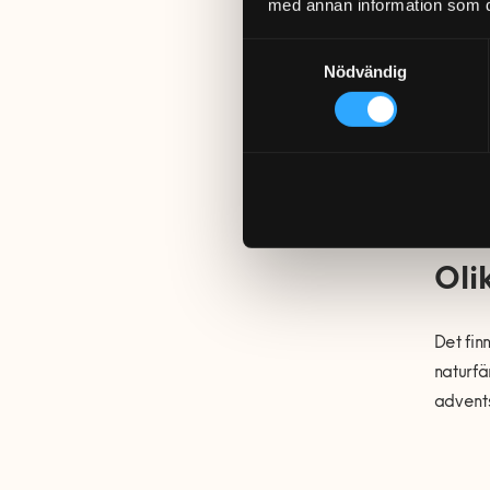
med annan information som du 
Samtyckesval
Nödvändig
Oli
Det fin
naturfä
advents