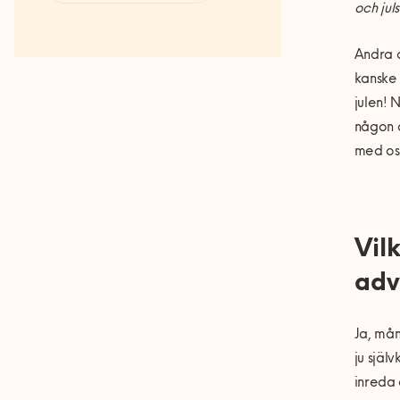
och jul
Fakta om RUT- och ROT-
avdraget
Andra a
kanske 
julen! 
någon a
med os
Vil
adv
Ja, mån
ju själ
inreda 