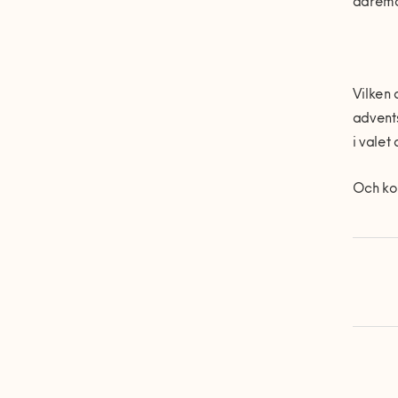
däremot
Vilken 
advents
i valet
Och kom