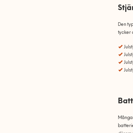
Stjä
Den typ
tycker 
Juls
Juls
Julst
Juls
Batt
Många a
batteri