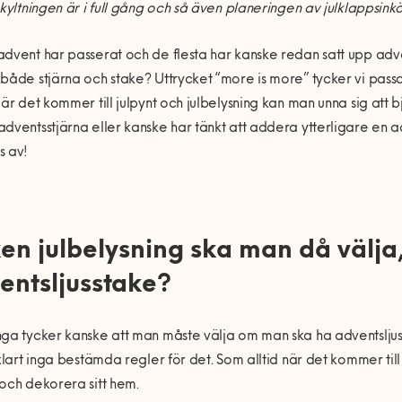
skyltningen är i full gång och så även planeringen av julklappsinkö
dvent har passerat och de flesta har kanske redan satt upp advent
både stjärna och stake? Uttrycket “more is more” tycker vi passa
När det kommer till julpynt och julbelysning kan man unna sig att bju
dventsstjärna eller kanske har tänkt att addera ytterligare en adv
s av!
ken julbelysning ska man då välja, 
entsljusstake?
ga tycker kanske att man måste välja om man ska ha adventsljusst
vklart inga bestämda regler för det. Som alltid när det kommer til
och dekorera sitt hem.