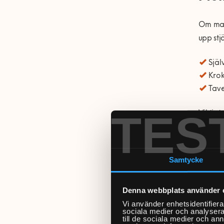
Om man 
upp stj
Själ
Krok
Tave
TES
Viktigt
ett hål
hållet 
Samtycke
Det fin
fönster
Denna webbplats använder 
i en bo
Vi använder enhetsidentifierar
sociala medier och analysera 
till de sociala medier och a
Behöver