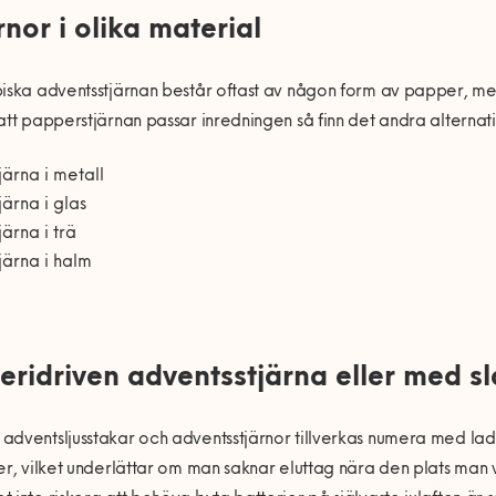
rnor i olika material
iska adventsstjärnan består oftast av någon form av papper, m
att papperstjärnan passar inredningen så finn det andra alternat
tjärna i metall
tjärna i glas
järna i trä
tjärna i halm
eridriven adventsstjärna eller med s
dventsljusstakar och adventsstjärnor tillverkas numera med lad
er, vilket underlättar om man saknar eluttag nära den plats man vill