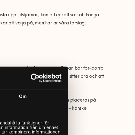
sta upp julstjärnan, kan ett enkelt sätt att hänga
kar att välja på, men här är våra förslag:
 väggen ovanför fönstret, är att man bör för-borra
Detta för att säkra så att kroken sitter bra och att
Om
ite bredare form så att de lätt kan placeras på
ndra ställen än just i ett fönster – kanske
andahålla funktioner för
n information från din enhet
 tur kombinera informationen
såklart hjälpa dig!