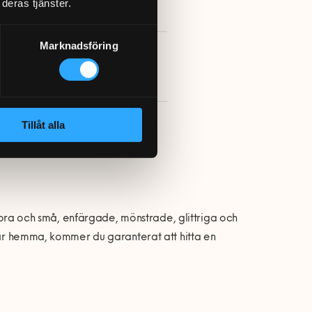
deras tjänster.
Marknadsföring
a en Fixare »
Tillåt alla
 Stora och små, enfärgade, mönstrade, glittriga och
 har hemma, kommer du garanterat att hitta en