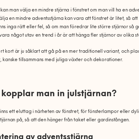
kan man välja en mindre stjärna i fönstret om man vill ha en adv
t välja en mindre adventsstjärna kan vara att fönstret är litet, så 
inns inga rätt eller fel, så om man föredrar lite större stjärnor så 
vara något utav en trend i år är att hänga fler stjärnor av olika s
ert kort är ju såklart att gå på en mer traditionell variant, och plac
t, kanske tillsammans med juliga växter och dekorationer.
 kopplar man in jul
stjärnan
?
finns ett eluttag i närheten av fönstret, för fönsterlampor eller dyli
stjärnan på, så att den hänger från taket eller gardinstången.
tering av adventsstjärna