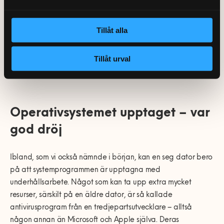
systemuppdateringar när de finns tillgängliga, inte slarvar
med lösenorden eller låter din dator köra program från icke-
Tillåt alla
verifierade utvecklare så sitter du ganska säkert. De flesta så
kallade antivirusprogrammen för Mac är mer eller mindre
Tillåt urval
verkningslösa – något vi tar upp mer i detalj i nästa avsnitt.
Operativsystemet upptaget – var
god dröj
Ibland, som vi också nämnde i början, kan en seg dator bero
på att systemprogrammen är upptagna med
underhållsarbete. Något som kan ta upp extra mycket
resurser, särskilt på en äldre dator, är så kallade
antivirusprogram från en tredjepartsutvecklare – alltså
någon annan än Microsoft och Apple själva. Deras