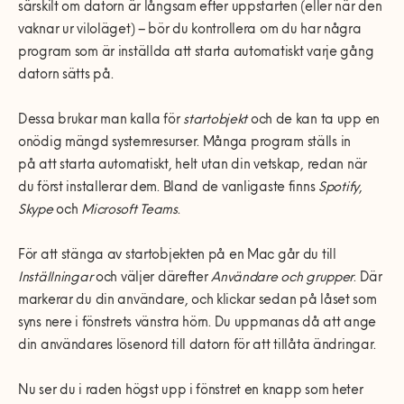
särskilt om datorn är långsam efter uppstarten (eller när den
vaknar ur viloläget) – bör du kontrollera om du har några
program som är inställda att starta automatiskt varje gång
datorn sätts på.
Dessa brukar man kalla för
startobjekt
och de kan ta upp en
onödig mängd systemresurser. Många program ställs in
på att starta automatiskt, helt utan din vetskap, redan när
du först installerar dem. Bland de vanligaste finns
Spotify
,
Skype
och
Microsoft Teams
.
För att stänga av startobjekten på en Mac går du till
Inställningar
och väljer därefter
Användare och grupper
. Där
markerar du din användare, och klickar sedan på låset som
syns nere i fönstrets vänstra hörn. Du uppmanas då att ange
din användares lösenord till datorn för att tillåta ändringar.
Nu ser du i raden högst upp i fönstret en knapp som heter