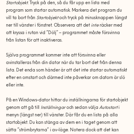
Startobjekt
. Tryck på den, så du får upp en lista med
program som startar automatisk. Markera det program du
vill ta bort från
Startobjekt
och tryck på minusknappen längst
ner till vänster i fönstret. Observera att det
inte
räcker med
att kryssa i rutan vid ”Dölj” – programmet måste försvinna
från listan för att inaktiveras.
Själva programmet kommer inte att försvinna eller
avinstalleras från din dator när du tar bort det från denna
lista. Det enda som händer är att det inte startar automatiskt
efter en omstart och därmed inte påverkar om datorn är slö
eller inte.
På en Windows-dator hittar du inställningarna för startobjekt
genom att gå till
Inställningar
och sedan välja
Autostart
i
menyn (längst ner) till vänster. Där får du en lista på alla
startobjekt. Du kan stänga av dem en i taget genom att
sätta ”strömbrytarna” i av-läge. Notera dock att det kan