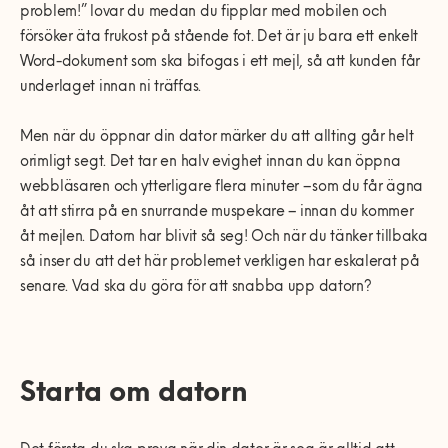
0770-220 720
problem!” lovar du medan du fipplar med mobilen och
Vanliga frågor
Våra partners
Bolag med faktura
Utomhusinstallationer
försöker äta frukost på stående fot. Det är ju bara ett enkelt
Var finns vi?
Våra Fixare
Word-dokument som ska bifogas i ett mejl, så att kunden får
Kundservice
underlaget innan ni träffas.
Fakta om RUT- och ROT-avdraget
Men när du öppnar din dator märker du att allting går helt
orimligt segt. Det tar en halv evighet innan du kan öppna
webbläsaren och ytterligare flera minuter – som du får ägna
åt att stirra på en snurrande muspekare – innan du kommer
åt mejlen. Datorn har blivit så seg! Och när du tänker tillbaka
så inser du att det här problemet verkligen har eskalerat på
senare. Vad ska du göra för att snabba upp datorn?
Starta om datorn