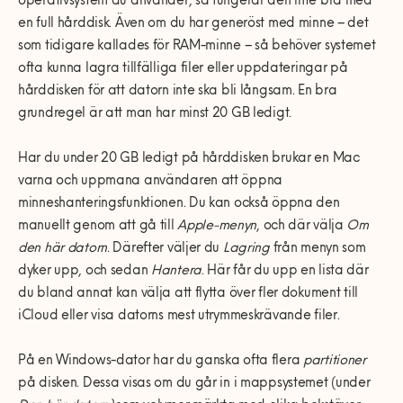
operativsystem du använder, så fungerar den inte bra med
en full hårddisk. Även om du har generöst med minne – det
som tidigare kallades för RAM-minne – så behöver systemet
ofta kunna lagra tillfälliga filer eller uppdateringar på
hårddisken för att datorn inte ska bli långsam. En bra
grundregel är att man har minst 20 GB ledigt.
Har du under 20 GB ledigt på hårddisken brukar en Mac
varna och uppmana användaren att öppna
minneshanteringsfunktionen. Du kan också öppna den
manuellt genom att gå till
Apple-menyn
, och där välja
Om
den här datorn
. Därefter väljer du
Lagring
från menyn som
dyker upp, och sedan
Hantera
. Här får du upp en lista där
du bland annat kan välja att flytta över fler dokument till
iCloud eller visa datorns mest utrymmeskrävande filer.
På en Windows-dator har du ganska ofta flera
partitioner
på disken. Dessa visas om du går in i mappsystemet (under