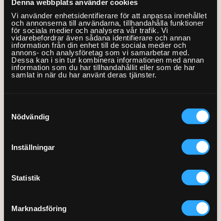
Denna webbplats använder cookies
Windows Defender
bättre skydd mot datorsäkerhetshot än
Vi använder enhetsidentifierare för att anpassa innehållet
och annonserna till användarna, tillhandahålla funktioner
de flesta andra antivirusprogram, vilket i princip har gjort de
för sociala medier och analysera vår trafik. Vi
senare överflödiga. Men misstänker du att du ändå
vidarebefordrar även sådana identifierare och annan
information från din enhet till de sociala medier och
drabbats finns det ett bra och effektivt extraverktyg från
annons- och analysföretag som vi samarbetar med.
Dessa kan i sin tur kombinera informationen med annan
Microsoft, kallat
Microsoft Safety Scanner
. Ladda ner
information som du har tillhandahållit eller som de har
programvaran och installera den.
samlat in när du har använt deras tjänster.
Gör sedan en full genomsökning av din dator. (Lämna den
Samtyckesval
helst på över natten.) Eventuellt skadliga filer ”sätts i
Nödvändig
karantän” så att du sedan kan ta bort dem. Observera att
Microsoft Safety Scanner
förnyas var tionde dag, så om du
önskar köra programmet med jämna mellanrum, för att
Inställningar
undvika att din dator blir långsam på grund av skadliga
filer, måste du regelbundet installera om det.
Statistik
Använder du Mac kan du i princip räkna med att du skyddas
mot skadlig programvara av systemets inbyggda säkerhet.
Marknadsföring
Så länge du alltid installerar rekommenderade