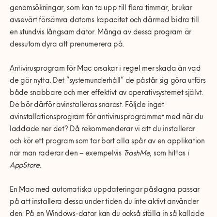
genomsökningar, som kan ta upp till flera timmar, brukar
avsevärt försämra datorns kapacitet och därmed bidra till
en stundvis långsam dator. Många av dessa program är
dessutom dyra att prenumerera på.
Antivirusprogram för Mac orsakar i regel mer skada än vad
de gör nytta. Det ”systemunderhåll” de påstår sig göra utförs
både snabbare och mer effektivt av operativsystemet självt.
De bör därför avinstalleras snarast. Följde inget
avinstallationsprogram för antivirusprogrammet med när du
laddade ner det? Då rekommenderar vi att du installerar
och kör ett program som tar bort alla spår av en applikation
när man raderar den – exempelvis
TrashMe
, som hittas i
AppStore
.
En Mac med automatiska uppdateringar påslagna passar
på att installera dessa under tiden du inte aktivt använder
den. På en Windows-dator kan du också ställa in så kallade