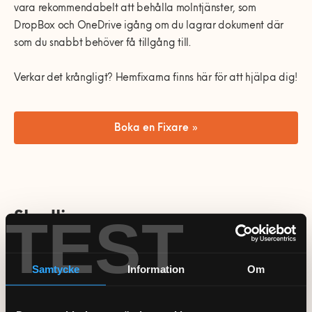
vara rekommendabelt att behålla molntjänster, som
DropBox och OneDrive igång om du lagrar dokument där
som du snabbt behöver få tillgång till.
Verkar det krångligt? Hemfixarna finns här för att hjälpa dig!
Boka en Fixare »
TEST
Skadlig programvara
Ibland, särskilt om ditt operativsystem är riktigt gammalt (i
Samtycke
Information
Om
princip före Windows 10 och innan
Windows Defender
blev
standard) kan en långsam dator bero på att du har
drabbats av virus eller annan skadlig programvara. Idag ger