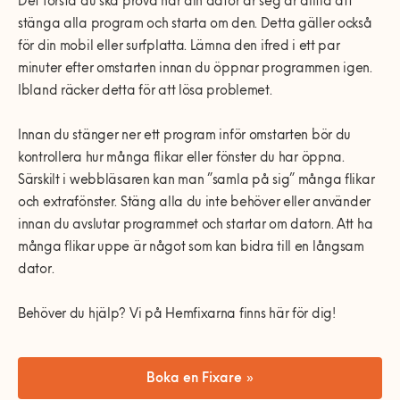
Det första du ska prova när din dator är seg är alltid att
stänga alla program och starta om den. Detta gäller också
för din mobil eller surfplatta. Lämna den ifred i ett par
minuter efter omstarten innan du öppnar programmen igen.
Ibland räcker detta för att lösa problemet.
Innan du stänger ner ett program inför omstarten bör du
kontrollera hur många flikar eller fönster du har öppna.
Särskilt i webbläsaren kan man ”samla på sig” många flikar
och extrafönster. Stäng alla du inte behöver eller använder
innan du avslutar programmet och startar om datorn. Att ha
många flikar uppe är något som kan bidra till en långsam
dator.
Behöver du hjälp? Vi på Hemfixarna finns här för dig!
Boka en Fixare »