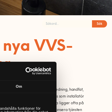
Sök
a nya VVS-
er
Om
er på installation av badrumsinredning, handfat,
n få en komplett lösning med oss som installatör
riser men inredningen och kranarna ligger ofta på
andahålla funktioner för
kommer resterande varuhus att lansera tjänsten
n information från din enhet