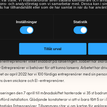
nnons- och analysföretag som vi samarbetar med. Dessa kan i sin
med blir rikstäckande.
har tillhandahållit eller som de har samlat in när du har använt 
mans med IKEA skapar vi återigen en extremt prisvänlig fullservice l
Inställningar
Statistik
era badrumsinredning innebär att man måste ha koll på våt zone
t göra jobbet själva. Får man borra i kakel och hur gör man det är 
 kranar som även enligt gängse försäkringspraxis måste ske an 
te mellan Hemfixarna och IKEA så viktigt och efterfrågan förvänt
Tillåt urval
a affärsområde ”Bygg” är därmed lanserat. Ett stort steg för oss 
erentreprenörer vilket snabbat på lanseringen. Jobbet har snarare
 Entreprenörer vi behöver för att kunna lansera. Arbetet har driv
utet av april 2022 har vi 100 färdiga entreprenörer med sin person
ns även snickare och El -entreprenörer.
nseringen den 7 aprill till månadsskiftet hanterade vi 35 st badrum
utförd installation. Glädjande konstaterar vi att vi bara fått 5:or i 
tastiska Entreprenörer. Tillsammans ritar vi om kartan för enklar