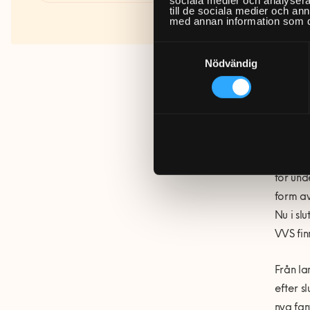
Fakta om RUT- och ROT-
till de sociala medier och a
som där
med annan information som du 
avdraget
Samtyckesval
Tillsam
Nödvändig
install
till at
montera
samarbe
Vårt ny
för und
form av
Nu i sl
VVS fin
Från la
efter sl
nya fan