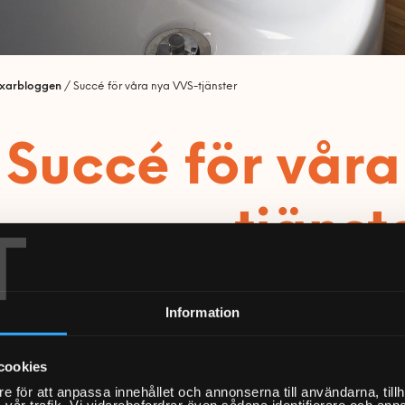
ixarbloggen
/
Succé för våra nya VVS-tjänster
Succé för vår
tjänst
T
Information
pril 2022 lanserade IKEA i Kungens Kurva och Barkarby fasta pris
och duschväggar med oss. Det innebär att kunder som handlar ka
cookies
t oslagbart pris. Våra installationstjänster har marknadsmässiga p
e för att anpassa innehållet och annonserna till användarna, tillh
alva priset jämfört med andra svenska leverantörer. Under maj 
vår trafik. Vi vidarebefordrar även sådana identifierare och anna