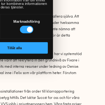
 tur kombinera informationen
deras tjänster.
ösning för alla som inte vill installera själva. Att
Marknadsföring
r och tätskikt vilket gör många kunder tveksamma
frågor många ställer sig. För att inte nämna att
en certifierad VVS-montör. Därför är detta
as bli stor.
Tillåt alla
men helt naturligt. Sedan tidigare har vi systemstöd
 varit att rekrytera in den grundnivå av Fixare i
its med interna resurser under ledning av Denise.
al inne i Felix som vår plattform heter. Förutom
sinstallationer från order till klarrapportering
betyg hittills. Det luktar Succé for oss och för våra
e VVS jobb i privatpersoners hem. Våra fasta priser