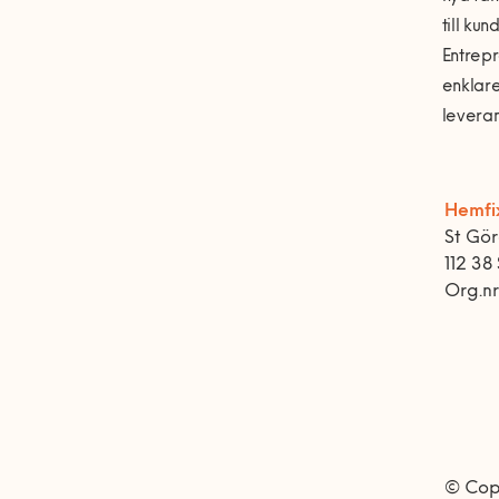
till kun
Entrep
enklare
leveran
Hemfi
St Gö
112 38
Org.n
© Cop