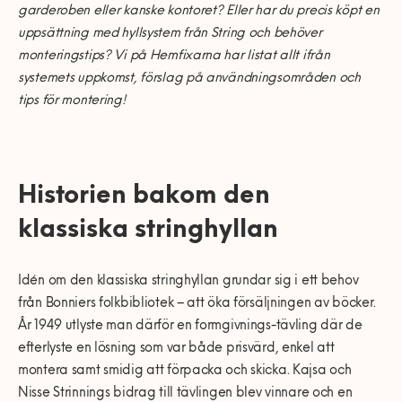
0770-220 720
garderoben eller kanske kontoret? Eller har du precis köpt en
Vanliga frågor
Våra partners
Bolag med faktura
Utomhusinstallationer
uppsättning med hyllsystem från String och behöver
Var finns vi?
Våra Fixare
monteringstips? Vi på Hemfixarna har listat allt ifrån
Kundservice
systemets uppkomst, förslag på användningsområden och
Fakta om RUT- och ROT-avdraget
tips för montering!
Historien bakom den
klassiska stringhyllan
Idén om den klassiska stringhyllan grundar sig i ett behov
från Bonniers folkbibliotek – att öka försäljningen av böcker.
År 1949 utlyste man därför en formgivnings-tävling där de
efterlyste en lösning som var både prisvärd, enkel att
montera samt smidig att förpacka och skicka. Kajsa och
Nisse Strinnings bidrag till tävlingen blev vinnare och en