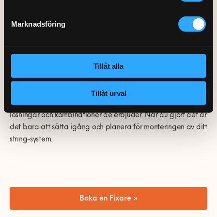
Ett skrivbord för din stringhylla, med eller utan höj och
sänkbar funktion.
Olika string organizers i form av små kärl, men även
Marknadsföring
skåp och lådor.
Tillåt alla
Med String’s hyllsystem är det nästan bara fantasin som
sätter gränserna. Börja planera i
strings eget
Tillåt urval
planeringsverktyg
och hitta inspiration i alla föreslagna
lösningar och kombinationer de erbjuder.
När du gjort det är
det bara att sätta igång och planera för monteringen av ditt
string-system.
Boka en Fixare »