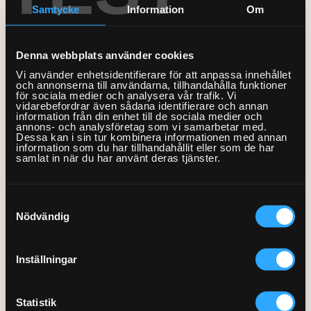
Stringhyllor för köket
Samtycke
Information
Om
För köket finns en mängd lösningar man kan använda sig
Denna webbplats använder cookies
utav, däribland:
Vi använder enhetsidentifierare för att anpassa innehållet
och annonserna till användarna, tillhandahålla funktioner
Hyllplan i material som tål lite stänk.
för sociala medier och analysera vår trafik. Vi
vidarebefordrar även sådana identifierare och annan
Krokar, stänger och spjut som gör det enkelt att
information från din enhet till de sociala medier och
organisera alla kökredskap och tillbehör.
annons- och analysföretag som vi samarbetar med.
Dessa kan i sin tur kombinera informationen med annan
Ett utfällbart bord – perfekt i ett kök med lite mindre
information som du har tillhandahållit eller som de har
plats.
samlat in när du har använt deras tjänster.
Samtyckesval
Nödvändig
Stringhyllor för arbetsplatsen
Inställningar
För arbetsplatsen kan du anpassa ditt stringhylls-system efter
dina behov. Bland annat finns det:
Statistik