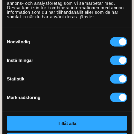
annons- och analysföretag som vi samarbetar med.
Dessa kan i sin tur kombinera informationen med annan
information som du har tillhandahållit eller som de har
Använd gärna en laseravståndsmätare för att få ett
samlat in när du har använt deras tjänster.
korrekt mått som möjligt, eller kontrollmät flera
gånger.
Testa att tejpa upp utrymmet på golvet så får du en
Samtyckesval
känsla för hur stor plats garderoben kommer att ta.
Nödvändig
Mät på flera ställen, både på bredden och höjden.
Inga hus är helt raka, ibland kan det skilja sig en del.
När du bestämmer storleken på din platsbyggda
Inställningar
garderob ska du utgå från det minsta måttet på
höjden och det största måttet på bredden.
Statistik
Börja med att montera inredningen eller stommarna först,
innan du monterar eventuella tak- och golvskenor.
Marknadsföring
Boka en Fixare »
Tillåt alla