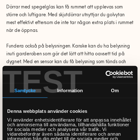
Dörrar med spegelglas kan få rummet att upplevas som
större och luftigare. Med skjutdörrar utnyttjar du golvytan
mest effektivt eftersom de inte tar någon extra plats i rummet
när de öppnas.
Fundera också på belysningen. Kanske kan du ha belysning
inuti garderoben som gör det lätt att hitta oavsett tid på
dygnet. Med en sensor kan du få belysning som tänds och
TEST
släcks automatiskt när dörrar och lådor öppnas och stängs.
Samtycke
Information
Om
Att montera en platsbyggd
Denna webbplats använder cookies
garderob
Vi använder enhetsidentifierare för att anpassa innehållet
och annonserna till användarna, tillhandahålla funktioner
för sociala medier och analysera vår trafik. Vi
Det absolut viktigaste innan du börjar bygga din
vidarebefordrar även sådana identifierare och annan
platsbyggda garderob
är att mäta utrymmet.
information från din enhet till de sociala medier och