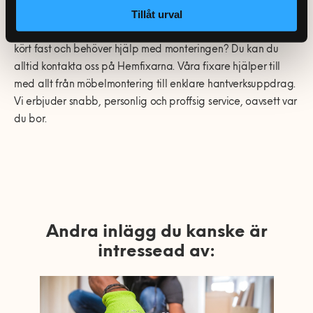
Tillåt urval
Känns det krångligt med platsbyggd garderob? Eller har du
kört fast och behöver hjälp med monteringen? Du kan du
alltid kontakta oss på Hemfixarna. Våra fixare hjälper till
med allt från möbelmontering till enklare hantverksuppdrag.
Vi erbjuder snabb, personlig och proffsig service, oavsett var
du bor.
Andra inlägg du kanske är
intressead av: