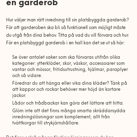
en garderob
Hur väljer man rätt inredning till sin platsbyggda garderob?
För att garderoben ska bli så funktionell som möjligt måste
du utgå från dina behov. Titta på vad du vill förvara och hur.
För en platsbyggd garderob i en hall kan det se ut så här:
Se över antalet saker som ska förvaras utifrån olika
kategorier: ytterkläder, skor, väskor, accessoarer som
vantar och mössor, fritidsutrustning, hjälmar, paraplyer
och så vidare.
Föredrar du att hänga eller vika dina kläder? Tänk på
att kappor och rockar behöver mer höjd än kortare
jackor.
Lådor och trådbackar kan g
öra det lättare att hitta
.
Glöm inte att det finns många smarta skräddarsydda
inredningslösningar som komplement, allt från
tvättkorgar till strykjärnshållare.