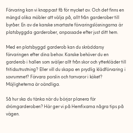
0770-220 720
Vanliga frågor
Våra partners
Bolag med faktura
Utomhusinstallationer
Förvaring kan vi knappast få för mycket av. Och det finns en
Var finns vi?
Våra Fixare
mängd olika möbler att välja på, allt från garderober till
Kundservice
byråer. En av de kanske smartaste förvaringslösningarna är
Fakta om RUT- och ROT-avdraget
platsbyggda garderober, anpassade efter just ditt hem.
Med en platsbyggd garderob kan du skräddarsy
förvaringen efter dina behov. Kanske behöver du en
garderob i hallen som sväljer allt från skor och ytterkläder till
fritidsutrustning? Eller vill du skapa en prydlig klädförvaring i
sovrummet? Förvara porslin och torrvaror i köket?
Möjligheterna är oändliga.
Så hur ska du tänka när du börjar planera för
drömgarderoben? Här ger vi på Hemfixarna några tips på
vägen.