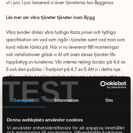
0770-220 720
ut i juni. I juni lanserad vi även tjänsterna hos Byggmax.
Vanliga frågor
Våra partners
Bolag med faktura
Utomhusinstallationer
Var finns vi?
Våra Fixare
Läs mer om våra tjänster tjänster inom Bygg
Kundservice
Fakta om RUT- och ROT-avdraget
Våra kunder älskar våra tydliga fasta priser och tydliga
specifikation om vad som ingår i tjänsten samt vad man som
kund måste tänka på. När vi nu levererat 881 monteringar
och installationer gläds vi åt att även dessa tjänster får
toppbetyg av kunderna. Vår interna rejting landar på 4,6 av
5 och den publika i Trustpilot på 4,7 av 5. Att vi i detta nya
TEST
affärsområde har lika nöjda kunder som i övriga är ett bevis
för att vi lyckats hitta de rätta entreprenörerna i en bransch
som har ett ganska dåligt rykte.
Samtycke
Information
Om
Oj oj, vilken succé det blev. I hela landet har våra nya Fixare
denna gång i form av entreprenörer träffat förväntansfulla
Denna webbplats använder cookies
kunder och svarat upp till deras förväntan. Nyckeln till denna
Vi använder enhetsidentifierare för att anpassa innehållet
framgång ligger inte bara i vår tydliga kundresa och
och annonserna till användarna, tillhandahålla funktioner