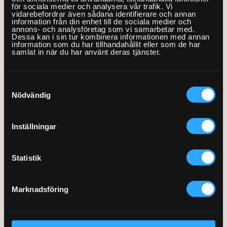
för sociala medier och analysera vår trafik. Vi
tjänsternas tydliga definition utan främst i alla fantastiska
vidarebefordrar även sådana identifierare och annan
entreprenörer vi släppt in. för det är i mötet mellan våra
information från din enhet till de sociala medier och
annons- och analysföretag som vi samarbetar med.
utförare, våra Fixare som magin uppstår. Att vi ställer samma
Dessa kan i sin tur kombinera informationen med annan
information som du har tillhandahållit eller som de har
höga krav på våra entreprenörer som på de vanliga Fixarna
samlat in när du har använt deras tjänster.
är för oss en självklarhet. Nyckeln är som vanligt vårt
rekryteringsteam med Denise i spetsen som granskat och
Samtyckesval
intervjuat våra nya stjärnor. Välkomna till oss och till alla våra
Nödvändig
förväntansfulla kunder. Tillsammans skall vi fortsätta växa in
Hemfixarna i Svenska folkets medvetande och bli det
självklara valet.
Inställningar
Statistik
Marknadsföring