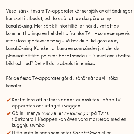
Vissa, särskilt nyare TV-apparater känner själv av att ändringar
har skett i utbudet, och föreslår att du ska göra en ny
kanalsökning. Men särskilt inför tillfällen när du vet att du
kommer tillbringa en hel del tid framför TV:n – som exempelvis
inför stora sportevenemang – så bör du alltid göra en ny
kanalsökning. Kanske har kanalen som sänder just det du
planerat att titta på även börjat sända i HD, med ännu bättre
bild och ljud? Det vill du ju absolut inte missa!
För de flesta TV-apparater gör du såhär när du vill söka
kanaler:
Kontrollera att antennsladden är ansluten i både TV-
apparaten och uttaget i väggen.
Gå in i menyn
Meny
eller
Inställningar
på TV:ns
fjärrkontroll. Knappen kan även vara markerad med en
kugghjulssymbol.
Hitta inställningen som heter
Kanalsökning
eller