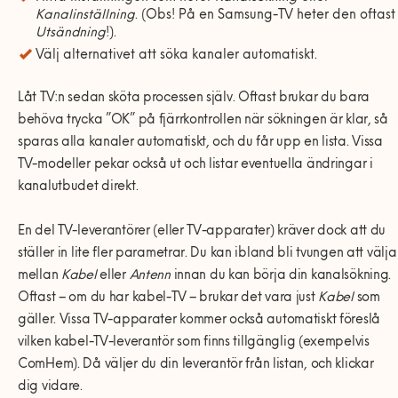
Kanalinställning
. (Obs! På en Samsung-TV heter den oftast
Utsändning
!).
Välj alternativet att söka kanaler automatiskt.
Låt TV:n sedan sköta processen själv. Oftast brukar du bara
behöva trycka ”OK” på fjärrkontrollen när sökningen är klar, så
sparas alla kanaler automatiskt, och du får upp en lista
.
Vissa
TV-modeller pekar också ut och listar eventuella ändringar i
kanalutbudet direkt.
En del TV-leverantörer (eller TV-apparater) kräver dock att du
ställer in lite fler parametrar. Du kan ibland bli tvungen att v
ä
lja
mellan
Kabel
eller
Antenn
innan du kan börja din kanalsökning
.
Oftast – om du har
kabel-TV
– brukar det vara just
Kabel
som
gäller. Vissa TV-apparater
kommer också automatiskt föreslå
vilken kabel-TV-
leverant
ör som finns tillg
ä
nglig (exempelvis
ComHem). D
å vä
ljer du din leverantör
fr
å
n listan, och klickar
dig vidare
.