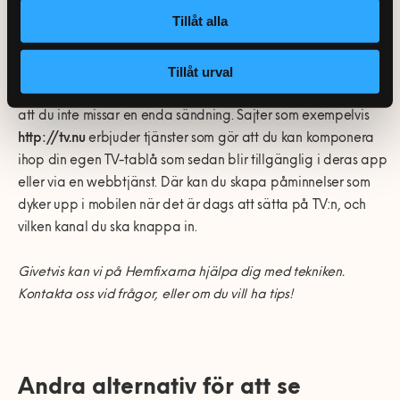
Skaffa en skr
ä
ddarsydd
TV-tabl
å
!
Tillåt alla
Tillåt urval
När du fått ordning på kanalerna finns det även andra
hjälpmedel som kan maxa din TV-sportsupplevelse och se till
att du inte missar en enda sändning. Sajter som exempelvis
http://tv.nu
erbjuder tjänster som gör att du kan komponera
ihop din egen TV-tablå som sedan blir tillgänglig i deras app
eller via en webbtjänst. Där kan du skapa påminnelser som
dyker upp i mobilen när det är dags att sätta på TV:n, och
vilken kanal du ska knappa in.
Givetvis kan vi på Hemfixarna hjälpa dig med tekniken.
Kontakta oss vid frågor, eller om du vill ha tips!
Andra alternativ f
ö
r att se