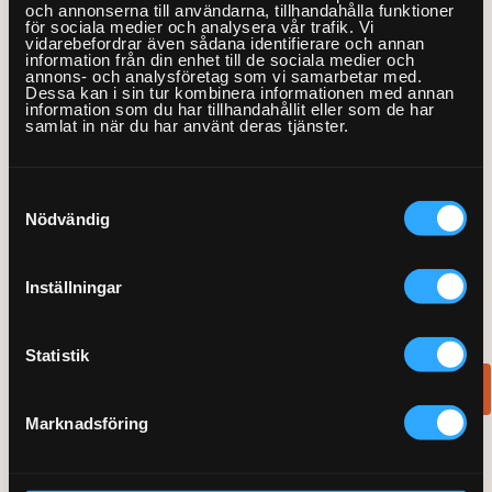
och annonserna till användarna, tillhandahålla funktioner
med HDMI- eller scartkabel) för att kunna fortsätta använda
för sociala medier och analysera vår trafik. Vi
den.
vidarebefordrar även sådana identifierare och annan
information från din enhet till de sociala medier och
annons- och analysföretag som vi samarbetar med.
Dessa kan i sin tur kombinera informationen med annan
Om
ingenting
verkar fungera bör du som en sista utväg
information som du har tillhandahållit eller som de har
kontakta din TV-leverantör och höra dig för angående
samlat in när du har använt deras tjänster.
eventuella störningar, avbrott eller förändringar i TV-utbudet.
Bor du i lägenhet är det oftast din kvartersvärd eller någon ur
Samtyckesval
styrelsen från din eventuella bostadsrättsförening som är
Nödvändig
ansvarig för de här frågorna.
Glöm inte att Hemfixarna också alltid kan hjälpa dig med den
Inställningar
här typen av felsökning! Tveka inte att kontakta oss!
Statistik
Boka en Fixare »
Marknadsföring