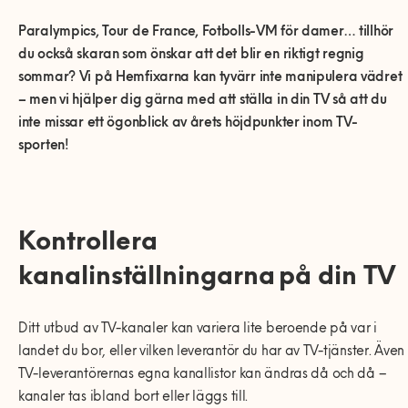
0770-220 720
Vanliga frågor
Våra partners
Bolag med faktura
Utomhusinstallationer
Paralympics, Tour de France, Fotbolls-VM för damer… tillhör
Var finns vi?
Våra Fixare
du också skaran som önskar att det blir en riktigt regnig
Kundservice
sommar? Vi på Hemfixarna kan tyvärr inte manipulera vädret
Fakta om RUT- och ROT-avdraget
– men vi hjälper dig gärna med att ställa in din TV så att du
inte missar ett ögonblick av årets höjdpunkter inom TV-
sporten!
Kontrollera
kanalinst
ä
llningarna
p
å
din TV
Ditt utbud av TV-kanaler kan variera lite beroende på var i
landet du bor, eller vilken leverantör du har av TV-tjänster. Även
TV-leverantörernas egna kanallistor kan ändras då och då –
kanaler tas ibland bort eller läggs till.