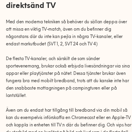
direkts
ä
nd TV
Med den moderna tekniken så behöver du sällan deppa över
att missa en viktig TV-match, även om du befinner dig
någonstans där du inte kan pejla in några TV-kanaler, eller
endast markutbudet (SVT 1, 2, SVT 24 och TV 4)
De flesta TV-kanaler, och särskilt de som sänder
sportevenemang, brukar också erbjuda livesändningar via sina
appar eller playtjänster på nätet. Dessa tjänster brukar även
fungera bra med mobilt bredband, trots att du kanske inte har
den snabbaste mottagningen på campingturen eller på
lantstället.
Även om du endast har tillgång till bredband via din mobil så
kan du exempelvis införskaffa en Chromecast eller en Apple-TV
och koppla in enheten till TV:n där du befinner dig. Och vips har