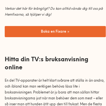
Verkar det h
ä
r
f
ö
r kr
å
ngligt
?
D
u
kan
alltid
v
ä
nda
dig till oss p
å
Hemfixarna
, s
å
hj
ä
lper
vi
dig
!
Boka en Fixare »
Hitta din TV:s bruksanvisning
online
En del TV-apparater
ä
r helt klart sv
å
rare att st
ä
lla in
ä
n andra,
och ibland kan man verkligen beh
ö
va l
ä
sa lite i
bruksanvisningen. Problemet
ä
r ju bara att man s
ä
llan hittar
bruksanvisningarna just n
ä
r man beh
ö
ver dem som mest
–
eller
s
å
inser man att hunden
ä
tit upp den till frukost. Men de flesta