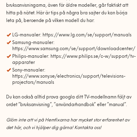
bruksanvisningarna,
ä
ven f
ö
r
ä
ldre modeller, g
å
r faktiskt att
hitta p
å
n
ä
tet. H
ä
r
ä
r tips p
å
n
å
gra bra sajter du kan b
ö
rja
leta p
å
, beroende p
å
vilken modell du har:
LG-manualer:
https://www.lg.com/se/support/manuals
Samsung-manualer:
https://www.samsung.com/se/support/downloadcenter/
Philips-manualer:
https://www.philips.se/c-w/support/tv-
apparater
Sony-manualer:
https://www.sony.se/electronics/support/televisions-
projectors/manuals
Du kan också alltid prova googla ditt TV-modellnamn följt av
ordet ”bruksanvisning”, ”användarhandbok” eller ”manual”.
Glöm inte att vi på Hemfixarna har mycket stor erfarenhet av
det här, och vi hjälper dig gärna! Kontakta oss!