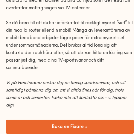
du storbild med en kvalitet på bild och ljud som i de flesta fall
överträffar mottagningen via TV-antennen.
Se då bara till att du har införskaffat tillräckligt mycket ”surf” till
din mobila router eller din mobil! Många av leverantörerna av
mobilt bredband erbjuder lägre priser för extra mycket surf
under sommarmånaderna. Det brukar alltid löna sig att
kontakta dem och höra efter, så att de kan hitta en lösning som
passar just dig, med dina TV-sportsvanor och ditt
sommarboende.
Vi på Hemfixarna önskar dig en trevlig sportsommar, och vill
samtidigt påminna dig om att vi alltid finns här för dig, trots
sommar och semester! Tveka inte att kontakta oss – vi hjälper
dig!
Boka en Fixare »