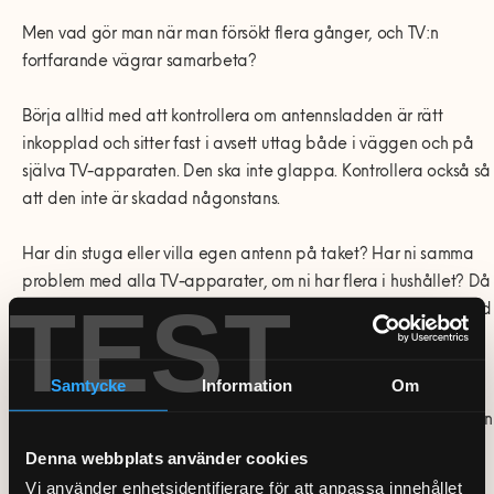
Men vad gör man när man försökt flera gånger, och TV:n
fortfarande vägrar samarbeta?
Börja alltid med att kontrollera om antennsladden är rätt
inkopplad och sitter fast i avsett uttag både i väggen och på
själva TV-apparaten. Den ska inte glappa. Kontrollera också så
att den inte är skadad någonstans.
Har din stuga eller villa egen antenn på taket? Har ni samma
problem med alla TV-apparater, om ni har flera i hushållet? Då
TEST
kan ni behöva kontrollera antennen. Har den kanske skadats vid
dåligt väder, och behöver ställas in igen?
Samtycke
Information
Om
Har du inte använt din TV på ett tag, och märker att den inte
får in några kanaler när du sätter på den igen? Är den äldre än
cirka tio år? Då kan den kanske inte ta emot HD-signaler. Du
Denna webbplats använder cookies
kan i så fall behöva införskaffa en digitalbox (som kopplas in
Vi använder enhetsidentifierare för att anpassa innehållet