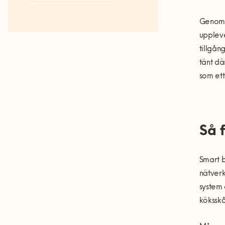
Fakta om RUT- och ROT-
avdraget
Geno
uppleve
tillgån
tänt dä
som e
tt
Så 
Smart b
nätverk
system 
köksskå