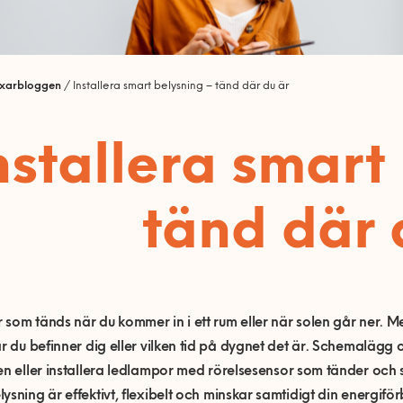
ixarbloggen
/
Installera smart belysning – tänd där du är
nstallera smart
tänd där 
som tänds när du kommer in i ett rum eller när solen går ner.
M
ar du befinner dig eller vilken tid på dygnet det är.
Schemalägg oc
en eller
installera
ledlampor
med rörel
sese
nsor
som tänder och sl
lysning
är effektivt, flexibelt och minskar samtidigt din energifö