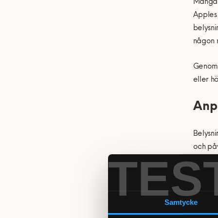
Många s
Apples 
belysni
någon r
Genom 
eller h
Anpa
Belysni
och påv
TES
några k
Allm
Arbe
Samtycke
Stäm