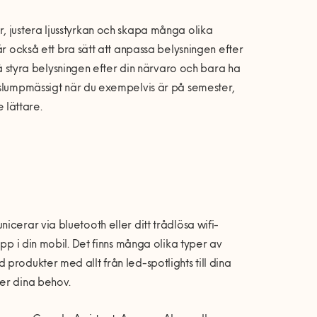
r, justera ljusstyrkan och skapa många olika
r också ett bra sätt att anpassa belysningen efter
å styra belysningen efter din närvaro och bara ha
 slumpmässigt när du exempelvis är på semester
,
e
lättare
.
cerar via bluetooth eller ditt trådlösa wifi-
pp i din mobil. Det finns många olika typer av
produkter med allt från led-spotlights till dina
ter dina behov.