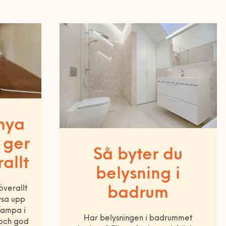
nya
 ger
Så byter du
allt
belysning i
överallt
badrum
lysa upp
 lampa i
Har belysningen i badrummet
 och god