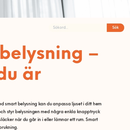
Sök
 belysning –
du är
ed
smart belysning kan du anpassa ljuset i ditt hem
h styr belysningen med några enkla knapptryck
äcker när du går in i eller lämnar ett rum.
Smart
rbrukning.