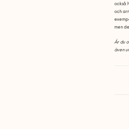
också h
och arm
exempel
men det
Är du o
även un