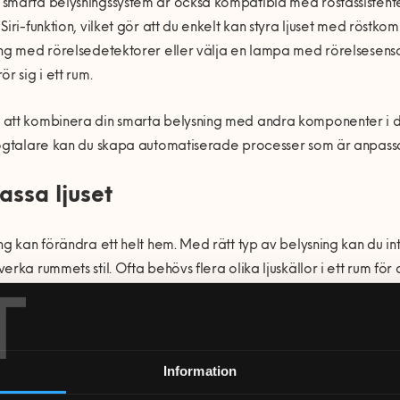
marta belysningssystem är också kompatibla med röstassistente
Siri-funktion, vilket gör att du enkelt kan styra ljuset med röst
ng med rörelsedetektorer eller välja en lampa med rörelsesensor f
ör sig i ett rum.
att kombinera din smarta belysning med andra komponenter i di
ögtalare kan du skapa automatiserade processer som är anpassad
ssa ljuset
ng kan förändra ett helt hem. Med rätt typ av belysning kan du i
erka rummets stil. Ofta behövs flera olika ljuskällor i ett rum för a
T
ategorier av belysning som du kan utgå ifrån:
änbelysning
tsbelysning
Information
ningsbelysning