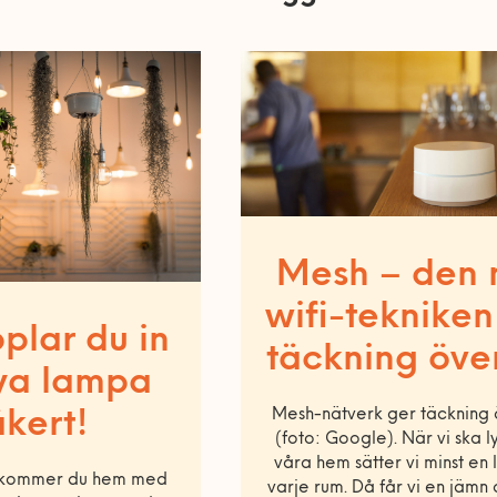
Mesh – den 
wifi-tekniken
plar du in
täckning över
ya lampa
Mesh-nätverk ger täckning 
äkert!
(foto: Google). När vi ska 
våra hem sätter vi minst en
 kommer du hem med
varje rum. Då får vi en jämn