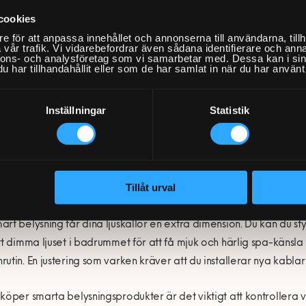
cookies
väljer belysning till ett rum bör det finnas ljuskällor från varje k
e för att anpassa innehållet och annonserna till användarna, tillh
er som kan användas för att lysa upp hela rummet, vilket är prak
vår trafik. Vi vidarebefordrar även sådana identifierare och anna
nnons- och analysföretag som vi samarbetar med. Dessa kan i sin
tionell belysning som används för att du ska kunna utföra olika ak
har tillhandahållit eller som de har samlat in när du har använt 
rdslampan vid arbetshörnan eller den inbyggda belysningen öve
 belysningen som skapar känsla i ett rum. Det kan vara bordslamp
Inställningar
Statistik
ts.
allera smart belysning
Tillåt urval
rt belysning får dina ljuskällor en extra dimension. Du kan du styr
tt dimma ljuset i badrummet för att få mjuk och härlig spa-känsla på
utin. En justering som varken kräver att du installerar nya kablar
köper smarta belysningsprodukter är det viktigt att kontrollera v