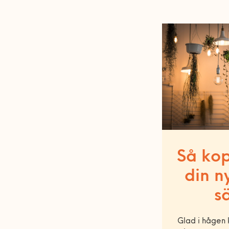
Så kop
din n
s
Glad i hågen