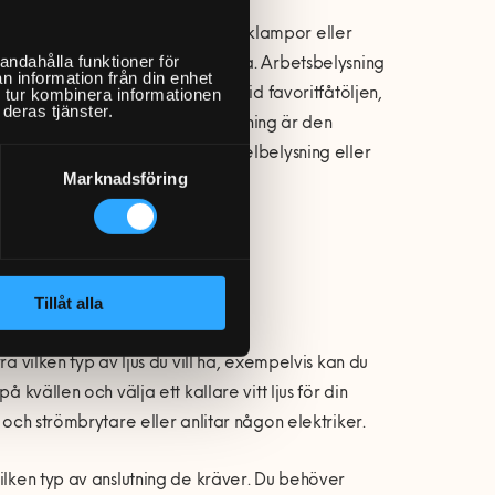
ategori. Allmänbelysning är ofta taklampor eller
andahålla funktioner för
tiskt när du exempelvis ska städa. Arbetsbelysning
n information från din enhet
 tur kombinera informationen
tiviteter, exempelvis läslampan vid favoritfåtöljen,
deras tjänster.
r köksbänkarna. Stämningsbelysning är den
or, golvlampor, ljusslingor, tavelbelysning eller
Marknadsföring
Tillåt alla
a vilken typ av ljus du vill ha, exempelvis kan du
 kvällen och välja ett kallare vitt ljus för din
 och strömbrytare eller anlitar någon elektriker.
ilken typ av anslutning de kräver. Du behöver