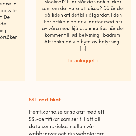
slocknat? Eller står den och blinkar
sionella
som om det vore ett disco? Då är det
upp wifi-
på tiden att det blir åtgärdat. I den
t. De
här artikeln delar vi därför med oss
lade
av våra mest hjälpsamma tips när det
ng i
kommer till just belysning i badrum!
försöker
Att tänka på vid byte av belysning i
[…]
Läs inlägget »
SSL-certifikat
Hemfixarna.se är säkrat med ett
SSL-certifikat som ser till att all
data som skickas mellan vår
webbserver och din webbläsare