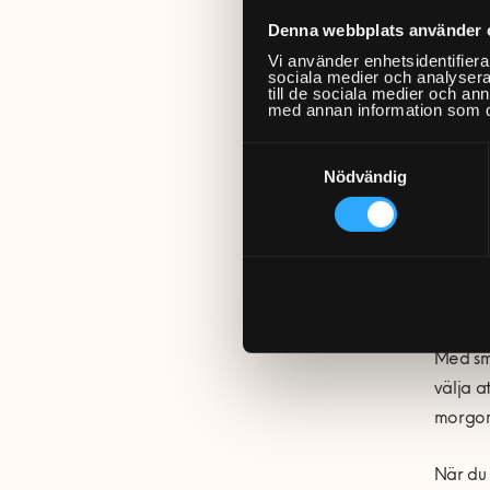
Denna webbplats använder 
När du 
Vi använder enhetsidentifierar
plafond
sociala medier och analysera 
till de sociala medier och a
är funk
med annan information som du 
skrivbo
Samtyckesval
mjukare
Nödvändig
spotligh
Inst
Med sma
välja a
morgonr
När du 