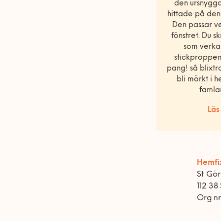
den ursnygg
hittade på den 
Den passar ve
fönstret. Du s
som verkar
stickproppen
pang! så blixtra
bli mörkt i 
famlar
Läs
Hemfi
St Gö
112 38
Org.n