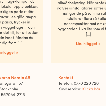
a vintage-lampan du
allmänbelysning. När profes
lokala loppis-butiken.
nätverksinstallatörer sätter 
rkligen perfekt där i
nät gör de på samma sät
kruvar i en glödlampa
installerar flera så kal
 passa, trycker in
accesspunkter runt omkri
 i vägguttaget… och
byggnaden. Lika lite som vi 
r det till, för att sedan
[…]
hela huset. Medan du
 dig fram […]
Läs inlägget »
 inlägget »
xarna Nordic AB
Kontakt
ransgatan 57
Telefon: 0770 220 720
 Stockholm
Kundservice:
Klicka här
r 559064-2715