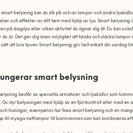
m
smart belysning kan du slå på och av lampor och andra ljuskällo
lser och effekter av ditt hem med hjälp av
ljus
.
Smart belysning ä
gen på dagsljus
eller vilken aktivitet du ägnar dig åt
. Du kan ocks
r du är.
Det ger dig
även möjlig
het att tända och släcka lampor
sätt att lura tjuven.
Smart belysning
gör
helt enkelt
din vardag l
i
t
fungerar smart belysning
elysning består av speciella armaturer och ljuskällor som kommuni
. Du styr belysningen med hjälp av en fjärrkontroll eller med en a
och lösningar, exempelvis har Ikea smart belysning och en mängd 
p till mysiga nattlampor till barnrummen som kan kombineras ef