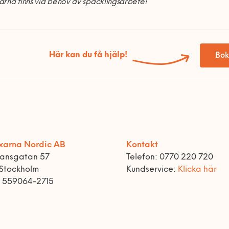
rna finns vid behov av spacklingsarbete!
Här kan du få hjälp!
Bok
xarna Nordic AB
Kontakt
ransgatan 57
Telefon: 0770 220 720
 Stockholm
Kundservice:
Klicka här
r 559064-2715