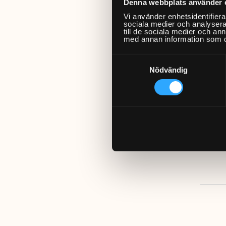
vid och
Denna webbplats använder 
Vi använder enhetsidentifierar
sociala medier och analysera 
Microf
till de sociala medier och a
med annan information som du 
En micr
Samtyckesval
spackel
Nödvändig
eller t
Hemfixa