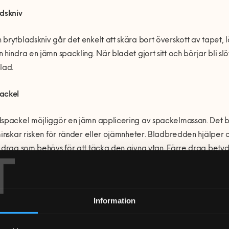
dskniv
brytbladskniv går det enkelt att skära bort överskott av tapet, 
 hindra en jämn spackling. När bladet gjort sitt och börjar bli sl
lad.
ackel
spackel möjliggör en jämn applicering av spackelmassan. Det br
minskar risken för ränder eller ojämnheter. Bladbredden hjälper o
 drag som behövs för att täcka den givna ytan. Färre drag betyd
T
rar i en slätare och mer enhetlig finish.
ippapper
Information
med fördel använda fint slippapper för att försiktigt slipa bort