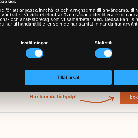
 som efterarbete (om du skulle upptäcka små ojämnheter i efter
cookies
e för att anpassa innehållet och annonserna till användarna, tillh
vår trafik. Vi vidarebefordrar även sådana identifierare och anna
iberduk
nnons- och analysföretag som vi samarbetar med. Dessa kan i sin
har tillhandahållit eller som de har samlat in när du har använt 
ofiberduk är viktig för att göra ytan ren och fri från damm innan 
massans fästförmåga. Den används efter slipning för att ta bort 
Inställningar
Statistik
apetsering.
rna finns vid behov av spacklingsarbete!
Tillåt urval
Här kan du få hjälp!
Bok