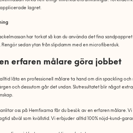
ckelmassan torka helt enligt tillverkarens anvisningar. Torktide
applicerade lagret.
ning
ckelmassan har torkat så kan du använda det fina sandpappret för at
. Rengör sedan ytan från slipdamm med en microfiberduk.
 en erfaren målare göra jobbet
alltid låta en professionell målare ta hand om din spackling och
gen och dessutom går det undan. Slutresultatet blir något extra
nskap.
anlitar oss på Hemfixarna får du besök av en erfaren målare. Vi 
agtid såväl som kvällstid. Vi erbjuder alltid 100% nöjd-kund-garan