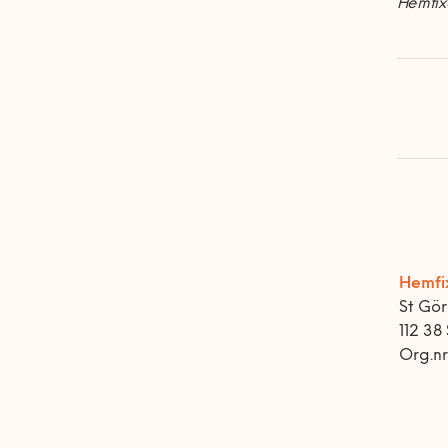
Hemfixa
Hemfi
St Gö
112 38
Org.n