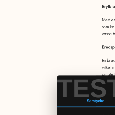
Brytbla
Med en 
som kan
vassa b
Bredsp
En bred
vilket 
antalet
TES
resulte
Fint sl
Samtycke
Du kan 