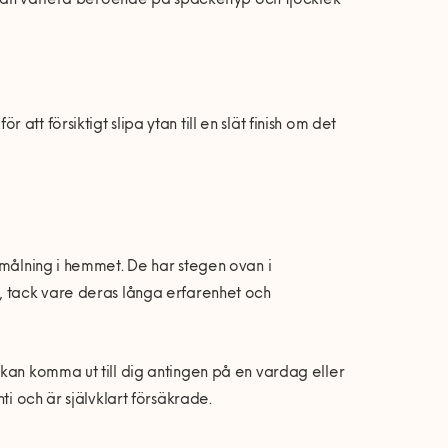
n kan variera beroende på spackeltyp och tjocklek
t försiktigt slipa ytan till en slät finish om det
 målning i hemmet. De har stegen ovan i
, tack vare deras långa erfarenhet och
kan komma ut till dig antingen på en vardag eller
ti och är självklart försäkrade.