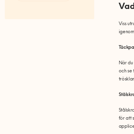
Fakta om RUT- och ROT-
Vad
avdraget
Viss ut
igenom
Täckp
När du 
och se 
tröskla
Stålsk
Stålskr
för att
applice