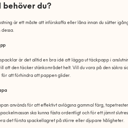
 behöver du?
rustning är ett måste att införskaffa eller låna innan du sätter i
 dessa.
app
spacklar är det alltid en bra idé att lägga ut täckpapp i anslutn
till att den täcker stänkområdet helt. Vill du vara på den säkra si
r för att förhindra att pappen glider.
rapa
apan används för att effektivt avlägsna gammal färg, tapetreste
 spackelmassan ska kunna fästa ordentligt och för ett jämnt slutres
ra det första spackellagret på större eller djupare håligheter.