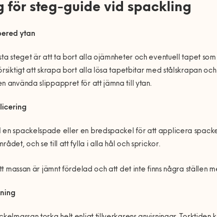
g för steg-guide vid spackling
bered ytan
sta steget är att ta bort alla ojämnheter och eventuell tapet som s
örsiktigt att skrapa bort alla lösa tapetbitar med stålskrapan o
n använda slippappret för att jämna till ytan.
icering
en spackelspade eller en bredspackel för att applicera spacke
ådet, och se till att fylla i alla hål och sprickor.
 att massan är jämnt fördelad och att det inte finns några ställen 
ning