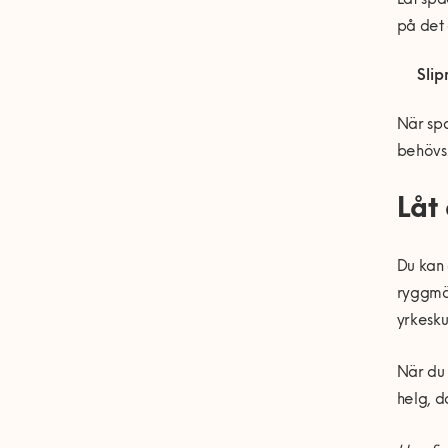
Låt spa
på det 
Slip
När spa
behövs
Låt
Du kan 
ryggmär
yrkesku
När du 
helg, d