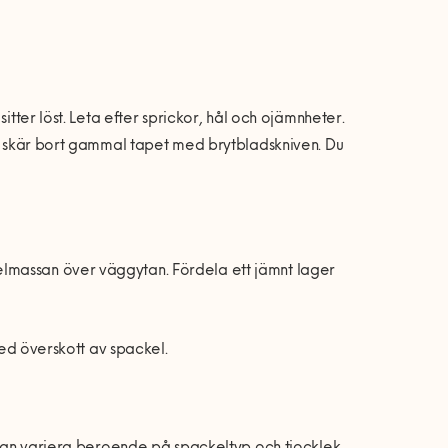
itter löst. Leta efter sprickor, hål och ojämnheter.
ch skär bort gammal tapet med brytbladskniven. Du
lmassan över väggytan. Fördela ett jämnt lager
med överskott av spackel.