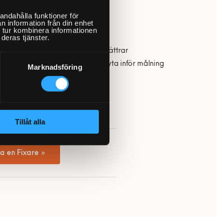
hand).
andahålla funktioner för
n information från din enhet
 tur kombinera informationen
deras tjänster.
spacklingen påbörjas, vilket förbättrar
slipdamm och säkerställa en ren yta inför målning
Marknadsföring
Tillåt alla
a en Fixare »