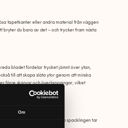
lösa tapetkanter eller andra material från väggen
ött bryter du bara av det – och trycker fram nästa
eda bladet fördelar trycket jämnt över ytan,
ckså till att skapa släta ytor genom att minska
er färre skarvar och överlappningar, vilket
Om
 eventuella ojämnheter, både innan spacklingen tar