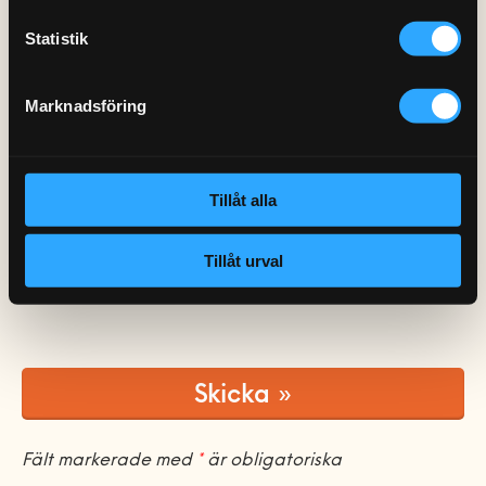
Postadress
*
Statistik
Marknadsföring
Tillåt alla
Antal anställda
*
Tillåt urval
Skicka »
Fält markerade med
*
är obligatoriska