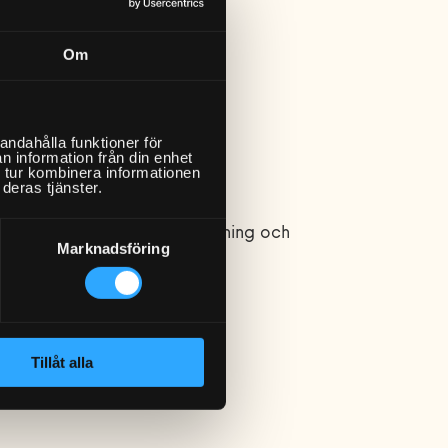
er!
Om
l
ermätare
som är giltigt i Sverige
andahålla funktioner för
n information från din enhet
 tur kombinera informationen
deras tjänster.
tygskrav för montering, kapning och
Marknadsföring
Tillåt alla