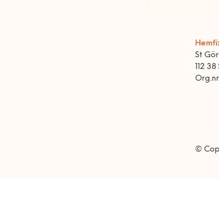
Hemfi
St Gö
112 38
Org.n
© Cop