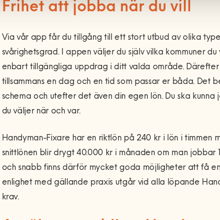
Frihet att jobba när du vill
Via vår app får du tillgång till ett stort utbud av olika t
svårighetsgrad. I appen väljer du själv vilka kommuner du
enbart tillgängliga uppdrag i ditt valda område. Därefte
tillsammans en dag och en tid som passar er båda. Det be
schema och utefter det även din egen lön. Du ska kunna 
du väljer när och var.
Handyman-Fixare har en riktlön på 240 kr i lön i timmen me
snittlönen blir drygt 40.000 kr i månaden om man jobbar
och snabb finns därför mycket goda möjligheter att få en 
enlighet med gällande praxis utgår vid alla löpande Ha
krav.