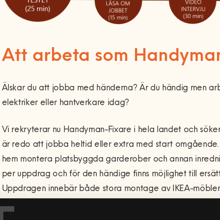
Att arbeta som Handyma
Älskar du att jobba med händerna? Är du händig men arbe
elektriker eller hantverkare idag?
Vi rekryterar nu Handyman-Fixare i hela landet och söker d
är redo att jobba heltid eller extra med start omgående. 
hem montera platsbyggda garderober och annan inredning.
per uppdrag och för den händige finns möjlighet till ersä
Uppdragen innebär både stora montage av IKEA-möbler
hyllsystem följt av mindre uppsättningar av allt från lampor t