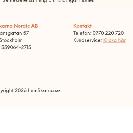
*Semesterersättning om 12% ingår i lönen
xarna Nordic AB
Kontakt
ransgatan 57
Telefon: 0770 220 720
 Stockholm
Kundservice:
Klicka här
r 559064-2715
yright 2026 hemfixarna.se