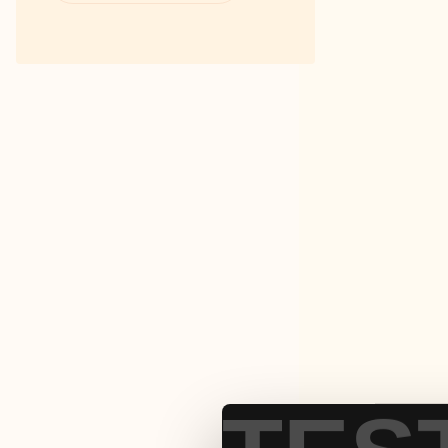
Fakta om RUT- och ROT-
avdraget