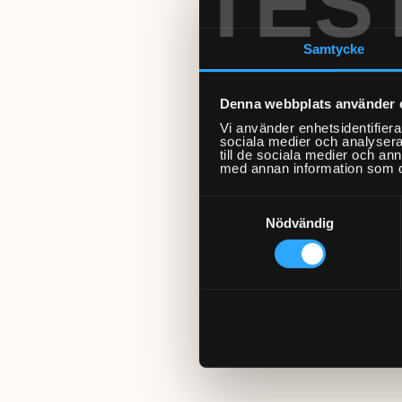
TES
Samtycke
Denna webbplats använder 
Vi använder enhetsidentifierar
sociala medier och analysera 
till de sociala medier och a
med annan information som du 
Samtyckesval
Nödvändig