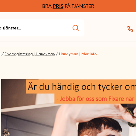
BRA
PRIS
PÅ TJÄNSTER
g
/
Fixarregistrering | Handyman
/
Handyman | Mer info