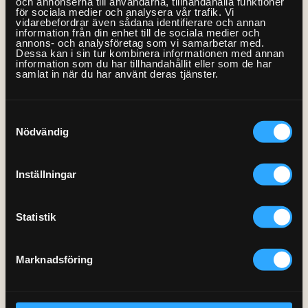
och annonserna till användarna, tillhandahålla funktioner
0770-220 720
för sociala medier och analysera vår trafik. Vi
Vanliga frågor
Våra partners
Bolag med faktura
Utomhusinstallationer
Skruv & plugg
vidarebefordrar även sådana identifierare och annan
information från din enhet till de sociala medier och
Bitssatts
Var finns vi?
Våra Fixare
annons- och analysföretag som vi samarbetar med.
Kundservice
Dessa kan i sin tur kombinera informationen med annan
Hålsåg
information som du har tillhandahållit eller som de har
Fakta om RUT- och ROT-avdraget
samlat in när du har använt deras tjänster.
Borrsats
Handverktyg
Samtyckesval
Nödvändig
Tumstock
Vattenpass
Inställningar
Blandarnyckel
Skiftnycklar (olika storlekar)
Polygrip
Statistik
Rörkap
Bågfil
Marknadsföring
Kniv
Brotch
Fogsvans