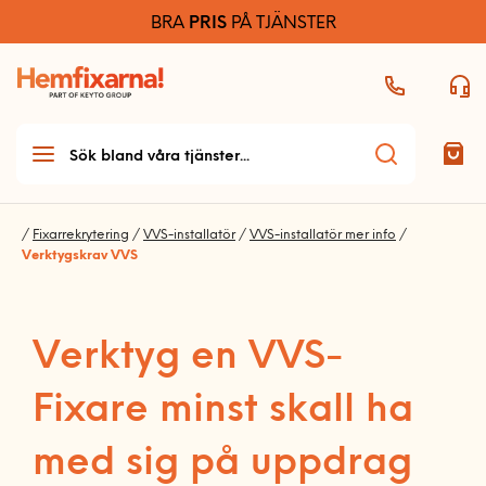
BRA
PRIS
PÅ TJÄNSTER
/
Fixarrekrytering
/
VVS-installatör
/
VVS-installatör mer info
/
Verktygskrav VVS
Teknikhjälp
Verktyg en VVS-
Teknikhjälp startsida
Möbelmontering
Allmän teknikhjälp
Fixare minst skall ha
Möbelmontering startsida
Handyman & installation
Dator och skrivare
Arbetsplats
med sig på uppdrag
Handyman och
Ljud
Bygg