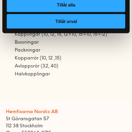
Tillåt alla
Diverse mejslar
Reservdelar och tillbehör
Tillåt urval
Kopplingar (10, 12, 15, 12×10, 15×10, 15×12)
Bussningar
Packningar
Kopparrör (10, 12 ,15)
Avloppsrör (32, 40)
Halvkopplingar
Hemfixarna Nordic AB
St Göransgatan 57
112 38 Stockholm