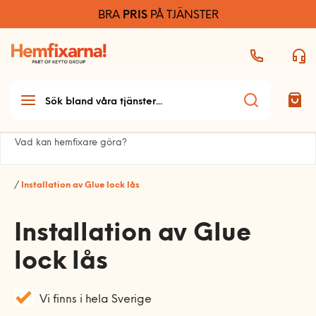
BRA
PRIS
PÅ TJÄNSTER
Vad kan hemfixare göra?
/
Installation av Glue lock lås
Teknikhjälp
Installation av Glue
Teknikhjälp startsida
Möbelmontering
Allmän teknikhjälp
lock lås
Möbelmontering startsida
Handyman & installation
Dator och skrivare
Arbetsplats
Vi finns i hela Sverige
Handyman och
Ljud
Bygg