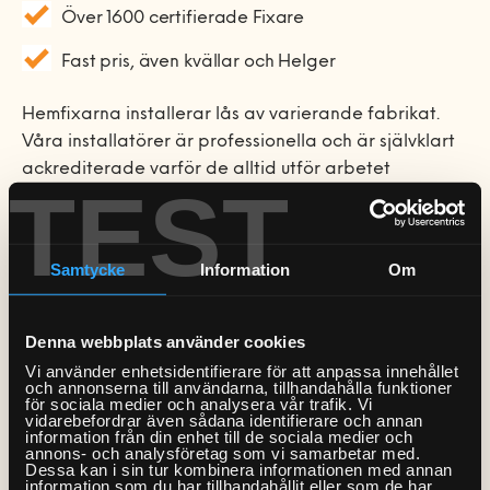
Bord och stolar
installation startsida
Över 1600 certifierade Fixare
Mobil och fast telefoni
Bygg-service
Förvaring
VVS
Allmän hantverkshjälp
Fast pris, även kvällar och Helger
Nätverk och routers
Dörrar och fönster
Gardinstänger
Akustikpaneler
Bokhyllor
Bad
El
Smarta hem och
Hemfixarna installerar lås av varierande fabrikat.
Golv
Sängar
Borrservice
Garderober
energioptimering
Badrumsmöbler med flera
Våra installatörer är professionella och är självklart
Bastu
Lås
Måleri & Tapetsering
delar
ackrediterade varför de alltid utför arbetet
Soffor och fåtöljer
Grillar
Förvaringssystem
Barnsäng och
TV och streaming
TEST
fackmannamässigt enligt svensk standard. Här hittar
våningssäng
El-service
Markiser
Blandare och tvättställ
Utomhusmontering
Robotgräsklippare
Övrig förvaring
Bäddsoffa
Fast pris & offert
du information om vad som ingår i vår installation av
Fler Tjänster
Sängstommar
Element
Stugor och friggebodar
Detektor
Glue lock lås till fast pris. Se till att du vet vad som
Träningsredskap
Fåtölj
Beräkna ditt rum
Samtycke
Information
Om
ingår i installationen och vilket ansvar du själv har
Sängskåp
Fläktar
Tak
Dusch
Vitvaror
Schäslong
Tjänstebeskrivning
Presentkort
och behöver göra som kund.
Laddbox
Ventilation
Handdukstork
Soffa
Kök
Denna webbplats använder cookies
Om våra tjänster
Köp presentkort
Vad ingår i
Lampor
Vi använder enhetsidentifierare för att anpassa innehållet
Kommoder, skåp och
Tvättstuga
Om Hemfixarna
och annonserna till användarna, tillhandahålla funktioner
Lös in presentkort
Kundtjänstens öppettider
installationen?
speglar
för sociala medier och analysera vår trafik. Vi
Speglar med el
vidarebefordrar även sådana identifierare och annan
Jobba som Fixare
Allmänna villkor
Fixarbloggen
information från din enhet till de sociala medier och
VVS-service
Strömbrytare, uttag och
annons- och analysföretag som vi samarbetar med.
Här nedan framgår vad som ingår i en installation av
Dessa kan i sin tur kombinera informationen med annan
Hantering av personuppgifter
Om oss
Privat med lön
termostater
WC
lås:
information som du har tillhandahållit eller som de har