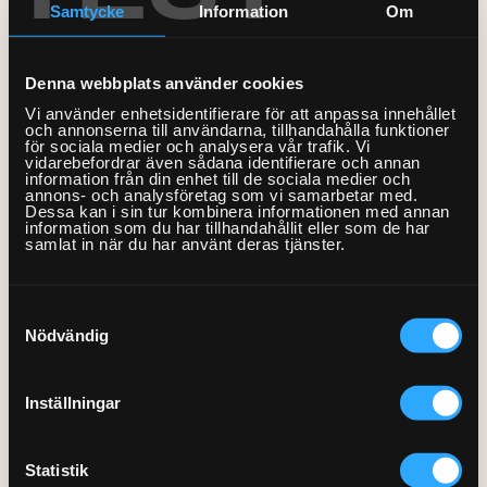
Bord och stolar
installation startsida
Samtycke
Information
Om
Mobil och fast telefoni
Bygg-service
Förvaring
VVS
Allmän hantverkshjälp
Nätverk och routers
Byggservice 3 tim
Dörrar och fönster
Denna webbplats använder cookies
Gardinstänger
Akustikpaneler
Bokhyllor
Bad
El
Från 2855kr
Smarta hem och
Vi använder enhetsidentifierare för att anpassa innehållet
Golv
och annonserna till användarna, tillhandahålla funktioner
Sängar
Borrservice
Garderober
energioptimering
Badrumsmöbler med flera
för sociala medier och analysera vår trafik. Vi
Bastu
vidarebefordrar även sådana identifierare och annan
Lås
Måleri & Tapetsering
delar
Soffor och fåtöljer
Grillar
Förvaringssystem
Barnsäng och
information från din enhet till de sociala medier och
TV och streaming
annons- och analysföretag som vi samarbetar med.
våningssäng
El-service
Markiser
Blandare och tvättställ
Dessa kan i sin tur kombinera informationen med annan
Utomhusmontering
Robotgräsklippare
Övrig förvaring
Bäddsoffa
Fast pris & offert
Fler Tjänster
information som du har tillhandahållit eller som de har
Sängstommar
Element
samlat in när du har använt deras tjänster.
Stugor och friggebodar
Detektor
Träningsredskap
Fåtölj
Beräkna ditt rum
Sängskåp
Fläktar
Tak
Dusch
Vitvaror
Schäslong
Tjänstebeskrivning
Presentkort
Samtyckesval
Laddbox
Ventilation
Handdukstork
Nödvändig
Soffa
Kök
Om våra tjänster
Köp presentkort
Lampor
Kommoder, skåp och
Tvättstuga
Om Hemfixarna
Lös in presentkort
Kundtjänstens öppettider
speglar
Inställningar
Speglar med el
Jobba som Fixare
Allmänna villkor
Fixarbloggen
VVS-service
Strömbrytare, uttag och
Hantering av personuppgifter
Om oss
Privat med lön
Statistik
termostater
WC