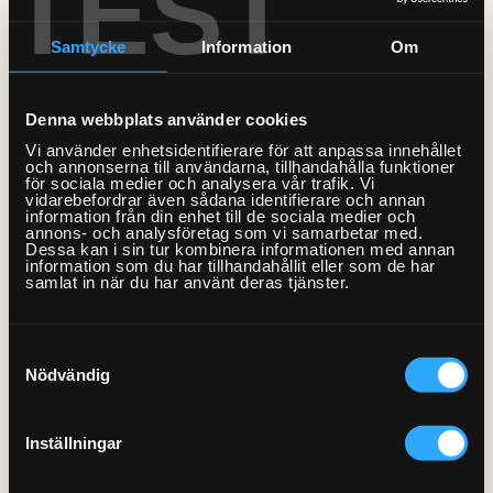
TEST
Bord och stolar
installation startsida
Mobil och fast telefoni
Bygg-service
Samtycke
Information
Om
Förvaring
VVS
Allmän hantverkshjälp
Nätverk och routers
Dörrar och fönster
Gardinstänger
Akustikpaneler
Bokhyllor
Vägghängt
Bad
Fristående förvaringssystem
El
Smarta hem och
förvaringssystem per
Denna webbplats använder cookies
per gavel
Golv
Sängar
Borrservice
Garderober
skena/gavel
energioptimering
Badrumsmöbler med flera
Vi använder enhetsidentifierare för att anpassa innehållet
Bastu
och annonserna till användarna, tillhandahålla funktioner
Lås
Måleri & Tapetsering
delar
Soffor och fåtöljer
Grillar
Förvaringssystem
Barnsäng och
TV och streaming
för sociala medier och analysera vår trafik. Vi
Från 550kr
Från 700kr
vidarebefordrar även sådana identifierare och annan
våningssäng
El-service
Markiser
Blandare och tvättställ
Utomhusmontering
information från din enhet till de sociala medier och
Robotgräsklippare
Övrig förvaring
Bäddsoffa
Fast pris & offert
Fler Tjänster
annons- och analysföretag som vi samarbetar med.
Sängstommar
Element
Dessa kan i sin tur kombinera informationen med annan
Stugor och friggebodar
Detektor
Träningsredskap
Fåtölj
Beräkna ditt rum
information som du har tillhandahållit eller som de har
samlat in när du har använt deras tjänster.
Sängskåp
Fläktar
Tak
Dusch
Vitvaror
Schäslong
Tjänstebeskrivning
Presentkort
Laddbox
Ventilation
Handdukstork
Soffa
Kök
Om våra tjänster
Samtyckesval
Köp presentkort
Lampor
Nödvändig
Kommoder, skåp och
Tvättstuga
Om Hemfixarna
Lös in presentkort
Kundtjänstens öppettider
speglar
Speglar med el
Jobba som Fixare
Allmänna villkor
Fixarbloggen
Inställningar
VVS-service
Strömbrytare, uttag och
Hantering av personuppgifter
Om oss
Privat med lön
termostater
WC