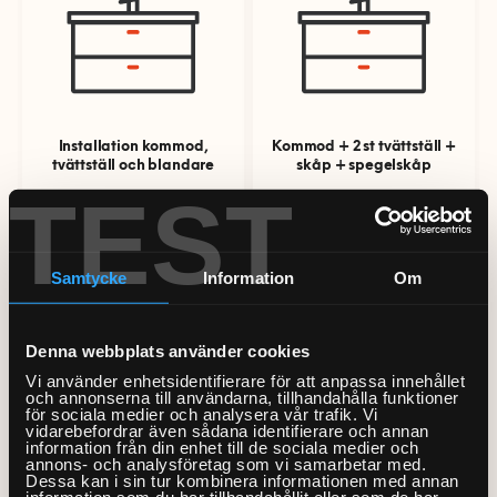
Bord och stolar
installation startsida
Mobil och fast telefoni
Bygg-service
Förvaring
VVS
Allmän hantverkshjälp
Nätverk och routers
Dörrar och fönster
Gardinstänger
Akustikpaneler
Bokhyllor
Bad
El
Smarta hem och
Golv
Sängar
Borrservice
Garderober
energioptimering
Badrumsmöbler med flera
Installation kommod,
Kommod + 2 st tvättställ +
Bastu
tvättställ och blandare
Lås
skåp + spegelskåp
Måleri & Tapetsering
delar
Soffor och fåtöljer
Grillar
Förvaringssystem
Barnsäng och
TV och streaming
TEST
våningssäng
El-service
Markiser
Blandare och tvättställ
Utomhusmontering
Robotgräsklippare
Övrig förvaring
Bäddsoffa
Från 4071kr
Från 8500kr
Fast pris & offert
Fler Tjänster
Sängstommar
Element
Stugor och friggebodar
Detektor
Träningsredskap
Fåtölj
Beräkna ditt rum
Samtycke
Information
Om
Sängskåp
Fläktar
Tak
Dusch
Vitvaror
Schäslong
Tjänstebeskrivning
Presentkort
Laddbox
Ventilation
Handdukstork
Soffa
Kök
Om våra tjänster
Denna webbplats använder cookies
Köp presentkort
Lampor
Kommoder, skåp och
Vi använder enhetsidentifierare för att anpassa innehållet
Tvättstuga
Om Hemfixarna
Lös in presentkort
Kundtjänstens öppettider
och annonserna till användarna, tillhandahålla funktioner
speglar
för sociala medier och analysera vår trafik. Vi
Speglar med el
vidarebefordrar även sådana identifierare och annan
Installation av
Jobba som Fixare
Allmänna villkor
Fixarbloggen
Installation av spegelskåp
information från din enhet till de sociala medier och
VVS-service
skåp/högskåp
Strömbrytare, uttag och
annons- och analysföretag som vi samarbetar med.
Hantering av personuppgifter
Om oss
Privat med lön
Dessa kan i sin tur kombinera informationen med annan
termostater
WC