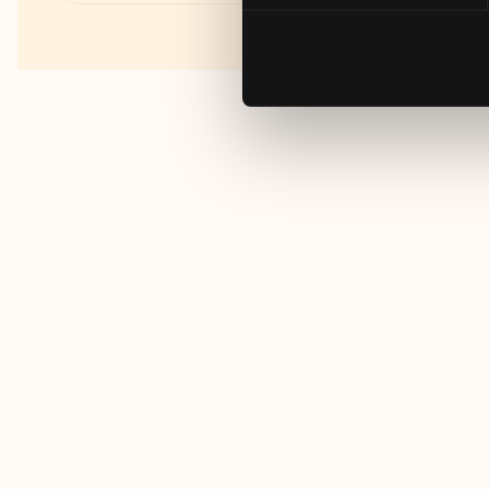
Fakta om RUT- och ROT-
avdraget