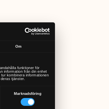
Om
andahålla funktioner för
n information från din enhet
 tur kombinera informationen
deras tjänster.
Marknadsföring