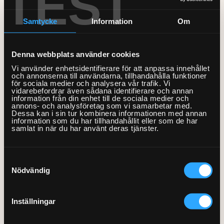
TEST
Bord och stolar
installation startsida
Mobil och fast telefoni
Bygg-service
Samtycke
Information
Om
Förvaring
VVS
Allmän hantverkshjälp
Nätverk och routers
Dörrar och fönster
Gardinstänger
Akustikpaneler
Bokhyllor
Installation av digitalt lås
Installation digitalt låsvred
Bad
El
Smarta hem och
Denna webbplats använder cookies
Golv
Sängar
Borrservice
Garderober
energioptimering
Badrumsmöbler med flera
Från 2284kr
Från 1499kr
Vi använder enhetsidentifierare för att anpassa innehållet
Bastu
och annonserna till användarna, tillhandahålla funktioner
Lås
Måleri & Tapetsering
delar
Soffor och fåtöljer
Grillar
Förvaringssystem
Barnsäng och
TV och streaming
för sociala medier och analysera vår trafik. Vi
vidarebefordrar även sådana identifierare och annan
våningssäng
El-service
Markiser
Blandare och tvättställ
Utomhusmontering
information från din enhet till de sociala medier och
Robotgräsklippare
Övrig förvaring
Bäddsoffa
Fast pris & offert
Fler Tjänster
annons- och analysföretag som vi samarbetar med.
Sängstommar
Element
Dessa kan i sin tur kombinera informationen med annan
Stugor och friggebodar
Detektor
Träningsredskap
Fåtölj
Beräkna ditt rum
information som du har tillhandahållit eller som de har
samlat in när du har använt deras tjänster.
Sängskåp
Fläktar
Tak
Dusch
Vitvaror
Schäslong
Tjänstebeskrivning
Presentkort
Laddbox
Ventilation
Handdukstork
Soffa
Kök
Om våra tjänster
Samtyckesval
Köp presentkort
Installation digitalt lås med
Lampor
Nödvändig
integrerad uppkoppling
Kommoder, skåp och
Tvättstuga
Om Hemfixarna
Lös in presentkort
Kundtjänstens öppettider
speglar
Speglar med el
Från 2499kr
Jobba som Fixare
Allmänna villkor
Fixarbloggen
Inställningar
VVS-service
Strömbrytare, uttag och
Hantering av personuppgifter
Om oss
Privat med lön
termostater
WC