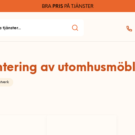
BRA
PRIS
PÅ TJÄNSTER
tering av utomhusmöbl
ntverk