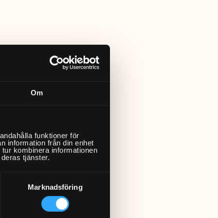
Om
andahålla funktioner för
n information från din enhet
 tur kombinera informationen
deras tjänster.
Marknadsföring