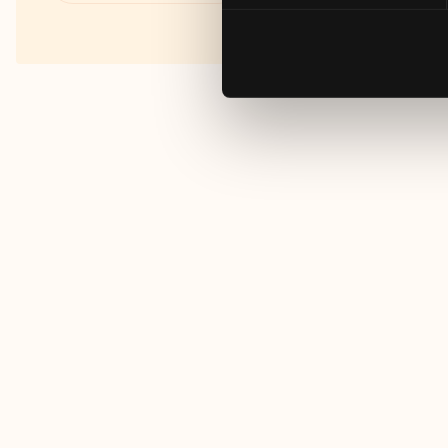
Fakta om RUT- och ROT-
avdraget