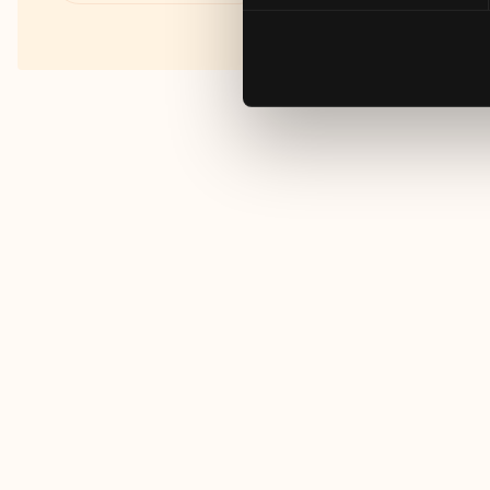
Fakta om RUT- och ROT-
avdraget