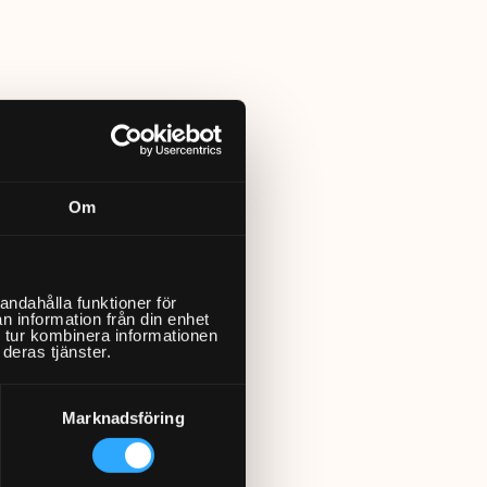
Om
andahålla funktioner för
n information från din enhet
 tur kombinera informationen
deras tjänster.
Marknadsföring