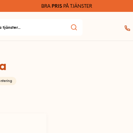
BRA
PRIS
PÅ TJÄNSTER
fa
ntering