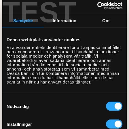
TEST
Bord och stolar
installation startsida
Mobil och fast telefoni
Bygg-service
Förvaring
VVS
Allmän hantverkshjälp
Nätverk och routers
Samtycke
Information
Om
Dörrar och fönster
Gardinstänger
Akustikpaneler
Bokhyllor
Solsäng
Bad
El
Smarta hem och
Golv
Sängar
Borrservice
Garderober
energioptimering
Badrumsmöbler med flera
Från 298kr
Denna webbplats använder cookies
Bastu
Lås
Måleri & Tapetsering
delar
Soffor och fåtöljer
Grillar
Förvaringssystem
Barnsäng och
Vi använder enhetsidentifierare för att anpassa innehållet
TV och streaming
och annonserna till användarna, tillhandahålla funktioner
våningssäng
El-service
Markiser
Blandare och tvättställ
för sociala medier och analysera vår trafik. Vi
Utomhusmontering
Robotgräsklippare
Övrig förvaring
Bäddsoffa
Fast pris & offert
Fler Tjänster
vidarebefordrar även sådana identifierare och annan
Sängstommar
Element
information från din enhet till de sociala medier och
Stugor och friggebodar
Detektor
Träningsredskap
Fåtölj
Beräkna ditt rum
annons- och analysföretag som vi samarbetar med.
Dessa kan i sin tur kombinera informationen med annan
Sängskåp
Fläktar
Tak
Dusch
information som du har tillhandahållit eller som de har
Vitvaror
Schäslong
Tjänstebeskrivning
Presentkort
samlat in när du har använt deras tjänster.
Laddbox
Ventilation
Handdukstork
Soffa
Kök
Om våra tjänster
Köp presentkort
Lampor
Kommoder, skåp och
Samtyckesval
Tvättstuga
Om Hemfixarna
Lös in presentkort
Kundtjänstens öppettider
speglar
Nödvändig
Speglar med el
Jobba som Fixare
Allmänna villkor
Fixarbloggen
VVS-service
Strömbrytare, uttag och
Hantering av personuppgifter
Om oss
Privat med lön
Inställningar
termostater
WC