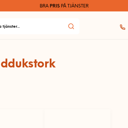
BRA
PRIS
PÅ TJÄNSTER
ddukstork