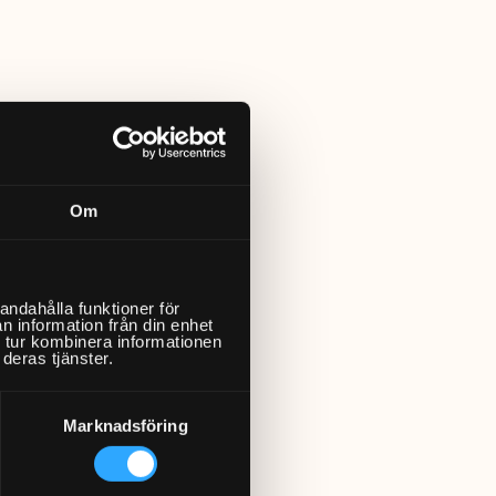
Om
andahålla funktioner för
n information från din enhet
 tur kombinera informationen
deras tjänster.
Marknadsföring