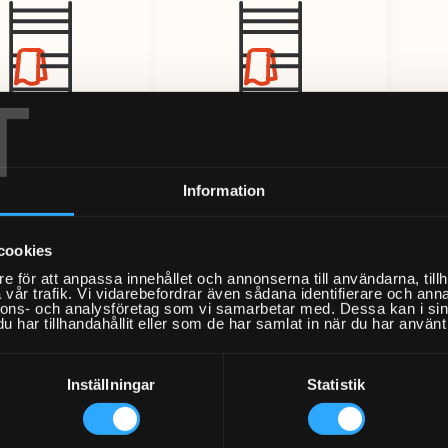
T
Information
Installation
Installation
handdukstork
nddukstork el
vattenburen
cookies
Från 2407kr
Från 2407kr
e för att anpassa innehållet och annonserna till användarna, tillh
vår trafik. Vi vidarebefordrar även sådana identifierare och anna
nnons- och analysföretag som vi samarbetar med. Dessa kan i sin
har tillhandahållit eller som de har samlat in när du har använt 
Inställningar
Statistik