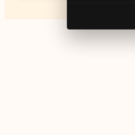
Fakta om RUT- och ROT-
avdraget