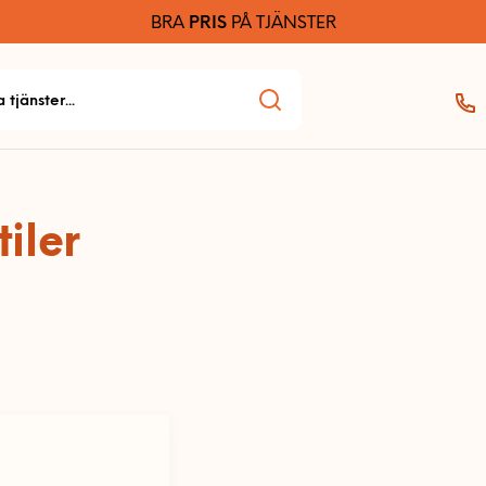
BRA
PRIS
PÅ TJÄNSTER
iler