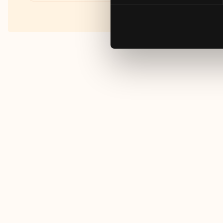
Fakta om RUT- och ROT-
avdraget