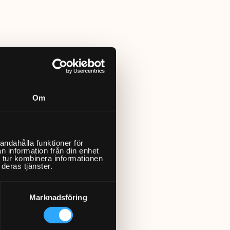
Om
andahålla funktioner för
n information från din enhet
 tur kombinera informationen
deras tjänster.
Marknadsföring