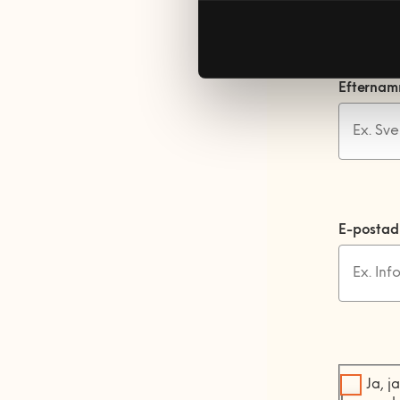
Efterna
E-postad
Ja, j