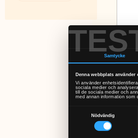
Fakta om RUT- och ROT-
avdraget
TES
Samtycke
Ev. kvitt
Denna webbplats använder 
Vi använder enhetsidentifierar
sociala medier och analysera 
till de sociala medier och a
med annan information som du 
Samtyckesval
Personnu
Nödvändig
RUT/ROT