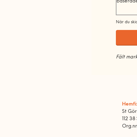
baserade
När du ski
Fält ma
Hemfi
St Gö
112 38
Org.n