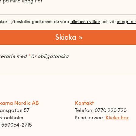
 på mina uppgifter
ckar in/beställer godkänner du våra
allmänna villkor
och vår
integritet
Skicka »
rkerade med
*
är obligatoriska
xarna Nordic AB
Kontakt
ransgatan 57
Telefon: 0770 220 720
 Stockholm
Kundservice:
Klicka här
r 559064-2715