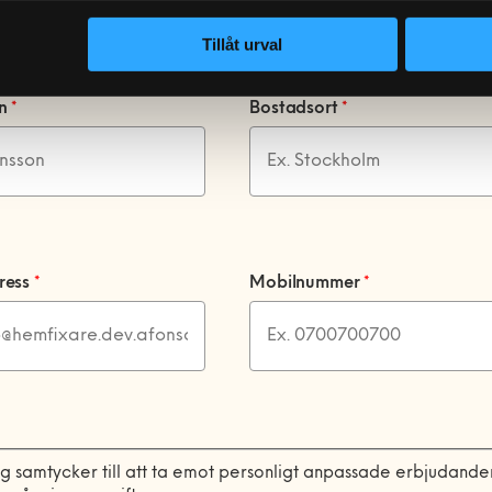
Tillåt urval
mn
*
Bostadsort
*
ress
*
Mobilnummer
*
ag samtycker till att ta emot personligt anpassade erbjudande