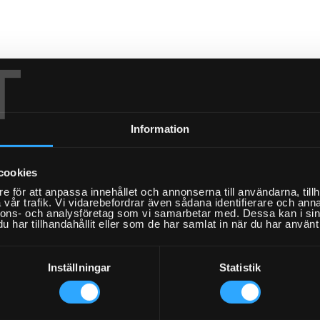
T
Information
o/beställningsbekräftelse/bilder på (Max 5 st uppladdningar
cookies
e för att anpassa innehållet och annonserna till användarna, tillh
vår trafik. Vi vidarebefordrar även sådana identifierare och anna
Drag & Drop Files,
Choose Files to Upload
nnons- och analysföretag som vi samarbetar med. Dessa kan i sin
You can upload up to 5 files.
har tillhandahållit eller som de har samlat in när du har använt 
mmer för eventuell
Förnamn
*
Inställningar
Statistik