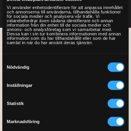
Bord och stolar
installation startsida
Vi använder enhetsidentifierare för att anpassa innehållet
Mobil och fast telefoni
Bygg-service
och annonserna till användarna, tillhandahålla funktioner
Förvaring
VVS
Allmän hantverkshjälp
för sociala medier och analysera vår trafik. Vi
Nätverk och routers
vidarebefordrar även sådana identifierare och annan
Dörrar och fönster
Gardinstänger
Akustikpaneler
Bokhyllor
information från din enhet till de sociala medier och
Bad
El
annons- och analysföretag som vi samarbetar med.
Smarta hem och
Golv
Dessa kan i sin tur kombinera informationen med annan
Sängar
Borrservice
Garderober
/
Lead
/
jonas – 2025-08-29 11:26:35
energioptimering
Badrumsmöbler med flera
information som du har tillhandahållit eller som de har
samlat in när du har använt deras tjänster.
Bastu
Lås
Måleri & Tapetsering
delar
Soffor och fåtöljer
Grillar
Förvaringssystem
Barnsäng och
Sök
TV och streaming
våningssäng
El-service
Markiser
Blandare och tvättställ
Utomhusmontering
Robotgräsklippare
Övrig förvaring
Bäddsoffa
Fast pris & offert
Samtyckesval
Fler Tjänster
Sängstommar
Element
Stugor och friggebodar
Detektor
Nödvändig
jonas – 2025-08-29
Träningsredskap
Fåtölj
Beräkna ditt rum
Sängskåp
Fläktar
Tak
Dusch
Vitvaror
Schäslong
Tjänstebeskrivning
Presentkort
11:26:35
Inställningar
Laddbox
Ventilation
Handdukstork
Soffa
Kök
Om våra tjänster
Köp presentkort
Lampor
Kommoder, skåp och
Tvättstuga
Statistik
Om Hemfixarna
Lös in presentkort
Kundtjänstens öppettider
tesingnaiowefjo
speglar
Speglar med el
Jobba som Fixare
Allmänna villkor
Fixarbloggen
VVS-service
Strömbrytare, uttag och
Marknadsföring
Hantering av personuppgifter
Om oss
Privat med lön
termostater
WC