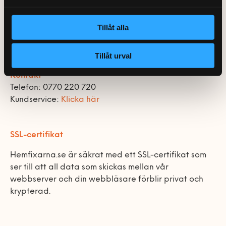
0770-220 720
Hemfixarna Nordic AB
Vanliga frågor
Våra partners
Bolag med faktura
Utomhusinstallationer
St Göransgatan 57
Tillåt alla
112 38 Stockholm
Var finns vi?
Våra Fixare
Kundservice
Org.nr 559064-2715
Fakta om RUT- och ROT-avdraget
Tillåt urval
Kontakt
Telefon: 0770 220 720
Kundservice:
Klicka här
SSL-certifikat
Hemfixarna.se är säkrat med ett SSL-certifikat som
ser till att all data som skickas mellan vår
webbserver och din webbläsare förblir privat och
krypterad.