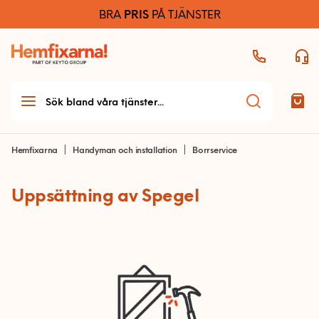
BRA
PRIS
PÅ TJÄNSTER
Hemfixarna
Handyman och installation
Borrservice
Uppsättning av Spegel
Teknikhjälp
Teknikhjälp startsida
Möbelmontering
Allmän teknikhjälp
Möbelmontering startsida
Handyman & installation
Dator och skrivare
Arbetsplats
Handyman och
Ljud