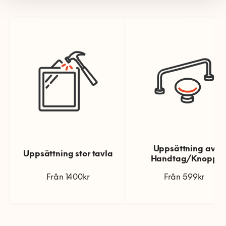
därför bra om du finns i närheten under tiden som
fixaren är hemma hos dig.
När man borrar i väggar, oavsett vilken typ av vägg
det är, blir det alltid en viss mängd borrdamm. Det är
därför bra om du plockar undan runt platsen där
spegeln ska monteras så att du slipper få borrdamm
på dina möbler och föremål. För oss är det viktigt att
lämna din bostad som den såg ut när vi kom. Vi ser
givetvis till att inte skräpa ner hemma hos dig och är
alltid noga med att samla upp borrdamm med
dammsugare.
Uppsättning av
Uppsättning stor tavla
Handtag/Knopp
Från 1400kr
Från 599kr