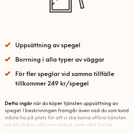
Bord och stolar
installation startsida
Mobil och fast telefoni
Förvaring
Allmän hantverkshjälp
Nätverk och routers
Gardinstänger
Akustikpaneler
Bokhyllor
Smarta hem och
Sängar
Borrservice
Garderober
energioptimering
Uppsättning av spegel
Soffor och fåtöljer
Grillar
Förvaringssystem
Barnsäng och
TV och streaming
våningssäng
Utomhusmontering
Robotgräsklippare
Övrig förvaring
Bäddsoffa
Borrning i alla typer av väggar
Sängstommar
Träningsredskap
Fåtölj
För fler speglar vid samma tillfälle
Sängskåp
Vitvaror
Schäslong
tillkommer 249 kr/spegel
Soffa
Kök
Bygg
Detta ingår
när du köper tjänsten uppsättning av
Tvättstuga
Bygg-service
spegel. I beskrivningen framgår även vad du som kund
VVS
måste ha på plats för att vi ska kunna utföra tjänsten
Dörrar och fönster
på ett så bra sätt som möjligt samt vilka övriga
Bad
El
Golv
förutsättningar som krävs.