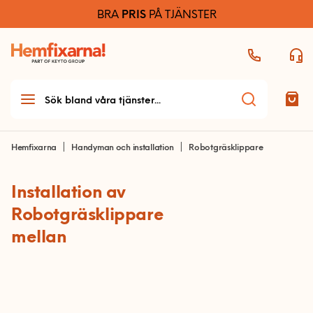
BRA
PRIS
PÅ TJÄNSTER
Hemfixarna
Handyman och installation
Robotgräsklippare
Installation av
Teknikhjälp
Robotgräsklippare
Teknikhjälp startsida
Möbelmontering
mellan
Allmän teknikhjälp
Möbelmontering startsida
Handyman & installation
Dator och skrivare
Arbetsplats
Handyman och
Ljud