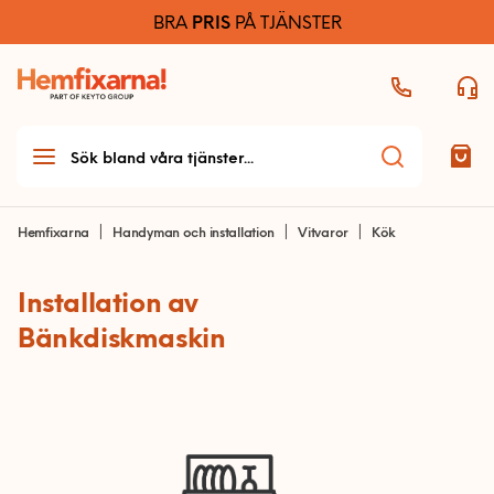
BRA
PRIS
PÅ TJÄNSTER
Hemfixarna
Handyman och installation
Vitvaror
Kök
Installation av
Teknikhjälp
Bänkdiskmaskin
Teknikhjälp startsida
Möbelmontering
Allmän teknikhjälp
Möbelmontering startsida
Handyman & installation
Dator och skrivare
Arbetsplats
Handyman och
Ljud