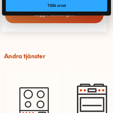
Totalt:
2355:-
Bortforsling av diskmaskin och emballage ingår ej
Tillåt urval
men kan köpas till
Lägg i varukorgen
Andra tjänster