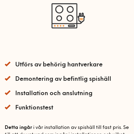
Bord och stolar
installation startsida
Mobil och fast telefoni
Förvaring
Allmän hantverkshjälp
Nätverk och routers
Gardinstänger
Akustikpaneler
Bokhyllor
Smarta hem och
Sängar
Borrservice
Garderober
energioptimering
Soffor och fåtöljer
Grillar
Förvaringssystem
Barnsäng och
TV och streaming
våningssäng
Utomhusmontering
Robotgräsklippare
Övrig förvaring
Bäddsoffa
Utförs av behörig hantverkare
Sängstommar
Träningsredskap
Fåtölj
Sängskåp
Demontering av befintlig spishäll
Vitvaror
Schäslong
Soffa
Installation och anslutning
Kök
Tvättstuga
Funktionstest
Bygg
Detta ingår
i vår installation av spishäll till fast pris. Se
Bygg-service