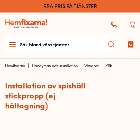
BRA
PRIS
PÅ TJÄNSTER
Hemfixarna
Handyman och installation
Vitvaror
Kök
Installation av spishäll
Teknikhjälp
stickpropp (ej
Teknikhjälp startsida
Möbelmontering
håltagning)
Allmän teknikhjälp
Möbelmontering startsida
Handyman & installation
Dator och skrivare
Arbetsplats
Handyman och
Ljud