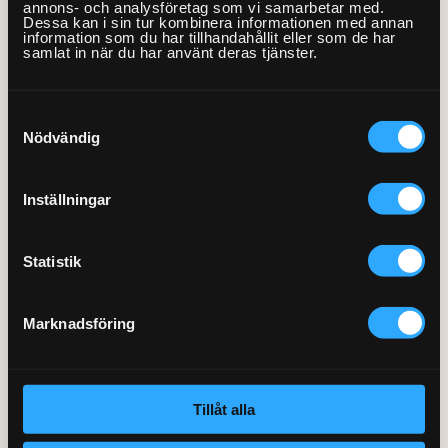
annons- och analysföretag som vi samarbetar med.
Var finns vi?
Våra Fixare
Dessa kan i sin tur kombinera informationen med annan
Produkten som skall installeras skall finnas i
Bortforsling av
Kundservice
information som du har tillhandahållit eller som de har
omedelbar anslutning till installationsplatsen
vitvara
samlat in när du har använt deras tjänster.
Fakta om RUT- och ROT-avdraget
Häll med inbyggd fläkt kan installeras för en
0
tillkommande kostnad, se separat tjänst
998:-/st
Anslutningsmaterial för spishäll ingår inte
Samtyckesval
Bortforsling av spishäll och emballage ingår ej
Nödvändig
men kan köpas till
Bortforsling
Inställningar
vitvara, per
tillkommande (vid
Statistik
0
samma tillfälle)
500:-/st
Marknadsföring
Tillåt alla
Totalt:
1475:-